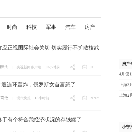
时尚
科技
军事
汽车
房产
方应正视国际社会关切 切实履行不扩散核武
房产
国际法
|
央视新闻客户端
13小时前
13
跟贴
13
4月仅
逊”遭连环轰炸，俄罗斯女首富怒了
上海3
上海2
亚马逊
|
现代快报
13小时前
19705
跟贴
19705
终于有个符合我经济状况的存钱罐了
小宁