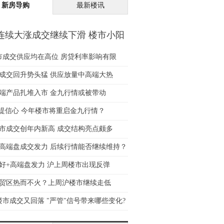
新房导购
最新楼讯
连续大涨成交继续下滑 楼市小阳
心受挫
市成交供应均在高位 房贷利率影响有限
成交回升势头猛 供应放量中高端大热
端产品扎堆入市 金九行情或被带动
”提信心 今年楼市将重启金九行情？
市成交创年内新高 成交结构亮点颇多
高端盘成交发力 后续行情能否继续维持？
好+高端盘发力 沪上周楼市出现反弹
贸区热而不火？上周沪楼市继续走低
楼市成交又回落 "严管"信号带来哪些变化?