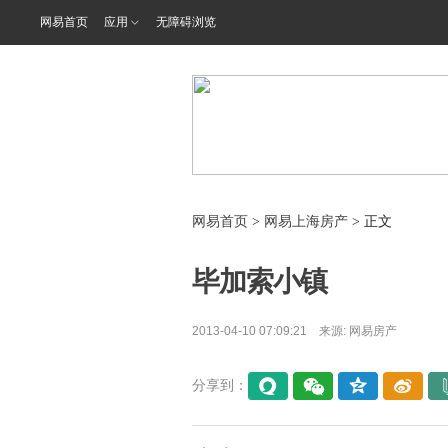
网易首页
应用
无障碍浏览
网易首页
>
网易上海房产
> 正文
毕加索小镇
2013-04-10 07:09:21 来源:
网易房产
分享到：
易信
微信
QQ空
微博
间