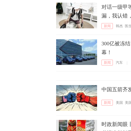
对话一级甲
漏，我认错
新闻
韩杰
医
300亿被
幕！
新闻
汽车
|
中国五箭齐
新闻
美国
美
时政新闻眼