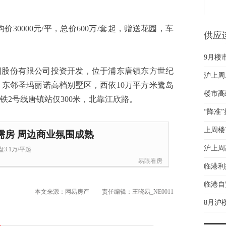
均价30000元/平，总价600万/套起，赠送花园，车
供应
春信
9月楼
团股份有限公司投资开发，位于浦东唐镇东方世纪
沪上周
东邻圣玛丽诺高档别墅区，西依10万平方米鹭岛
楼市高
铁2号线唐镇站仅300米，北靠江欣路。
“降准
上周楼
需房 周边商业氛围成熟
沪上周
3.1万/平起
易眼看房
临港利
临港自
本文来源：网易房产
责任编辑：王晓易_NE0011
8月沪