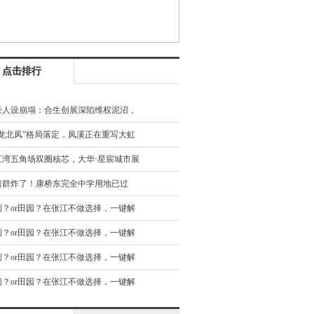
点击排行
豪人设崩塌：合生创展深陷维权泥沼，
宅业主成“接盘侠”
南龙北凤”格局落定，凤溪正在重写大虹
的价值坐标系
江湾五角场双圈核芯，大华·星宸城市展
开放
房群炸了！康桥东完全中学用地已过
，上车还来得及吗？
创？or田园？在张江不做选择，一键解
都市农耕新体验
创？or田园？在张江不做选择，一键解
都市农耕新体验
创？or田园？在张江不做选择，一键解
都市农耕新体验
创？or田园？在张江不做选择，一键解
都市农耕新体验