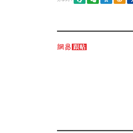
易信
微信
QQ空
微博
间