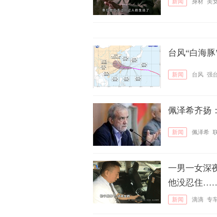
新闻
身材
美
台风“白海
新闻
台风
强
佩泽希齐扬
新闻
佩泽希
一男一女深
他没忍住…
新闻
滴滴
专