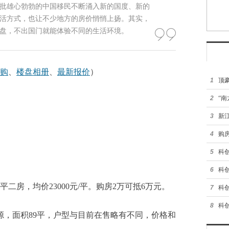
批雄心勃勃的中国移民不断涌入新的国度、新的
活方式，也让不少地方的房价悄悄上扬。其实，
盘，不出国门就能体验不同的生活环境。
购
、
楼盘相册
、
最新报价
）
1
顶
豪
2
“
桥
3
新
厅
4
购
批
5
科
锁
6
科
平二房，均价23000元/平。购房2万可抵6万元。
锁
7
科
锁
8
科
房源，面积89平，户型与目前在售略有不同，价格和
锁