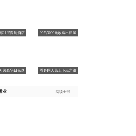
都21层深坑酒店
90后3000元改造出租屋
万级豪宅日光盘
看各国人民上下班之路
置业
阅读全部