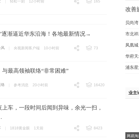
女
|
轻松一刻
12小时前
165
跟贴
165
改善
神盘
贝尚湾
豚”逐渐逼近华东沿海！各地最新情况→
市北祥
凤凰城
台风
|
央视新闻客户端
10小时前
73
跟贴
73
华府天
浦东星
：与最高领袖联络“非常困难”
间大
联络
|
参考消息
20小时前
16420
跟贴
16420
业主
夜上车，一段时间后闻到异味，余光一扫，
…
车
|
1818黄金眼
1天前
8423
跟贴
8423
网易淘