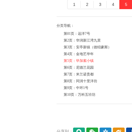
1
2
3
4
5
分页导航：
第01页：远洋7号
第2页：华润新江湾九里
第3页：安亭新镇（徳绍豪斯）
第4页：金地艺华年
第5页：毕加索小镇
第6页：尼德兰花园
第7页：米兰诺贵都
第8页：同润十里洋坊
第9页：中环1号
第10页：万科五玠坊
分享到：