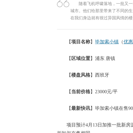
随着飞机呼啸落地，一批又一
城市。他们给那里带来了不同的生
在我们身边就有很过异国风情的楼
【
项目名称
】
毕加索小镇
（
优惠
【
区域位置
】浦东 唐镇
【
楼盘风格
】西班牙
【
当前价格
】23000元/平
【
最新快讯
】毕加索小镇在售90
项目预计4月13日加推一批新