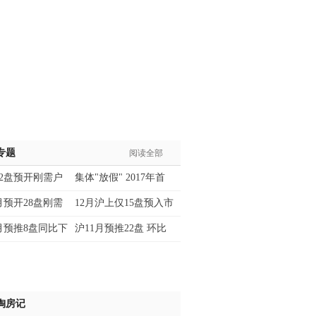
专题
阅读全部
12盘预开刚需户
集体"放假" 2017年首
月预开28盘刚需
12月沪上仅15盘预入市
月预推8盘同比下
沪11月预推22盘 环比
淘房记