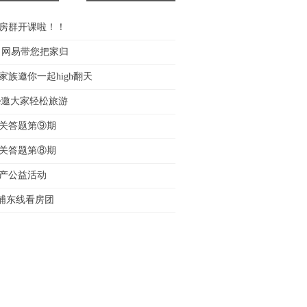
房群开课啦！！
 网易带您把家归
家族邀你一起high翻天
are邀大家轻松旅游
关答题第⑨期
关答题第⑧期
产公益活动
5日浦东线看房团