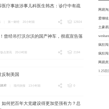
等医疗事故涉事儿科医生韩杰：诊疗中有疏
网易淘
，
爱继续
生
|
第一财经
20小时前
12924
土豪易
跟贴
12924
冻结！曾经吊打沃尔沃的国产神车，彻底宣告落
wesh
疯狂闯
饭点资讯
20小时前
2194
疯狂闯
跟贴
2194
网易房
1.2
发反制美国
国政府
|
现代快报
13小时前
0
跟贴
0
丨如何把百年大党建设得更加坚强有力？总