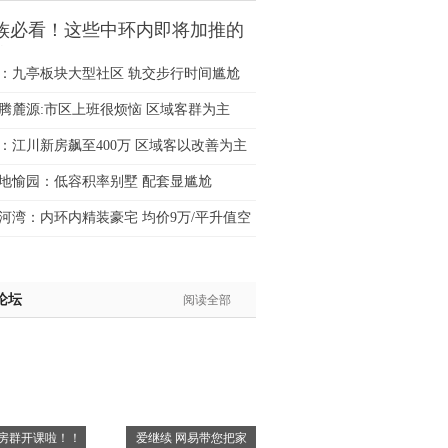
族必看！这些中环内即将加推的
该怎
：九亭板块大型社区 轨交步行时间尴尬
腾麓源:市区上班很烦恼 区域客群为主
：江川新房飙至400万 区域客以改善为主
地愉园：低容积率别墅 配套显尴尬
河湾：内环内精装豪宅 均价9万/平升值空
论坛
阅读全部
房群开课啦！！
爱继续 网易带您把家