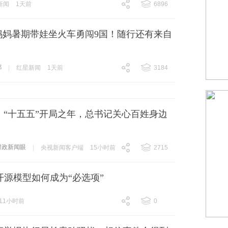
新闻
1天前
6896
跟贴
6896
都妈妈暑期带娃坐火车勇闯9国！随行还有来自
都
|
红星新闻
1天前
3184
跟贴
3184
丨“十五五”开局之年，总书记关心百姓身边
时政新闻眼
|
央视新闻客户端
15小时前
2715
跟贴
2715
国开源模型如何成为“必选项”
11小时前
0
跟贴
0