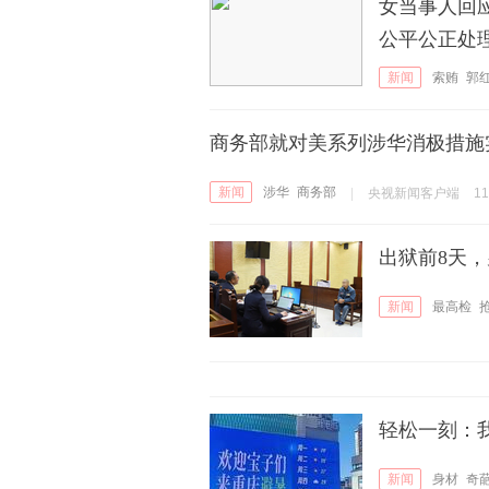
女当事人回
公平公正处
新闻
索贿
郭
商务部就对美系列涉华消极措施
新闻
涉华
商务部
|
央视新闻客户端
1
出狱前8天
新闻
最高检
轻松一刻：
新闻
身材
奇