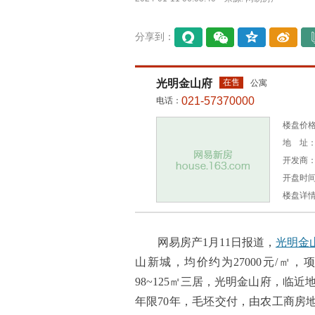
分享到：
易信
微信
QQ空
微博
间
光明金山府
在售
公寓
021-57370000
电话：
楼盘价格：
地 址：
开发商
开盘时间：
楼盘详
网易房产1月11日报道，
光明金
山新城，均价约为27000元/㎡，项目
98~125㎡三居，光明金山府，临
年限70年，毛坯交付，由农工商房