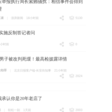
应举报执行局长索贿骚扰：相信事件会得到
理
红波
|
澎湃新闻
18小时前
5130
跟贴
5130
实施反制答记者问
1小时前
0
跟贴
0
，男子被改判死缓！最高检披露详情
抢劫罪
|
北京日报客户端-长安街知事
21小时前
2024
跟贴
2024
我承认你是20年老店了
葩
|
轻松一刻
1天前
2003