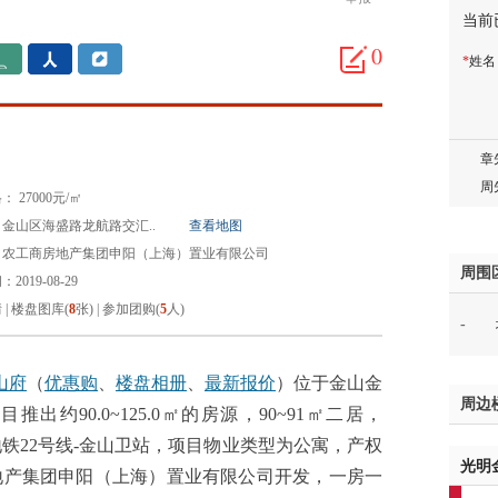
当前
胡先
邓先
0
*
姓
蒋女
陈先
杨先
章先
周先
 27000元/㎡
林女
金山区海盛路龙航路交汇..
查看地图
郑先
：农工商房地产集团申阳（上海）置业有限公司
谢女
周围
2019-08-29
魏女
情
|
楼盘图库(
8
张)
|
参加团购(
5
人)
-
吴先
韩女
蔡女
山府
（
优惠购
、
楼盘相册
、
最新报价
）位于金山金
周边
魏女
推出约90.0~125.0㎡的房源，90~91㎡二居，
赵先
近地铁22号线-金山卫站，项目物业类型为公寓，产权
光明
吴小
地产集团申阳（上海）置业有限公司开发，一房一
钱先