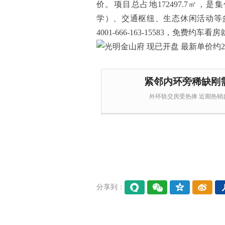
价。项目总占地172497.7㎡
学）、交通枢纽、生态休闲活动等
4001-666-163-15583，免费约车看房就
紧邻内环旁稀缺刚
外环轨交房受热捧 近期热销盘
分享到：
易信
微信
QQ空
微博
间