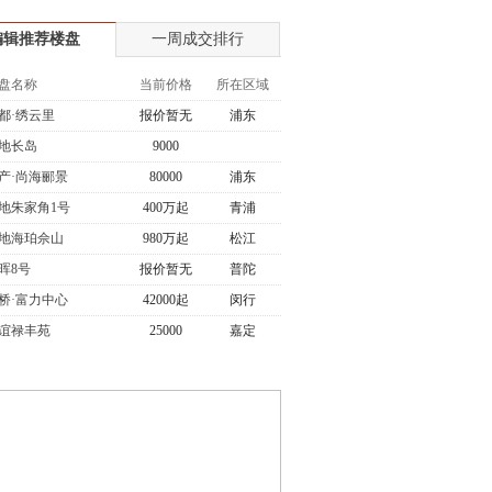
编辑推荐楼盘
一周成交排行
盘名称
当前价格
所在区域
都·绣云里
报价暂无
浦东
地长岛
9000
产·尚海郦景
80000
浦东
地朱家角1号
400万起
青浦
地海珀佘山
980万起
松江
晖8号
报价暂无
普陀
桥·富力中心
42000起
闵行
谊禄丰苑
25000
嘉定