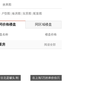
效果图
生:137****6367
生:138****7263
：
户型图
|
板房图
|
实景图
|
配套图
士:182****8478
生:136****3612
同价格楼盘
同区域楼盘
生:150****0731
盘名称
楼盘价格
生:138****8083
士:186****7681
看房
阅读全部
生:159****3332
生:134****5158
生:159****7226
生:138****8967
士:136****3668
生:136****9618
古北是噱头 刚
在上海5万的单价你只
士:135****3735
士:138****0324
生:139****9780
士:158****2390
士:138****2322