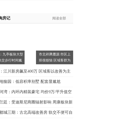
淘房记
阅读全部
：九亭板块大型
市北祥腾麓源:市区上
轨交步行时间尴
班很烦恼 区域客群为
主
：江川新房飙至400万 区域客以改善为主
地愉园：低容积率别墅 配套显尴尬
河湾：内环内精装豪宅 均价9万/平升值空
兰廷：受迪斯尼商圈辐射影响 周康板块新
都城三期：古北高端改善房 轨交不便可自