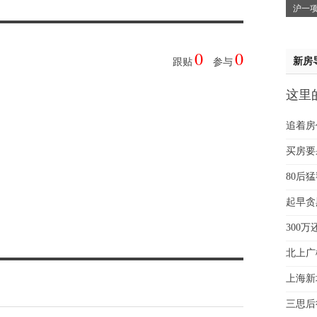
沪一项
魏女
赵先
吴小
0
0
新房
跟贴
参与
钱先
姚先
这里
黄先
贵
于女
追着房
黄先
买房要
80后
起早贪
300
北上广
上海新
三思后