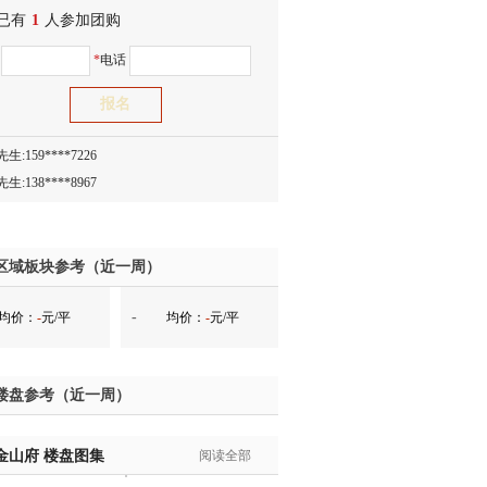
已有
生:150****0731
1
人参加团购
生:138****8083
名
*
电话
士:186****7681
生:159****3332
生:134****5158
生:159****7226
生:138****8967
士:136****3668
生:136****9618
士:135****3735
区域板块参考（近一周）
士:138****0324
-
均价：
-
元/平
均价：
-
元/平
生:139****9780
士:158****2390
士:138****2322
楼盘参考（近一周）
士:183****9105
生:139****8548
金山府
姐:139****6438
楼盘图集
阅读全部
生:139****7316