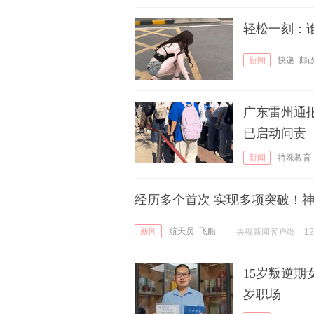
轻松一刻：
新闻
快递
邮
广东雷州通
已启动问责
新闻
特殊教育
经历多个首次 实现多项突破！
新闻
航天员
飞船
|
央视新闻客户端
1
15岁叛逆期
岁职场