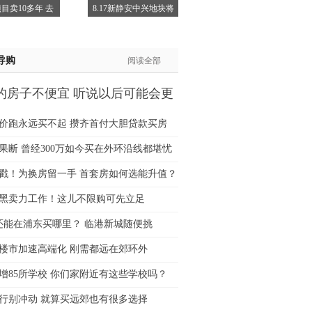
目卖10多年 去
8.17新静安中兴地块将
士:183****9105
生:139****8548
姐:139****6438
导购
阅读全部
生:139****7316
生:137****6367
的房子不便宜 听说以后可能会更
生:138****7263
士:182****8478
价跑永远买不起 攒齐首付大胆贷款买房
生:136****3612
果断 曾经300万如今买在外环沿线都堪忧
猛戳！为换房留一手 首套房如何选能升值？
黑卖力工作！这儿不限购可先立足
万还能在浦东买哪里？ 临港新城随便挑
楼市加速高端化 刚需都远在郊环外
增85所学校 你们家附近有这些学校吗？
行别冲动 就算买远郊也有很多选择