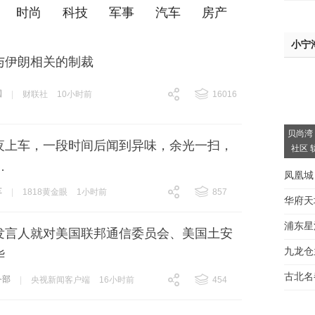
时尚
科技
军事
汽车
房产
小宁
与伊朗相关的制裁
国
|
财联社
10小时前
16016
跟贴
16016
贝尚湾
夜上车，一段时间后闻到异味，余光一扫，
社区 
…
凤凰城
车
|
1818黄金眼
1小时前
857
华府天
跟贴
857
浦东星
发言人就对美国联邦通信委员会、美国土安
间大
九龙仓
华
房看
古北名
务部
|
央视新闻客户端
16小时前
454
跟贴
454
驾