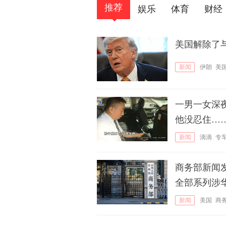
推荐
娱乐
体育
财经
美国解除了
新闻
伊朗
美
一男一女深
他没忍住…
新闻
滴滴
专
商务部新闻
全部系列涉
新闻
美国
商