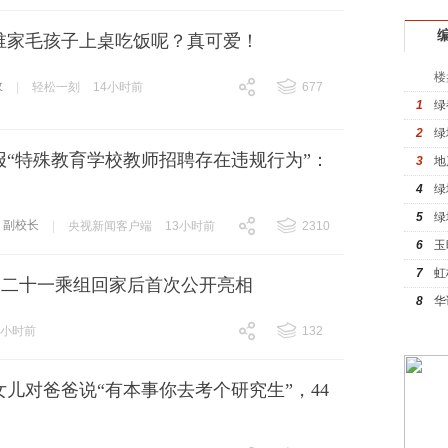
谁家毛孩子上桌吃饭呢？真可爱！
楼
政
|
轻松一刻
14小时前
677
1
绿
跟贴
677
2
绿
报“特殊教育学校教师招聘存在违规行为”：
3
地
4
绿
5
绿
副校长
|
央视新闻客户端
13小时前
2310
6
玉
跟贴
2310
7
虹
神二十一乘组回家后首次公开亮相
8
华
2小时前
132
跟贴
132
女儿对爸爸说“有本事你去考个研究生”，44