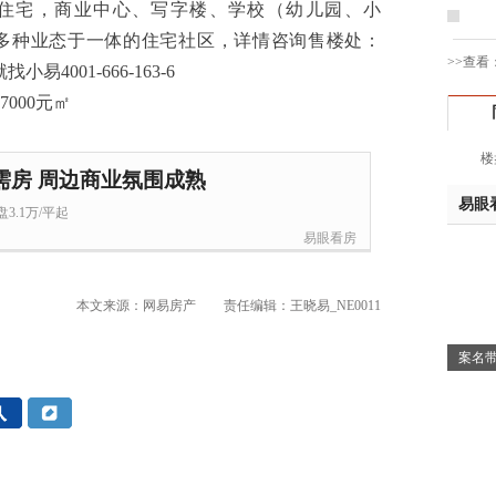
，是集住宅，商业中心、写字楼、学校（幼儿园、小
姚先
多种业态于一体的住宅社区，详情咨询售楼处：
黄先
>>查看
找小易4001-666-163-6
于女
黄先
胡先
楼
邓先
需房 周边商业氛围成熟
蒋女
易眼
3.1万/平起
陈先
易眼看房
杨先
章先
周先
本文来源：网易房产
责任编辑：王晓易_NE0011
林女
郑先
案名带
谢女
魏女
吴先
韩女
蔡女