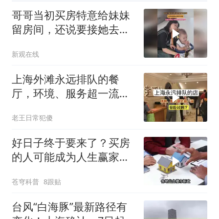
哥哥当初买房特意给妹妹
留房间，还说要接她去城
里享福
新观在线
上海外滩永远排队的餐
厅，环境、服务超一流，
你吃过吗？
老王日常犯傻
好日子终于要来了？买房
的人可能成为人生赢家，
唱衰的人会哭吗
苍穹科普
8跟贴
台风“白海豚”最新路径有