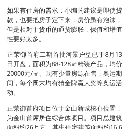
福建省泉州市委书记张毅恭接受纪律审查和监察调查
如果有住房的需求，小编的建议是即使贷
2名小孩玩手机低头幅度近乎折叠
款，也要把房子定下来，房价虽有泡沫，
“中国蔬菜之乡”最高温达41.8℃
但是相对于货币的通货膨胀，保值和增值
老人离世案亲属质疑记录仪
性要好太多。
四川宜宾地震网友称睡觉被摇醒
正荣御首府二期首批河景户型已于8月13
夯实基础开新局
日开盘，面积为88-128㎡精装产品，均价
20000元/㎡。现有少量房源在售，奥运期
间，每个周末均有猜金牌赢大奖等奥运活
动。
正荣御首府项目位于金山新城核心位置，
为金山首席居住综合体项目。项目总建筑
面积约26万方，其中住宅建筑面积约16.6