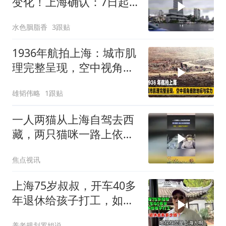
变化！上海确认：7日起
受外围影响，一
水色胭脂香
3跟贴
1936年航拍上海：城市肌
理完整呈现，空中视角细
数地标与实力
雄韬伟略
1跟贴
一人两猫从上海自驾去西
藏，两只猫咪一路上依旧
睡得香甜
焦点视讯
上海75岁叔叔，开车40多
年退休给孩子打工，如今
退休金有多少钱？
养老规划罗姐说