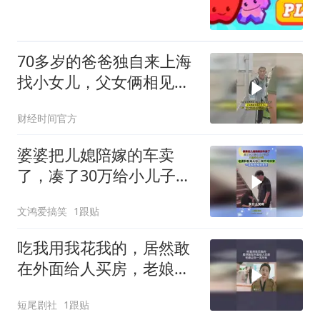
70多岁的爸爸独自来上海
找小女儿，父女俩相见都
欣喜不已！
财经时间官方
婆婆把儿媳陪嫁的车卖
了，凑了30万给小儿子买
房，儿媳伤心大哭
文鸿爱搞笑
1跟贴
吃我用我花我的，居然敢
在外面给人买房，老娘让
你一无所有
短尾剧社
1跟贴