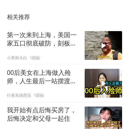
相关推荐
第一次来到上海，美国一
家五口彻底破防，刻板印
象全部消失
小黑和大白
1跟贴
00后美女在上海做入殓
师，人生最后一站摆渡
人，月入近两万
行者东谈西说
1跟贴
我开始有点后悔买房了，
后悔决定和父母一起住