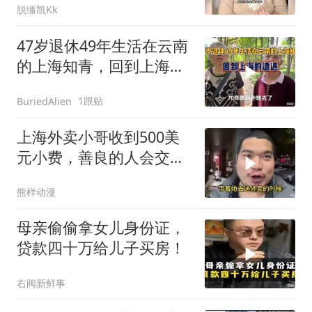
脱缰凯Kk
47岁退休49年生活在云南
的上海知青，回到上海的
遭遇了哪些？
1跟贴
BuriedAlien
上海外卖小哥收到500美
元小费，善良的人会交好
运
熊样动漫
母亲偷偷拿女儿身份证，
贷款四十万给儿子买房！
右阀新鲜事