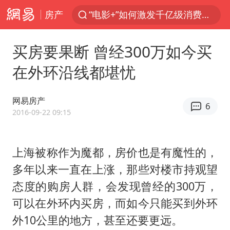
房产
预计“白海豚”明晚将在浙江舟山到福建福鼎一带沿海登陆
用AI造出新病毒意味着什么
买房要果断 曾经300万如今买
美股创4月份以来最大单周涨幅
在外环沿线都堪忧
台风白海豚登陆点缩圈
云南一地过火把节意外灼伤16人
网易房产
6
2016-09-22 09:15
俄黑客称掌握北约直接参与袭俄证据
美参院通过一项对俄能源领域制裁法案
上海被称作为魔都，房价也是有魔性的，
“东北超”哈尔滨主场收官战小贴士
多年以来一直在上涨，那些对楼市持观望
女子被狗舔脚确诊三级暴露 医生回应
态度的购房人群，会发现曾经的300万，
泰国校园枪击事件已致8死30余伤
可以在外环内买房，而如今只能买到外环
考生称遭第二名花钱劝退 当地再通报
外10公里的地方，甚至还要更远。