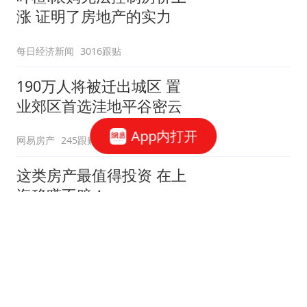
涨 证明了房地产的实力
每日经济新闻
3016跟贴
190万人将被迁出城区 置
业郊区首选洼地平谷密云
App内打开
网易房产
245跟贴
这类房产最值得投资 在上
海稳赚不赔！
网易房产
3跟贴
规划一出房价就动 这儿的
房子又要涨价了！