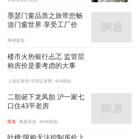
墨瑟门窗品质之旅带您畅
游门窗世界 享受工厂价
网易家居
楼市火热银行忐忑 监管层
称房价是要考虑的大事
上海证券报·中国证券网
454跟贴
二胎诞下龙凤胎 沪一家七
口住43平老房
图集
网易原创
4046跟贴
叶檀:限购无法控制房价上