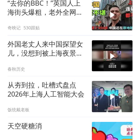
“去你的BBC！”英国人上
海街头爆粗，老外全网吵
翻！
奇映记
530跟贴
外国老丈人来中国探望女
儿，没想到被上海夜景看
哭，直呼这里是天堂
春秋历史
（3）
从夯到拉，吐槽式盘点
2026年上海人工智能大会
饭统戴老板
天空硬糖消