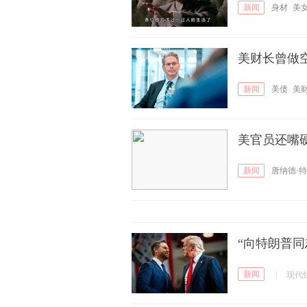
新闻
身材
美
美财长曾做
新闻
美债
美
美官员还嘴
新闻
唐纳德·
“向特朗普
新闻
|
现代