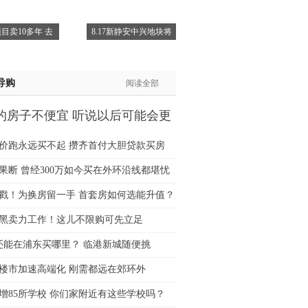
士:183****9105
目卖10多年 去
8.17新静安中兴地块将
生:139****8548
姐:139****6438
生:139****7316
导购
阅读全部
生:137****6367
生:138****7263
的房子不便宜 听说以后可能会更
士:182****8478
生:136****3612
价跑永远买不起 攒齐首付大胆贷款买房
果断 曾经300万如今买在外环沿线都堪忧
猛戳！为换房留一手 首套房如何选能升值？
黑卖力工作！这儿不限购可先立足
万还能在浦东买哪里？ 临港新城随便挑
楼市加速高端化 刚需都远在郊环外
增85所学校 你们家附近有这些学校吗？