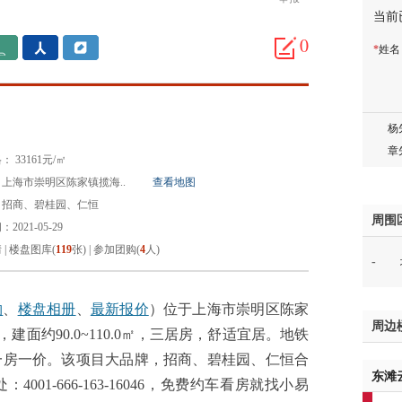
当前
胡先
邓先
0
*
姓
蒋女
陈先
杨先
章先
周先
 33161元/㎡
林女
上海市崇明区陈家镇揽海..
查看地图
郑先
：招商、碧桂园、仁恒
谢女
周围
2021-05-29
魏女
情
|
楼盘图库(
119
张)
|
参加团购(
4
人)
-
吴先
韩女
蔡女
购
、
楼盘相册
、
最新报价
）位于上海市崇明区陈家
周边
魏女
㎡，建面约90.0~110.0㎡，三居房，舒适宜居。地铁
赵先
一房一价。该项目大品牌，招商、碧桂园、仁恒合
东滩
吴小
01-666-163-16046，免费约车看房就找小易
钱先