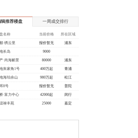
编辑推荐楼盘
一周成交排行
盘名称
当前价格
所在区域
都·绣云里
报价暂无
浦东
地长岛
9000
产·尚海郦景
80000
浦东
地朱家角1号
400万起
青浦
地海珀佘山
980万起
松江
晖8号
报价暂无
普陀
桥·富力中心
42000起
闵行
谊禄丰苑
25000
嘉定