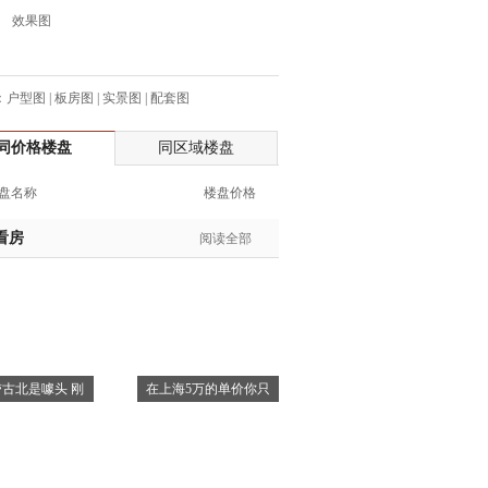
效果图
生:137****6367
生:138****7263
士:182****8478
：
户型图
|
板房图
|
实景图
|
配套图
生:136****3612
生:150****0731
同价格楼盘
同区域楼盘
生:138****8083
士:186****7681
盘名称
楼盘价格
生:159****3332
看房
阅读全部
生:134****5158
生:159****7226
生:138****8967
士:136****3668
生:136****9618
士:135****3735
古北是噱头 刚
在上海5万的单价你只
士:138****0324
生:139****9780
士:158****2390
士:138****2322