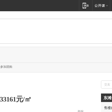
参加团购
3161元/㎡
东滩
售楼
举报