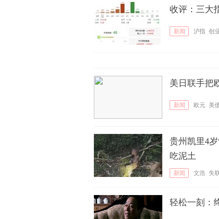
收评：三大指
新闻
沪指
创
美日联手把
新闻
欧元
美
贵州凯里4岁
吃泥土
新闻
文浩
失
轻松一刻：