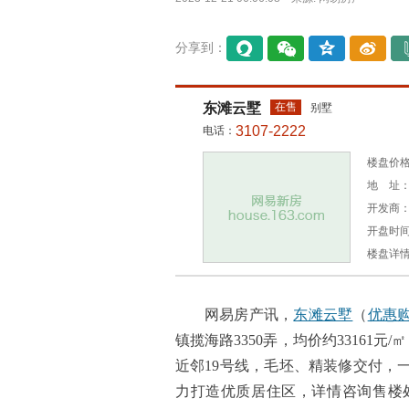
分享到：
易信
微信
QQ空
微博
间
东滩云墅
在售
别墅
3107-2222
电话：
楼盘价格：
地 址：
开发商
开盘时间：
楼盘详
网易房产讯，
东滩云墅
（
优惠
镇揽海路3350弄，均价约33161元/
近邻19号线，毛坯、精装修交付，
力打造优质居住区，详情咨询售楼处：40