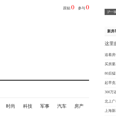
0
0
魏女
跟贴
参与
沪一项
赵先
吴小
钱先
新房
姚先
黄先
这里
于女
贵
黄先
追着房
买房要
80后
起早贪
300
北上广
时尚
科技
军事
汽车
房产
上海新