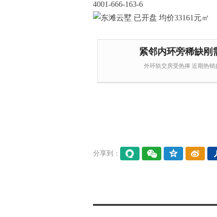
4001-666-163-6
紧邻内环旁稀缺刚
外环轨交房受热捧 近期热销盘
分享到：
易信
微信
QQ空
微博
间