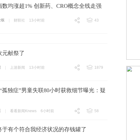
数均涨超1% 创新药、CRO概念全线走强
业板
|
财联社
13小时前
43
跟贴
43
欧元献祭了
债
|
上游新闻
13小时前
1879
跟贴
1879
“孤独症”男童失联80小时获救细节曝光：疑
联
|
看看新闻Knews
6小时前
58
跟贴
58
终于有个符合我经济状况的存钱罐了