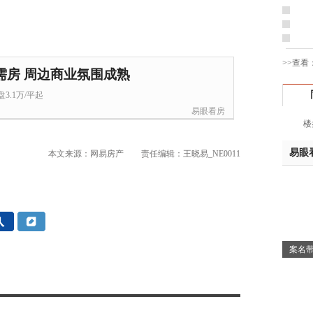
姚先
黄先
于女
>>查看
黄先
需房 周边商业氛围成熟
胡先
3.1万/平起
邓先
易眼看房
蒋女
楼
陈先
易眼
杨先
本文来源：网易房产
责任编辑：王晓易_NE0011
章先
周先
林女
郑先
谢女
案名带
魏女
吴先
韩女
蔡女