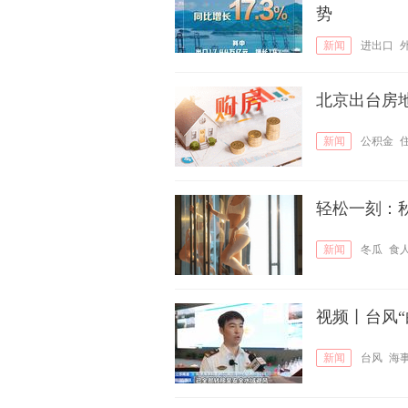
势
新闻
进出口
北京出台房
新闻
公积金
轻松一刻：
新闻
冬瓜
食
视频丨台风“
新闻
台风
海