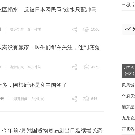
三思后
灾区捐水，反被日本网民骂“这水只配冲马
小宁
国
|
澎湃新闻
8小时前
1000
跟贴
1000
故案没有赢家：医生们都在关注，他到底冤
诊
|
澎湃新闻
9小时前
4375
贝尚湾
社区 
跟贴
4375
年多，阿根廷还是和中国签了
凤凰城
华府天
美国
|
澎湃新闻
8小时前
646
跟贴
646
浦东星
间大
九龙仓
房看
古北名
元！今年前7月我国货物贸易进出口延续增长态