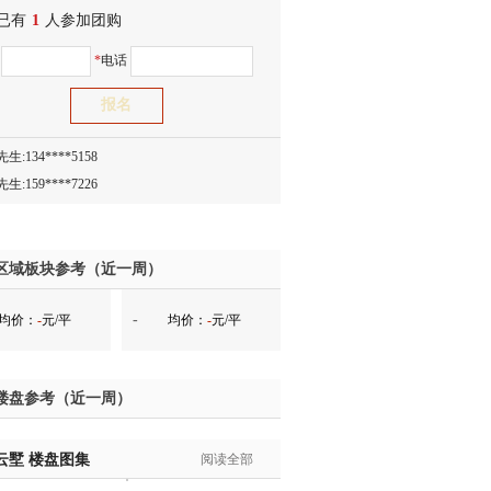
已有
生:150****0731
1
人参加团购
生:138****8083
名
*
电话
士:186****7681
生:159****3332
生:134****5158
生:159****7226
生:138****8967
士:136****3668
生:136****9618
士:135****3735
区域板块参考（近一周）
士:138****0324
-
均价：
-
元/平
均价：
-
元/平
生:139****9780
士:158****2390
士:138****2322
楼盘参考（近一周）
士:183****9105
生:139****8548
云墅
姐:139****6438
楼盘图集
阅读全部
生:139****7316