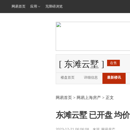
网易首页
应用
无障碍浏览
[
东滩云墅
]
在售
楼盘首页
详细信息
最新楼讯
网易首页
>
网易上海房产
> 正文
东滩云墅 已开盘 均价3
2023-12-21 06:06:08 来源:
网易房产