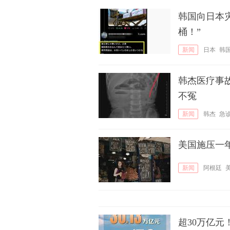
韩国向日本
桶！”
新闻
日本
韩
韩杰医疗事
不冤
新闻
韩杰
急
美国施压一
新闻
阿根廷
超30万亿