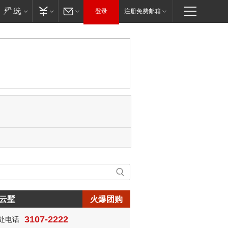
登录
注册免费邮箱
云墅
火爆团购
3107-2222
处电话