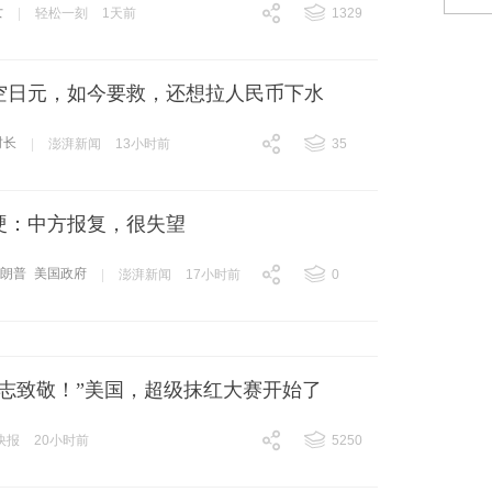
女
|
轻松一刻
1天前
1329
跟贴
1329
空日元，如今要救，还想拉人民币下水
财长
|
澎湃新闻
13小时前
35
跟贴
35
硬：中方报复，很失望
特朗普
美国政府
|
澎湃新闻
17小时前
0
跟贴
0
同志致敬！”美国，超级抹红大赛开始了
快报
20小时前
5250
跟贴
5250