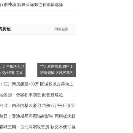
行别冲动 就算买远郊也有很多选择
淘房记
阅读全部
：九亭板块大型
市北祥腾麓源:市区上
轨交步行时间尴
班很烦恼 区域客群为
主
：江川新房飙至400万 区域客以改善为主
地愉园：低容积率别墅 配套显尴尬
河湾：内环内精装豪宅 均价9万/平升值空
兰廷：受迪斯尼商圈辐射影响 周康板块新
都城三期：古北高端改善房 轨交不便可自