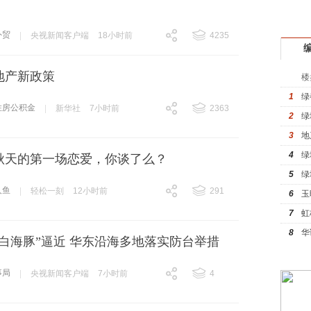
驾
外贸
|
央视新闻客户端
18小时前
4235
跟贴
4235
地产新政策
楼
1
绿
住房公积金
|
新华社
7小时前
2363
2
绿
跟贴
2363
3
地
4
绿
秋天的第一场恋爱，你谈了么？
5
绿
人鱼
|
轻松一刻
12小时前
291
6
玉
跟贴
291
7
虹
8
华
白海豚”逼近 华东沿海多地落实防台举措
事局
|
央视新闻客户端
7小时前
4
跟贴
4