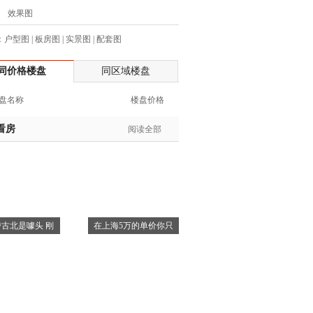
效果图
生:137****6367
生:138****7263
：
户型图
|
板房图
|
实景图
|
配套图
士:182****8478
生:136****3612
同价格楼盘
同区域楼盘
生:150****0731
盘名称
楼盘价格
生:138****8083
士:186****7681
看房
阅读全部
生:159****3332
生:134****5158
生:159****7226
生:138****8967
士:136****3668
生:136****9618
古北是噱头 刚
在上海5万的单价你只
士:135****3735
士:138****0324
生:139****9780
士:158****2390
士:138****2322