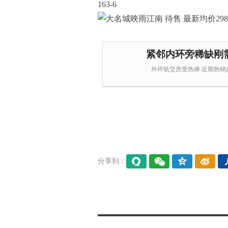
163-6
紧邻内环旁稀缺刚
外环轨交房受热捧 近期热销盘
分享到：
易信
微信
QQ空
微博
间