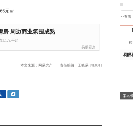
姚先
黄先
>>查看
于女
黄先
需房 周边商业氛围成熟
胡先
3.1万/平起
楼
邓先
易眼看房
蒋女
易眼
陈先
杨先
本文来源：网易房产
责任编辑：王晓易_NE0011
章先
周先
林女
郑先
案名带
谢女
魏女
吴先
韩女
蔡女