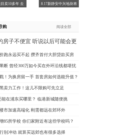
目卖10多年 去
8.17新静安中兴地块将
士:183****9105
生:139****8548
姐:139****6438
导购
阅读全部
生:139****7316
生:137****6367
的房子不便宜 听说以后可能会更
生:138****7263
士:182****8478
价跑永远买不起 攒齐首付大胆贷款买房
生:136****3612
果断 曾经300万如今买在外环沿线都堪忧
猛戳！为换房留一手 首套房如何选能升值？
黑卖力工作！这儿不限购可先立足
万还能在浦东买哪里？ 临港新城随便挑
楼市加速高端化 刚需都远在郊环外
增85所学校 你们家附近有这些学校吗？
行别冲动 就算买远郊也有很多选择