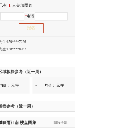
已有
生:150****0731
1
人参加团购
生:138****8083
名
*
电话
士:186****7681
生:159****3332
生:134****5158
生:159****7226
生:138****8967
士:136****3668
生:136****9618
士:135****3735
区域板块参考（近一周）
士:138****0324
-
均价：
-
元/平
均价：
-
元/平
生:139****9780
士:158****2390
士:138****2322
楼盘参考（近一周）
士:183****9105
生:139****8548
城映雨江南
姐:139****6438
楼盘图集
阅读全部
生:139****7316