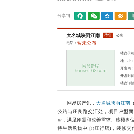
分享到：
易信
微信
QQ空
微博
间
大名城映雨江南
待售
公寓
暂未公布
电话：
楼盘价格：
地 址：
开发商
开盘时间：
楼盘详
网易房产讯，
大名城映雨江南
公路与庄良路交汇处，项目户型面积为
㎡，满足刚需和改善需求。该楼盘
特生活购物中心(庄行店)，装修交付