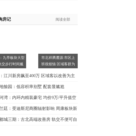
淘房记
阅读全部
：九亭板块大型
市北祥腾麓源:市区上
轨交步行时间尴
班很烦恼 区域客群为
主
：江川新房飙至400万 区域客以改善为主
地愉园：低容积率别墅 配套显尴尬
河湾：内环内精装豪宅 均价9万/平升值空
兰廷：受迪斯尼商圈辐射影响 周康板块新
都城三期：古北高端改善房 轨交不便可自