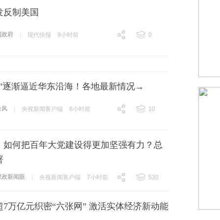
发反制美国
国政府
|
现代快报
9小时前
0
跟贴
0
豚”逐渐逼近华东沿海！各地最新情况→
台风
|
央视新闻客户端
6小时前
10
跟贴
10
丨如何把百年大党建设得更加坚强有力？总
署
时政新闻眼
|
央视新闻客户端
7小时前
530
跟贴
530
7万亿元织密“六张网” 激活实体经济新动能