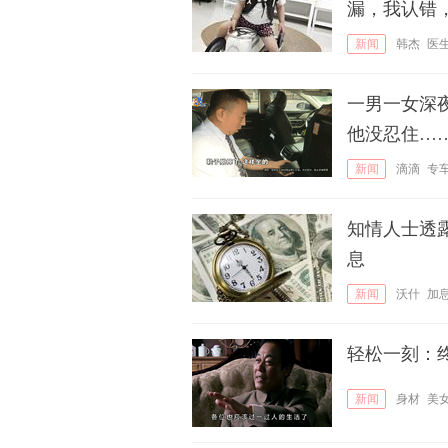
漏，我认错
新闻
韩杰
医
一男一女深
他没忍住…
新闻
滴滴
专
知情人士透
息
新闻
沃什
加
轻松一刻：
新闻
身材
美