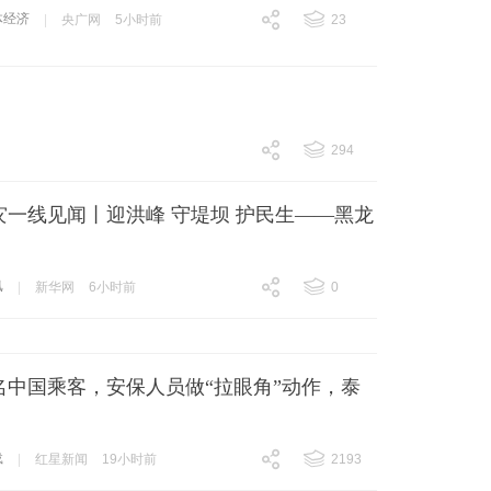
体经济
|
央广网
5小时前
23
跟贴
23
294
跟贴
294
灾一线见闻丨迎洪峰 守堤坝 护民生——黑龙
汛
|
新华网
6小时前
0
跟贴
0
名中国乘客，安保人员做“拉眼角”动作，泰
载
|
红星新闻
19小时前
2193
跟贴
2193