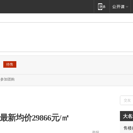
]
待售
参加团购
新均价29866元/㎡
大名
售楼
举报