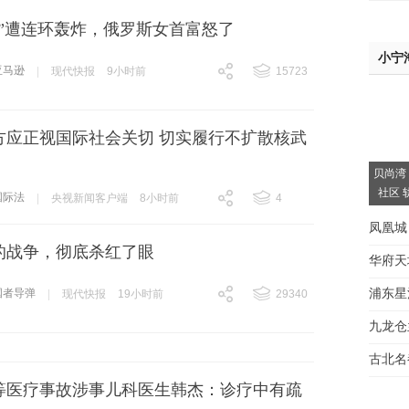
逊”遭连环轰炸，俄罗斯女首富怒了
小宁
亚马逊
|
现代快报
9小时前
15723
跟贴
15723
方应正视国际社会关切 切实履行不扩散核武
贝尚湾
社区 
国际法
|
央视新闻客户端
8小时前
4
跟贴
4
凤凰城
的战争，彻底杀红了眼
华府天
浦东星
国者导弹
|
现代快报
19小时前
29340
跟贴
29340
间大
九龙仓
房看
古北名
等医疗事故涉事儿科医生韩杰：诊疗中有疏
驾