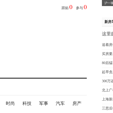
沪一项
0
0
魏女
跟贴
参与
赵先
吴小
新房
钱先
姚先
这里
黄先
贵
于女
追着房
黄先
买房要
80后
起早贪
300
北上广
上海新
时尚
科技
军事
汽车
房产
三思后