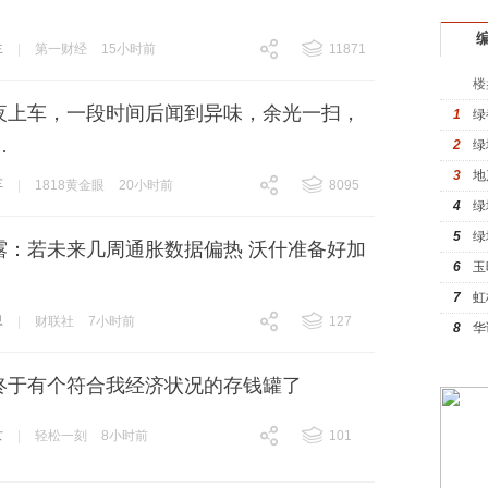
，
生
|
第一财经
15小时前
11871
跟贴
11871
楼
夜上车，一段时间后闻到异味，余光一扫，
1
绿
…
2
绿
3
地
车
|
1818黄金眼
20小时前
8095
4
绿
跟贴
8095
5
绿
露：若未来几周通胀数据偏热 沃什准备好加
6
玉
7
虹
息
|
财联社
7小时前
127
8
华
跟贴
127
终于有个符合我经济状况的存钱罐了
女
|
轻松一刻
8小时前
101
跟贴
101