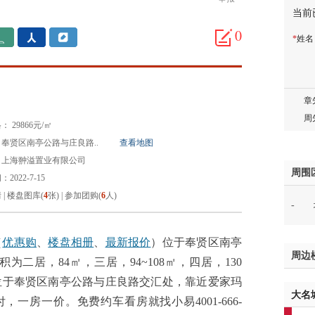
当前
胡先
邓先
0
*
姓
蒋女
陈先
杨先
章先
周先
 29866元/㎡
林女
奉贤区南亭公路与庄良路..
查看地图
郑先
：上海翀溢置业有限公司
谢女
周围
2022-7-15
魏女
情
|
楼盘图库(
4
张)
|
参加团购(
6
人)
-
吴先
韩女
蔡女
（
优惠购
、
楼盘相册
、
最新报价
）位于奉贤区南亭
周边
魏女
二居，84㎡，三居，94~108㎡，四居，130
赵先
位于奉贤区南亭公路与庄良路交汇处，靠近爱家玛
大名
吴小
，一房一价。免费约车看房就找小易4001-666-
钱先