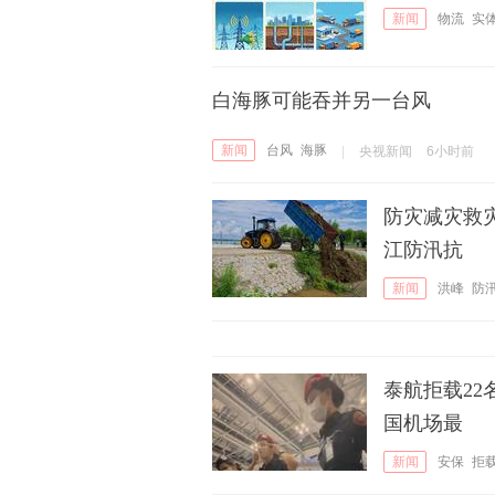
新闻
物流
实
白海豚可能吞并另一台风
新闻
台风
海豚
|
央视新闻
6小时前
防灾减灾救
江防汛抗
新闻
洪峰
防
泰航拒载22
国机场最
新闻
安保
拒