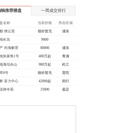
编辑推荐楼盘
一周成交排行
盘名称
当前价格
所在区域
都·绣云里
报价暂无
浦东
地长岛
9000
产·尚海郦景
80000
浦东
地朱家角1号
400万起
青浦
地海珀佘山
980万起
松江
晖8号
报价暂无
普陀
桥·富力中心
42000起
闵行
谊禄丰苑
25000
嘉定