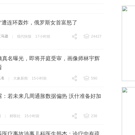
跟贴
20
逊”遭连环轰炸，俄罗斯女首富怒了
亚马逊
|
现代快报
17小时前
24427
跟贴
24427
姨真名曝光，即将开庭受审，画像师林宇辉
看
真名
|
大象新闻
15小时前
590
跟贴
590
露：若未来几周通胀数据偏热 沃什准备好加
息
|
财联社
15小时前
236
跟贴
236
等医疗事故涉事儿科医生韩杰：诊疗中有疏