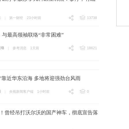
，
生
|
第一财经
23小时前
13738
跟贴
13738
：与最高领袖联络“非常困难”
联络
|
参考消息
1天前
18621
跟贴
18621
”靠近华东沿海 多地将迎强劲台风雨
雨
|
央视新闻客户端
1小时前
0
跟贴
0
冻结！曾经吊打沃尔沃的国产神车，彻底宣告落