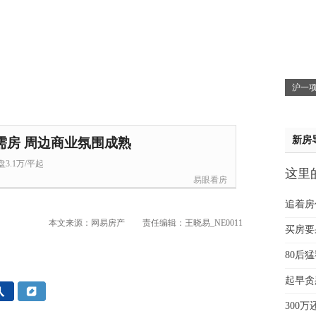
赵先
吴小
钱先
姚先
黄先
沪一项
于女
黄先
新房
需房 周边商业氛围成熟
3.1万/平起
这里
易眼看房
贵
追着房
本文来源：网易房产
责任编辑：王晓易_NE0011
买房要
80后
起早贪
300