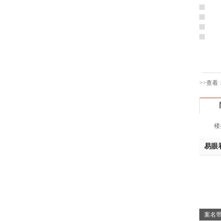
黄先
于女
黄先
胡先
邓先
蒋女
>>查看
陈先
杨先
章先
周先
楼
林女
郑先
易眼
谢女
魏女
吴先
韩女
蔡女
案名带
魏女