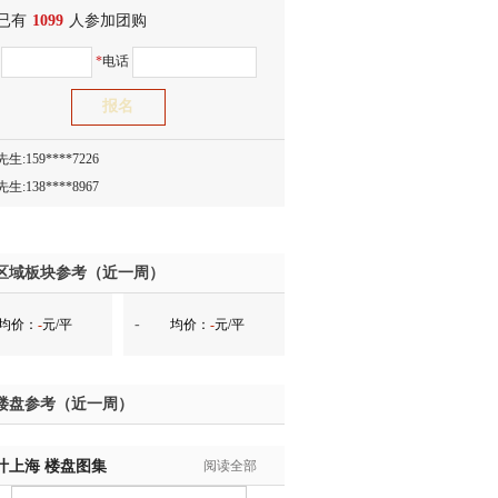
已有
生:138****8083
1099
人参加团购
士:186****7681
名
*
电话
生:159****3332
生:134****5158
生:159****7226
生:138****8967
士:136****3668
生:136****9618
士:135****3735
士:138****0324
区域板块参考（近一周）
生:139****9780
-
均价：
-
元/平
均价：
-
元/平
士:158****2390
士:138****2322
士:183****9105
楼盘参考（近一周）
生:139****8548
姐:139****6438
叶上海
生:139****7316
楼盘图集
阅读全部
生:137****6367