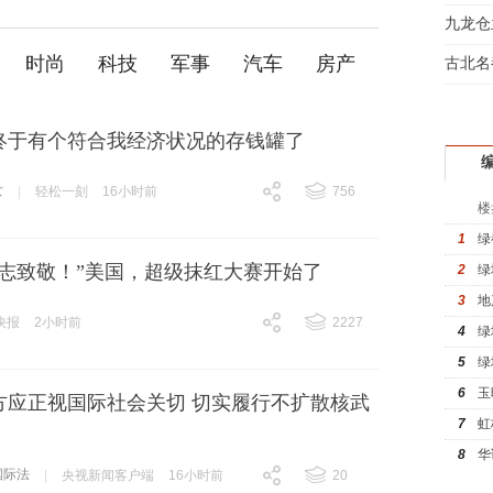
间大
九龙仓
房看
时尚
科技
军事
汽车
房产
古北名
驾
终于有个符合我经济状况的存钱罐了
女
|
轻松一刻
16小时前
756
楼
跟贴
756
1
绿
同志致敬！”美国，超级抹红大赛开始了
2
绿
3
地
快报
2小时前
2227
4
绿
跟贴
2227
5
绿
6
玉
方应正视国际社会关切 切实履行不扩散核武
7
虹
8
华
国际法
|
央视新闻客户端
16小时前
20