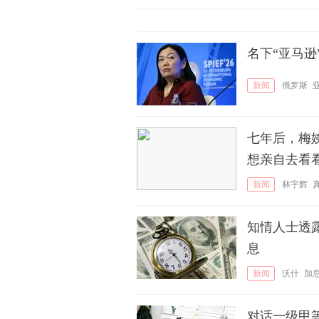
名下“亚马
新闻
俄罗斯
七年后，梅
想亲自去看
新闻
林宇辉
知情人士透
息
新闻
沃什
加
对话一级甲