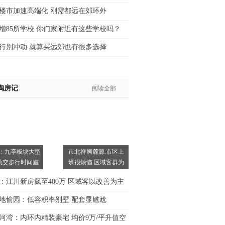
楼市加速高端化 刚需都远在郊环外
增85所学校 你们家附近有这些学校吗？
行别冲动 就算买远郊也有很多选择
淘房记
阅读全部
：九亭板块大型
市北祥腾麓源:市区上
轨交步行时间尴
班很烦恼 区域客群为
主
：江川新房飙至400万 区域客以改善为主
地愉园：低容积率别墅 配套显尴尬
河湾：内环内精装豪宅 均价9万/平升值空