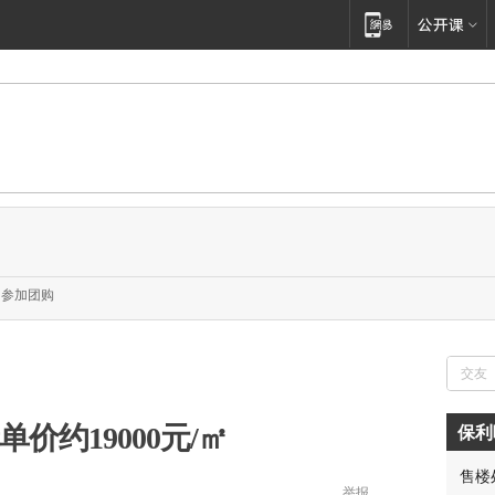
参加团购
价约19000元/㎡
保利
售楼
胡先
举报