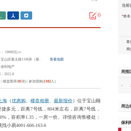
当前
邓先
蒋女
0
*
姓
陈先
杨先
章先
周先
林女
 19000元/㎡
郑先
宝山区菊太路1198弄（菊..
查看地图
谢女
：保利地产
魏女
周围
2022-8
吴先
情
|
楼盘图库(
81
张)
|
参加团购(
1102
人)
-
韩女
蔡女
魏女
上海
（
优惠购
、
楼盘相册
、
最新报价
）位于宝山顾
周边
赵先
通便捷多元，距离7号线，804米左右，距离7号线，
吴小
.50%，容积率1.35，一房一价。详情咨询售楼处：
保利
钱先
找小易4001-666-163-6
姚先