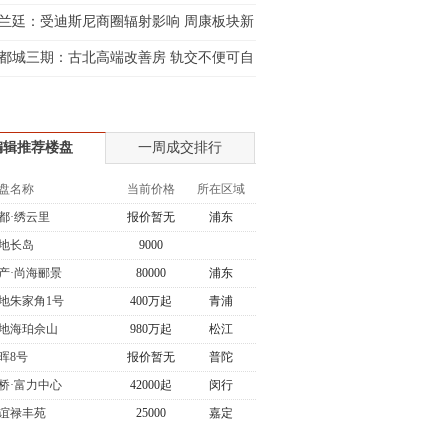
兰廷：受迪斯尼商圈辐射影响 周康板块新
都城三期：古北高端改善房 轨交不便可自
编辑推荐楼盘
一周成交排行
盘名称
当前价格
所在区域
都·绣云里
报价暂无
浦东
地长岛
9000
产·尚海郦景
80000
浦东
地朱家角1号
400万起
青浦
地海珀佘山
980万起
松江
晖8号
报价暂无
普陀
桥·富力中心
42000起
闵行
谊禄丰苑
25000
嘉定