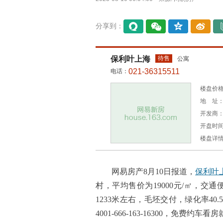
分享到：
易信
微信
QQ空
微博
间
保利叶上海
待售
公寓
021-36315511
电话：
楼盘价格：
地 址：
开发商
开盘时间：
楼盘详
网易房产8月10日报道，
保利叶
村，平均售价为19000元/㎡，交
1233米左右，毛坯交付，绿化率40
4001-666-163-16300，免费约车看房就