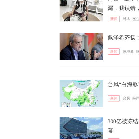
漏，我认错
新闻
韩杰
医
佩泽希齐扬
新闻
佩泽希
台风“白海豚
新闻
台风
降
300亿被
幕！