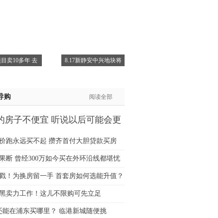
生:139****8548
姐:139****6438
生:139****7316
生:137****6367
生:138****7263
目卖10多年 去
8.17新静安中兴地块将
士:182****8478
生:136****3612
导购
阅读全部
的房子不便宜 听说以后可能会更
价跑永远买不起 攒齐首付大胆贷款买房
果断 曾经300万如今买在外环沿线都堪忧
猛戳！为换房留一手 首套房如何选能升值？
黑卖力工作！这儿不限购可先立足
万还能在浦东买哪里？ 临港新城随便挑