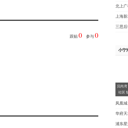
北上广
上海新
三思后
0
0
跟贴
参与
小宁
贝尚湾
社区 
凤凰城
华府天
浦东星