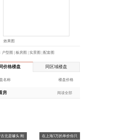
生:138****7263
士:182****8478
生:136****3612
生:150****0731
生:138****8083
效果图
士:186****7681
：
户型图
|
板房图
|
实景图
|
配套图
生:159****3332
生:134****5158
同价格楼盘
同区域楼盘
生:159****7226
生:138****8967
盘名称
楼盘价格
士:136****3668
生:136****9618
看房
阅读全部
士:135****3735
士:138****0324
生:139****9780
士:158****2390
士:138****2322
古北是噱头 刚
在上海5万的单价你只
士:183****9105