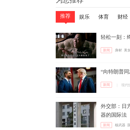
为您推荐
推荐
娱乐
体育
财经
轻松一刻：
新闻
身材
美
“向特朗普
新闻
|
现代
外交部：日
器的国际法
新闻
核武器