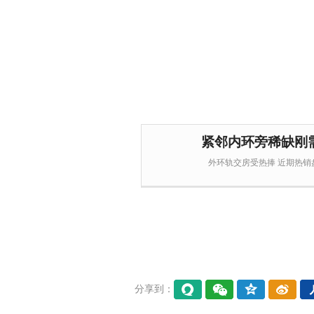
紧邻内环旁稀缺刚
外环轨交房受热捧 近期热销盘
分享到：
易信
微信
QQ空
微博