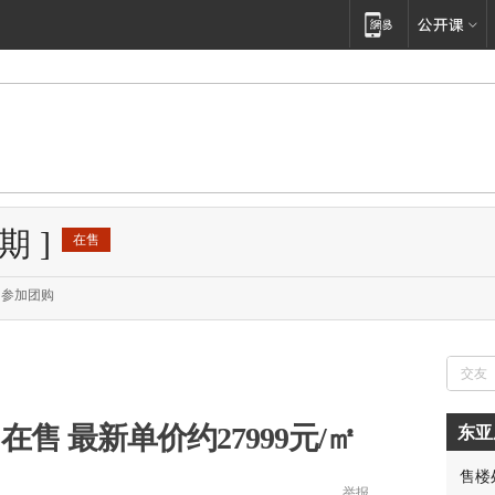
期
]
在售
参加团购
在售 最新单价约27999元/㎡
东亚
售楼
举报