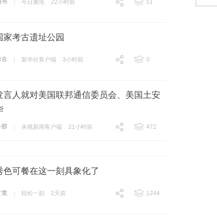
同书
|
今日雁塔
22小时前
51
跟贴
51
国家考古遗址公园
考古
|
新华社客户端
3小时前
0
跟贴
0
发言人就对美国联邦通信委员会、美国土安
华
务部
|
央视新闻客户端
21小时前
472
跟贴
472
秀色可餐在这一刻具象化了
常觉
|
轻松一刻
2天前
1244
跟贴
1244