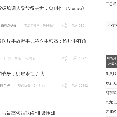
三思后
堂级填词人黎彼得去世，曾创作《Monica》
小宁
唐伯虎点秋香
|
青岛新闻网
5小时前
710
跟贴
710
等医疗事故涉事儿科医生韩杰：诊疗中有疏
，
生
|
第一财经
2小时前
4527
贝尚湾
社区 
跟贴
4527
的战争，彻底杀红了眼
凤凰城
华府天
国者导弹
|
现代快报
5小时前
16892
跟贴
16892
浦东星
间大
九龙仓
房看
古北名
：与最高领袖联络“非常困难”