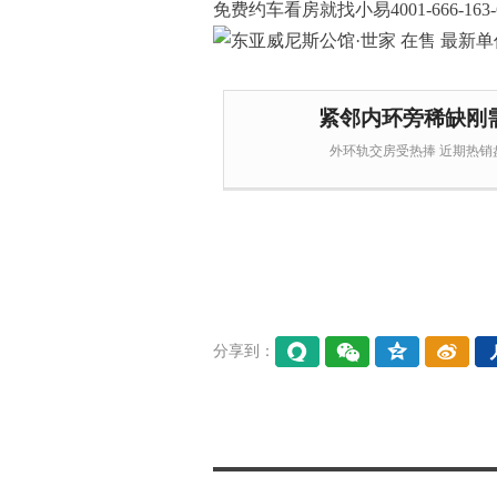
免费约车看房就找小易4001-666-163-
紧邻内环旁稀缺刚
外环轨交房受热捧 近期热销盘
分享到：
易信
微信
QQ空
微博
间