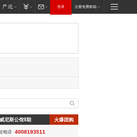
登录
注册免费邮箱
威尼斯公馆Ⅱ期
火爆团购
4008193511
处电话