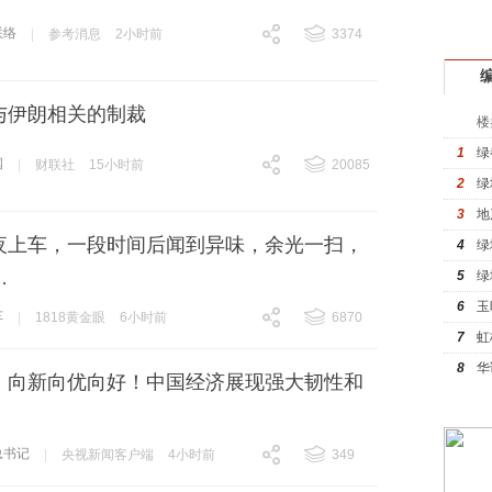
驾
联络
|
参考消息
2小时前
3374
跟贴
3374
与伊朗相关的制裁
楼
1
绿
国
|
财联社
15小时前
20085
2
绿
跟贴
20085
3
地
夜上车，一段时间后闻到异味，余光一扫，
4
绿
…
5
绿
6
玉
车
|
1818黄金眼
6小时前
6870
7
虹
跟贴
6870
8
华
丨向新向优向好！中国经济展现强大韧性和
总书记
|
央视新闻客户端
4小时前
349
跟贴
349