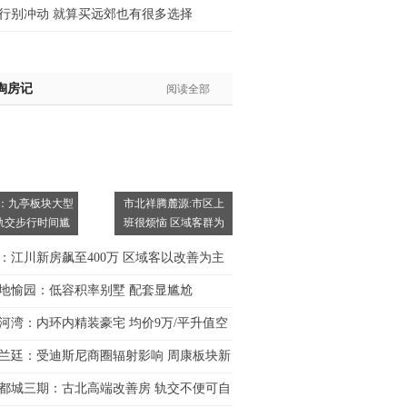
行别冲动 就算买远郊也有很多选择
淘房记
阅读全部
：九亭板块大型
市北祥腾麓源:市区上
轨交步行时间尴
班很烦恼 区域客群为
主
：江川新房飙至400万 区域客以改善为主
地愉园：低容积率别墅 配套显尴尬
河湾：内环内精装豪宅 均价9万/平升值空
兰廷：受迪斯尼商圈辐射影响 周康板块新
都城三期：古北高端改善房 轨交不便可自