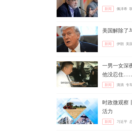
新闻
佩泽希
美国解除了
新闻
伊朗
美
一男一女深
他没忍住…
新闻
滴滴
专
时政微观察
活力
新闻
习近平