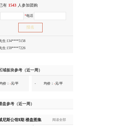
已有
生:150****0731
1543
人参加团购
生:138****8083
名
*
电话
士:186****7681
生:159****3332
生:134****5158
生:159****7226
生:138****8967
士:136****3668
生:136****9618
士:135****3735
区域板块参考（近一周）
士:138****0324
-
均价：
-
元/平
均价：
-
元/平
生:139****9780
士:158****2390
士:138****2322
楼盘参考（近一周）
士:183****9105
生:139****8548
威尼斯公馆Ⅱ期
姐:139****6438
楼盘图集
阅读全部
生:139****7316