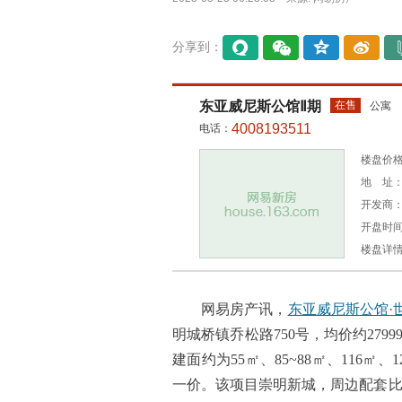
分享到：
易信
微信
QQ空
微博
间
东亚威尼斯公馆Ⅱ期
在售
公寓
4008193511
电话：
楼盘价格：
地 址：
开发商
开盘时间：
楼盘详
网易房产讯，
东亚威尼斯公馆·
明城桥镇乔松路750号，均价约27
建面约为55㎡、85~88㎡、116㎡
一价。该项目崇明新城，周边配套比较成熟，