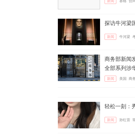
新闻
赛格
合
探访牛河梁
新闻
牛河梁
商务部新闻
全部系列涉
新闻
美国
商
轻松一刻：
新闻
孙红雷