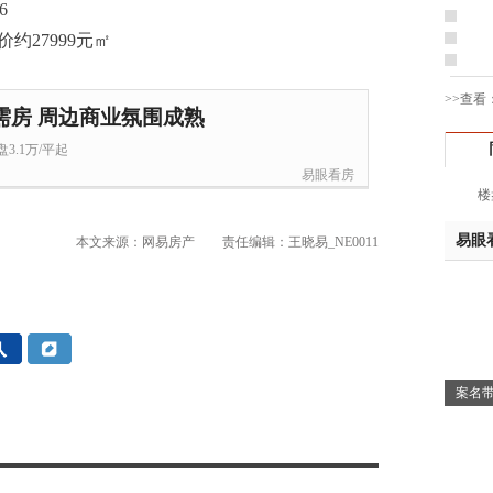
6
姚先
黄先
于女
>>查看
黄先
需房 周边商业氛围成熟
胡先
3.1万/平起
邓先
易眼看房
蒋女
楼
陈先
易眼
杨先
本文来源：网易房产
责任编辑：王晓易_NE0011
章先
周先
林女
郑先
谢女
案名带
魏女
吴先
韩女
蔡女