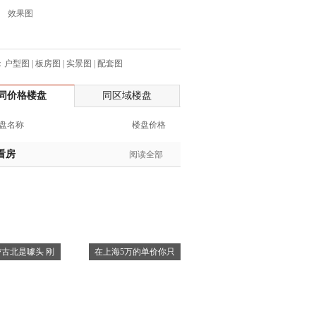
效果图
生:137****6367
生:138****7263
士:182****8478
：
户型图
|
板房图
|
实景图
|
配套图
生:136****3612
生:150****0731
同价格楼盘
同区域楼盘
生:138****8083
士:186****7681
盘名称
楼盘价格
生:159****3332
看房
阅读全部
生:134****5158
生:159****7226
生:138****8967
士:136****3668
生:136****9618
士:135****3735
古北是噱头 刚
在上海5万的单价你只
士:138****0324
生:139****9780
士:158****2390
士:138****2322