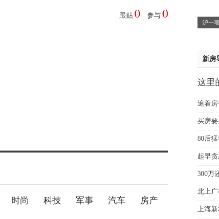
0
0
魏女
跟贴
参与
沪一项
赵先
吴小
钱先
新房
姚先
黄先
这里
于女
贵
黄先
追着房
买房要
80后
起早贪
300
北上广
时尚
科技
军事
汽车
房产
上海新