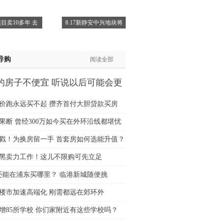
士:183****9105
目卖10多年 去
8.17新静安中兴地块将
生:139****8548
姐:139****6438
生:139****7316
导购
阅读全部
生:137****6367
生:138****7263
的房子不便宜 听说以后可能会更
士:182****8478
生:136****3612
价跑永远买不起 攒齐首付大胆贷款买房
果断 曾经300万如今买在外环沿线都堪忧
猛戳！为换房留一手 首套房如何选能升值？
黑卖力工作！这儿不限购可先立足
万还能在浦东买哪里？ 临港新城随便挑
楼市加速高端化 刚需都远在郊环外
增85所学校 你们家附近有这些学校吗？