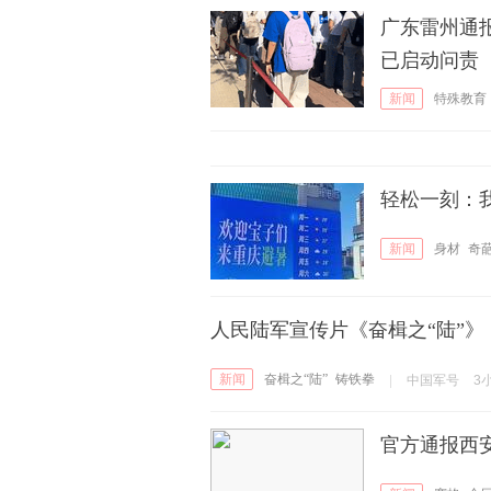
广东雷州通
已启动问责
新闻
特殊教育
轻松一刻：
新闻
身材
奇
人民陆军宣传片《奋楫之“陆”
新闻
奋楫之“陆”
铸铁拳
|
中国军号
3
官方通报西