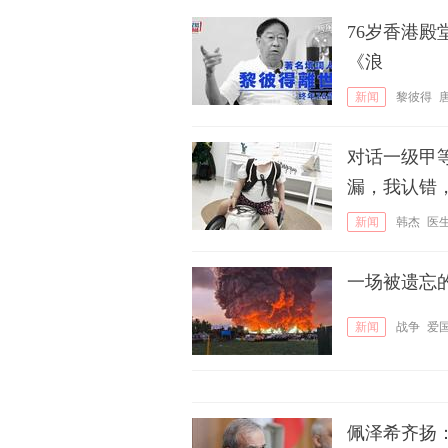
76岁香港殿
《浪
新闻
黎彼得
对话一级甲
漏，我认错
新闻
韩杰
医
一场被遗忘
新闻
战争
爱
佩泽希齐扬