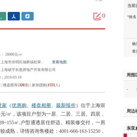
当前
胡先
邓先
0
*
姓
蒋女
陈先
杨先
章先
周先
 28000元/㎡
林女
上海市崇明区城桥镇松翠..
查看地图
郑先
：上海硕宇长惠房地产开发有限公司
谢女
周围
2019-03-19
魏女
情
|
楼盘图库(
326
张)
|
参加团购(
1551
人)
-
吴先
韩女
蔡女
世家
（
优惠购
、
楼盘相册
、
最新报价
）位于上海崇
周边
魏女
999元/㎡，该项目户型为一居、二居、三居、四居，
赵先
、128~155㎡,户型通透居住舒适。精装修交付，一房
东亚
吴小
详情咨询售楼处：4001-666-163-15250，
钱先