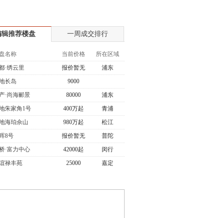
编辑推荐楼盘
一周成交排行
盘名称
当前价格
所在区域
都·绣云里
报价暂无
浦东
地长岛
9000
产·尚海郦景
80000
浦东
地朱家角1号
400万起
青浦
地海珀佘山
980万起
松江
晖8号
报价暂无
普陀
桥·富力中心
42000起
闵行
谊禄丰苑
25000
嘉定