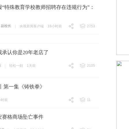
报“特殊教育学校教师招聘存在违规行为”：
副校长
|
央视新闻客户端
18小时前
2753
跟贴
2753
我承认你是20年老店了
葩
|
轻松一刻
1天前
2105
跟贴
2105
》丨第一集《铸铁拳》
小时前
11
跟贴
11
安赛格商场坠亡事件