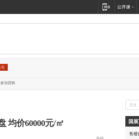
售完
参加团购
均价60000元/㎡
国展
胡先
售楼
邓先
举报