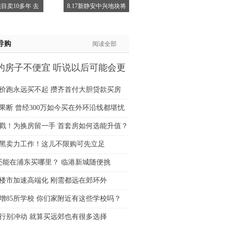
目卖10多年 去
8.17新静安中兴地块将
姐:139****6438
生:139****7316
生:137****6367
导购
阅读全部
生:138****7263
士:182****8478
的房子不便宜 听说以后可能会更
生:136****3612
价跑永远买不起 攒齐首付大胆贷款买房
果断 曾经300万如今买在外环沿线都堪忧
猛戳！为换房留一手 首套房如何选能升值？
黑卖力工作！这儿不限购可先立足
万还能在浦东买哪里？ 临港新城随便挑
楼市加速高端化 刚需都远在郊环外
增85所学校 你们家附近有这些学校吗？
行别冲动 就算买远郊也有很多选择