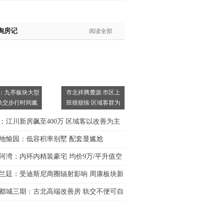
淘房记
阅读全部
：九亭板块大型
市北祥腾麓源:市区上
轨交步行时间尴
班很烦恼 区域客群为
主
：江川新房飙至400万 区域客以改善为主
地愉园：低容积率别墅 配套显尴尬
河湾：内环内精装豪宅 均价9万/平升值空
兰廷：受迪斯尼商圈辐射影响 周康板块新
都城三期：古北高端改善房 轨交不便可自