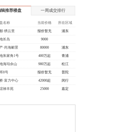
编辑推荐楼盘
一周成交排行
盘名称
当前价格
所在区域
都·绣云里
报价暂无
浦东
地长岛
9000
产·尚海郦景
80000
浦东
地朱家角1号
400万起
青浦
地海珀佘山
980万起
松江
晖8号
报价暂无
普陀
桥·富力中心
42000起
闵行
谊禄丰苑
25000
嘉定