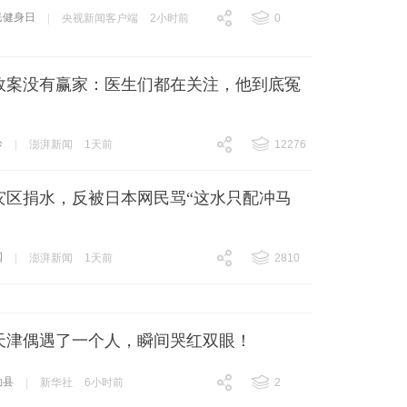
民健身日
|
央视新闻客户端
2小时前
0
跟贴
0
故案没有赢家：医生们都在关注，他到底冤
诊
|
澎湃新闻
1天前
12276
跟贴
12276
灾区捐水，反被日本网民骂“这水只配冲马
国
|
澎湃新闻
1天前
2810
跟贴
2810
天津偶遇了一个人，瞬间哭红双眼！
勒县
|
新华社
6小时前
2
跟贴
2