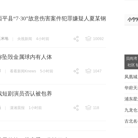
平县“7·30”故意伤害案件犯罪嫌疑人夏某钢
小宁
玉米地
|
央视新闻
4小时前
10092
跟贴
10092
案称坠毁金属球内有人体
贝尚湾
社区 
球
|
看看新闻Knews
5小时前
1047
凤凰城
跟贴
1047
华府天
戏短剧演员否认被包养
浦东星
员
|
潇湘晨报
1小时前
118
间大
九龙仓
跟贴
118
房看
古北名
驾