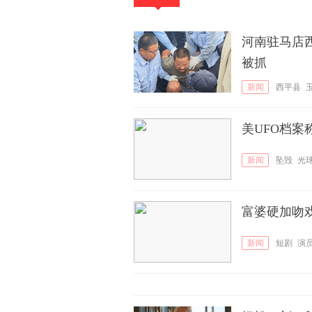
河南驻马店西
被抓
新闻
西平县
美UFO档
新闻
坠毁
光
富婆硬加吻
新闻
短剧
演