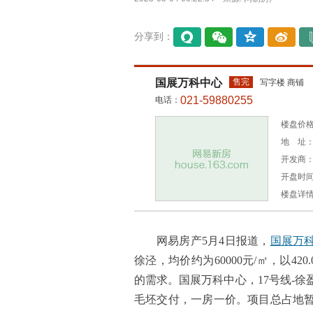
分享到：
易信
微信
QQ空
微博
间
国展万科中心
售完
写字楼 商铺
021-59880255
电话：
楼盘价格：
地 址：
开发商
开盘时间
楼盘详
网易房产5月4日报道，
国展万
徐泾，均价约为60000元/㎡，以420
的需求。国展万科中心，17号线-徐
毛坯交付，一房一价。项目总占地