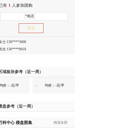
已有
士:186****7681
1
人参加团购
生:159****3332
名
*
电话
生:134****5158
生:159****7226
生:138****8967
士:136****3668
生:136****9618
士:135****3735
士:138****0324
生:139****9780
区域板块参考（近一周）
士:158****2390
-
均价：
-
元/平
均价：
-
元/平
士:138****2322
士:183****9105
生:139****8548
楼盘参考（近一周）
姐:139****6438
生:139****7316
万科中心
生:137****6367
楼盘图集
阅读全部
生:138****7263