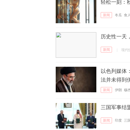
轻松一刻：
新闻
冬瓜
食
历史性一天
新闻
|
现代
以色列媒体
法并未得到
新闻
伊朗
穆
三国军事结
新闻
印度
三