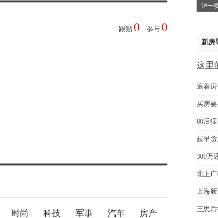
沪一项
吴小
0
0
钱先
跟贴
参与
姚先
新房
黄先
于女
这里
黄先
贵
追着房
买房要
80后
起早贪
300
北上广
上海新
三思后
时尚
科技
军事
汽车
房产