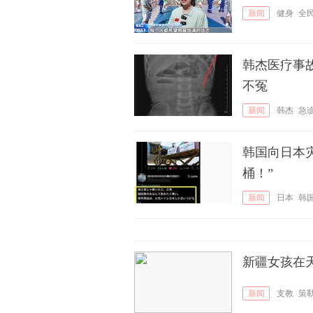
新闻
健身
全
韩杰医疗事
不冤
新闻
韩杰
急
韩国向日本
桶！”
新闻
日本
韩
新疆女孩在
新闻
支教
策