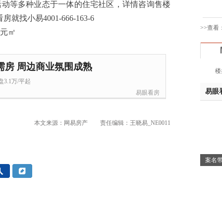
活动等多种业态于一体的住宅社区，详情咨询售楼
于女
看房就找小易4001-666-163-6
黄先
>>查看
胡先
邓先
蒋女
需房 周边商业氛围成熟
楼
陈先
3.1万/平起
杨先
易眼
易眼看房
章先
周先
林女
本文来源：网易房产
责任编辑：王晓易_NE0011
郑先
谢女
魏女
案名带
吴先
韩女
蔡女
魏女
赵先