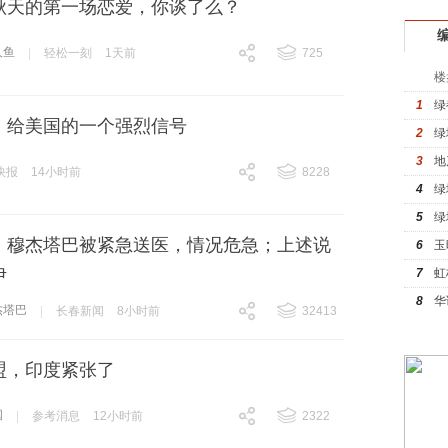
秋天的第一场恋爱，你谈了么？
人鱼
|
轻松一刻
1天前
725
跟贴
725
楼
1
绿
，给美国的一个强烈信号
2
绿
3
地
快报
14小时前
8228
4
绿
跟贴
8228
5
绿
：穆杰塔巴被紧急送医，情况危急；上述说
6
玉
伊
7
虹
8
华
杰塔巴
|
长春新闻
8小时前
32413
跟贴
32413
盟，印度紧张了
国
|
参考消息
12小时前
2322
跟贴
2322