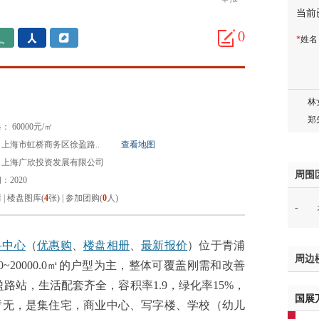
当前
蒋女
陈先
0
*
姓
杨先
章先
周先
林女
郑先
 60000元/㎡
谢女
上海市虹桥商务区徐盈路..
查看地图
魏女
：上海广欣投资发展有限公司
吴先
周围
：2020
韩女
情
|
楼盘图库(
4
张)
|
参加团购(
0
人)
-
蔡女
魏女
赵先
科中心
（
优惠购
、
楼盘相册
、
最新报价
）位于青浦
周边
吴小
.0~20000.0㎡的户型为主，整体可覆盖刚需和改善
钱先
盈路站，生活配套齐全，容积率1.9，绿化率15%，
国展
姚先
暂无，是集住宅，商业中心、写字楼、学校（幼儿
黄先