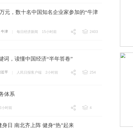
8万元，数十名中国知名企业家参加的“牛津
牛津
|
每日经济新闻
15小时前
2403
跟贴
2403
键词，读懂中国经济“半年答卷”
习近平
|
人民日报客户端
2小时前
254
跟贴
254
务体系
2小时前
4
跟贴
4
身日 南北齐上阵 健身“热”起来