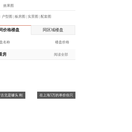
效果图
士:182****8478
生:136****3612
：
户型图
|
板房图
|
实景图
|
配套图
生:150****0731
生:138****8083
同价格楼盘
同区域楼盘
士:186****7681
盘名称
楼盘价格
生:159****3332
生:134****5158
看房
阅读全部
生:159****7226
生:138****8967
士:136****3668
生:136****9618
士:135****3735
士:138****0324
古北是噱头 刚
在上海5万的单价你只
生:139****9780
士:158****2390
士:138****2322
士:183****9105
生:139****8548