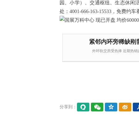
园、小学）、交通枢纽、生态休闲
处：4001-666-163-15533，免费约车
紧邻内环旁稀缺刚
外环轨交房受热捧 近期热销盘
分享到：
易信
微信
QQ空
微博
间