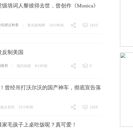
堂级填词人黎彼得去世，曾创作《Monica》
唐伯虎点秋香
|
青岛新闻网
19小时前
1810
跟贴
1810
发反制美国
国政府
|
现代快报
8小时前
0
跟贴
0
冻结！曾经吊打沃尔沃的国产神车，彻底宣告落
饭点资讯
15小时前
1426
跟贴
1426
谁家毛孩子上桌吃饭呢？真可爱！