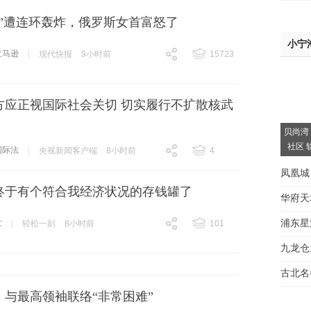
逊”遭连环轰炸，俄罗斯女首富怒了
小宁
亚马逊
|
现代快报
9小时前
15723
跟贴
15723
方应正视国际社会关切 切实履行不扩散核武
贝尚湾
社区 
国际法
|
央视新闻客户端
8小时前
4
跟贴
4
凤凰城
终于有个符合我经济状况的存钱罐了
华府天
浦东星
女
|
轻松一刻
8小时前
101
跟贴
101
间大
九龙仓
房看
古北名
：与最高领袖联络“非常困难”
驾