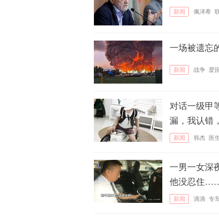
新闻
佩泽希
一场被遗忘
新闻
战争
爱
对话一级甲
漏，我认错
新闻
韩杰
医
一男一女深
他没忍住…
新闻
滴滴
专