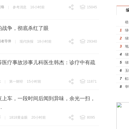
联络
|
参考消息
16小时前
15045
跟贴
15045
楼
的战争，彻底杀红了眼
1
绿
2
绿
国者导弹
|
现代快报
18小时前
29340
3
地
跟贴
29340
4
绿
等医疗事故涉事儿科医生韩杰：诊疗中有疏
5
绿
，
6
玉
7
虹
生
|
第一财经
15小时前
11871
8
华
跟贴
11871
夜上车，一段时间后闻到异味，余光一扫，
…
车
|
1818黄金眼
20小时前
8095
跟贴
8095