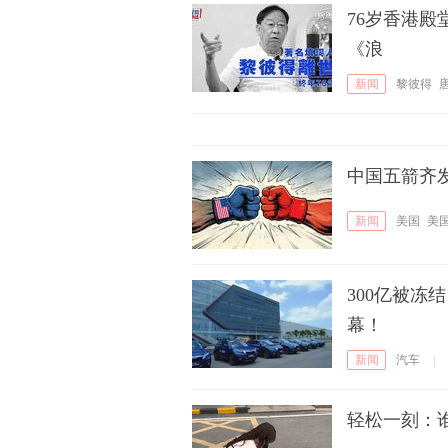
76岁香港殿
《浪
新闻
黎彼得
中国五箭齐
新闻
美国
美
300亿被
幕！
新闻
汽车
|
轻松一刻：