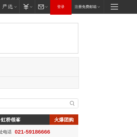
登录
注册免费邮箱
·虹桥领峯
火爆团购
021-59186666
处电话