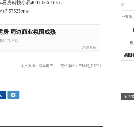
车看房就找小易4001-666-163-6
钱先
姚先
>>查看
黄先
于女
需房 周边商业氛围成熟
黄先
3.1万/平起
楼
胡先
易眼看房
邓先
易眼
蒋女
陈先
本文来源：网易房产
责任编辑：王晓易_NE0011
杨先
章先
周先
林女
案名带
郑先
谢女
魏女
吴先
韩女