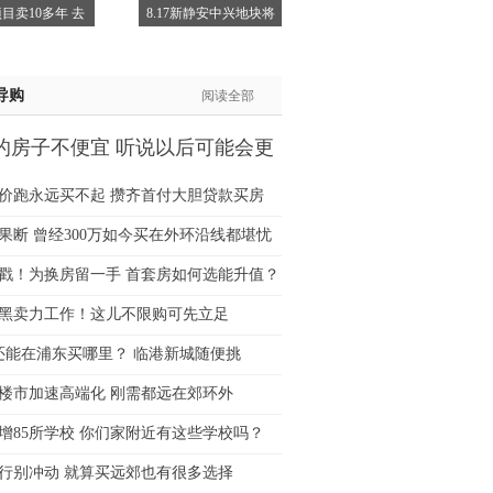
目卖10多年 去
8.17新静安中兴地块将
士:138****2322
士:183****9105
生:139****8548
导购
阅读全部
姐:139****6438
生:139****7316
的房子不便宜 听说以后可能会更
生:137****6367
生:138****7263
价跑永远买不起 攒齐首付大胆贷款买房
士:182****8478
果断 曾经300万如今买在外环沿线都堪忧
生:136****3612
猛戳！为换房留一手 首套房如何选能升值？
黑卖力工作！这儿不限购可先立足
万还能在浦东买哪里？ 临港新城随便挑
楼市加速高端化 刚需都远在郊环外
增85所学校 你们家附近有这些学校吗？
行别冲动 就算买远郊也有很多选择