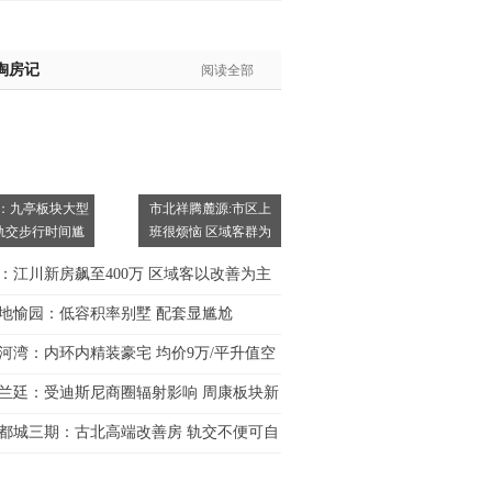
淘房记
阅读全部
：九亭板块大型
市北祥腾麓源:市区上
轨交步行时间尴
班很烦恼 区域客群为
主
：江川新房飙至400万 区域客以改善为主
地愉园：低容积率别墅 配套显尴尬
河湾：内环内精装豪宅 均价9万/平升值空
兰廷：受迪斯尼商圈辐射影响 周康板块新
都城三期：古北高端改善房 轨交不便可自