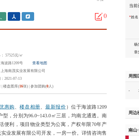
当前
胡先
0
*
姓
邓先
蒋女
陈先
杨先
章先
 57525元/㎡
周先
海波路1209号
查看地图
林女
：上海南茂实业发展有限公司
郑先
周围
2021-07-13
谢女
情
|
楼盘图库(
16
张)
|
参加团购(
0
人)
-
魏女
吴先
韩女
优惠购
、
楼盘相册
、
最新报价
）位于海波路1209
周边
蔡女
户型，分别为96.0~143.0㎡三居，均南北通透。南
魏女
生活便利，项目物业类型为公寓，产权年限70年产
南山
赵先
茂实业发展有限公司开发，一房一价。详情咨询售
吴小