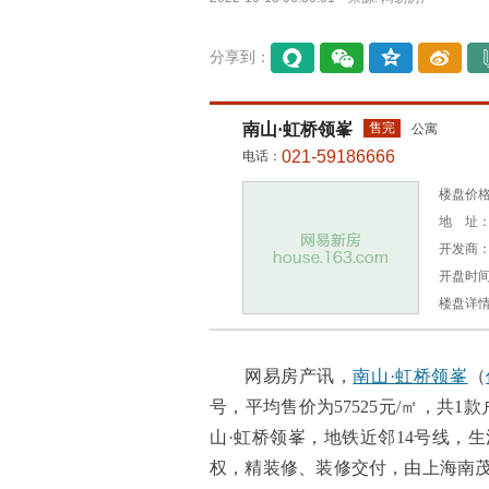
分享到：
易信
微信
QQ空
微博
间
南山·虹桥领峯
售完
公寓
021-59186666
电话：
楼盘价格：
地 址：
开发商
开盘时间：
楼盘详
网易房产讯，
南山·虹桥领峯
（
号，平均售价为57525元/㎡，共1款
山·虹桥领峯，地铁近邻14号线，
权，精装修、装修交付，由上海南