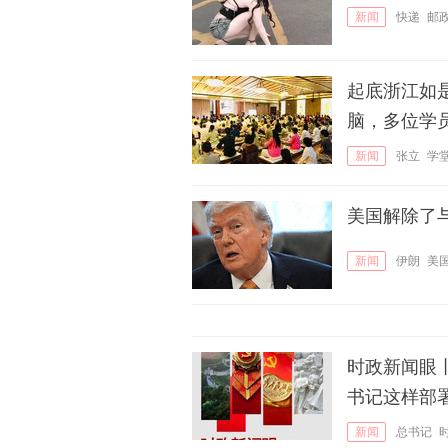
新闻
快递
邮
起底浙江如
脑，多位学
新闻
张立
学
美国解除了
新闻
伊朗
美
时政新闻眼
书记这样部
新闻
总书记