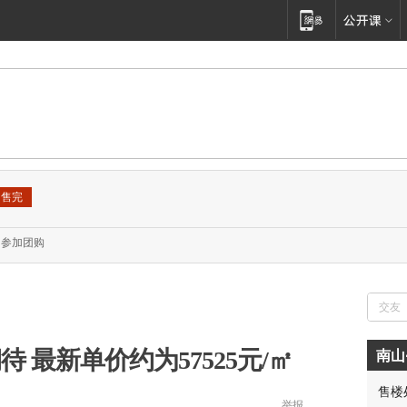
售完
参加团购
待 最新单价约为57525元/㎡
南山
售楼
举报