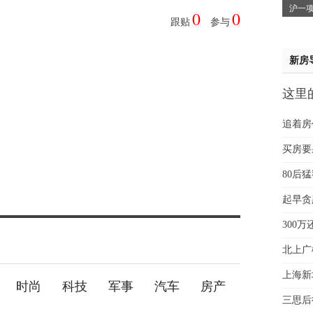
沪一项
0
0
蔡女
跟贴
参与
魏女
赵先
新房
吴小
钱先
这里
姚先
贵
黄先
追着房
于女
买房要
黄先
80后
起早贪
300
北上广
上海新
时尚
科技
军事
汽车
房产
三思后