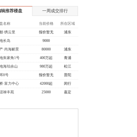
编辑推荐楼盘
一周成交排行
盘名称
当前价格
所在区域
都·绣云里
报价暂无
浦东
地长岛
9000
产·尚海郦景
80000
浦东
地朱家角1号
400万起
青浦
地海珀佘山
980万起
松江
晖8号
报价暂无
普陀
桥·富力中心
42000起
闵行
谊禄丰苑
25000
嘉定