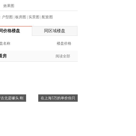
效果图
生:139****7316
生:137****6367
：
户型图
|
板房图
|
实景图
|
配套图
生:138****7263
士:182****8478
同价格楼盘
同区域楼盘
生:136****3612
盘名称
楼盘价格
生:150****0731
生:138****8083
看房
阅读全部
士:186****7681
生:159****3332
生:134****5158
生:159****7226
生:138****8967
士:136****3668
古北是噱头 刚
在上海5万的单价你只
生:136****9618
士:135****3735
士:138****0324
生:139****9780
士:158****2390