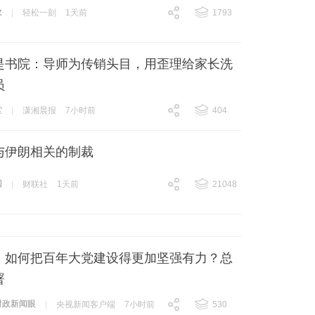
政
|
轻松一刻
1天前
1793
跟贴
1793
是书院：导师为传销头目，用歪理给家长洗
员
堂
|
潇湘晨报
7小时前
404
跟贴
404
与伊朗相关的制裁
国
|
财联社
1天前
21048
跟贴
21048
丨如何把百年大党建设得更加坚强有力？总
署
时政新闻眼
|
央视新闻客户端
7小时前
530