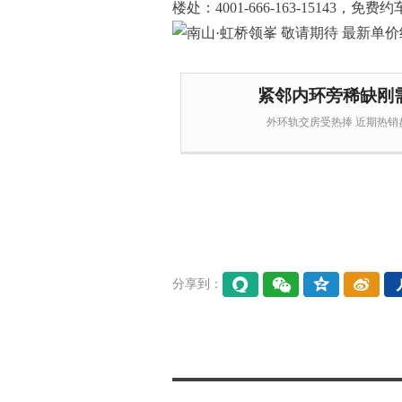
楼处：4001-666-163-15143，免费约
紧邻内环旁稀缺刚
外环轨交房受热捧 近期热销盘
分享到：
易信
微信
QQ空
微博
间