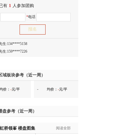
已有
1
人参加团购
生:150****0731
名
*
电话
生:138****8083
士:186****7681
生:159****3332
生:134****5158
生:159****7226
生:138****8967
士:136****3668
生:136****9618
区域板块参考（近一周）
士:135****3735
-
均价：
-
元/平
均价：
-
元/平
士:138****0324
生:139****9780
士:158****2390
楼盘参考（近一周）
士:138****2322
士:183****9105
·虹桥领峯
生:139****8548
楼盘图集
阅读全部
姐:139****6438