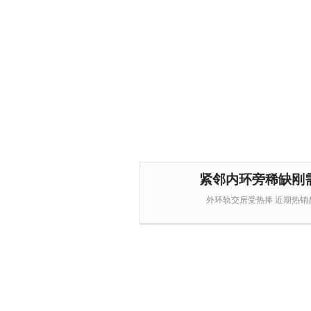
紧邻内环旁稀缺刚
外环轨交房受热捧 近期热销盘