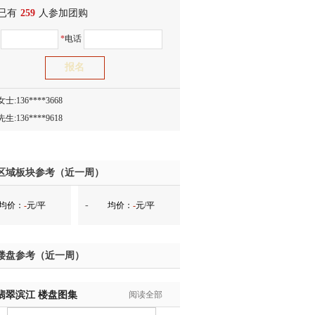
已有
士:186****7681
259
人参加团购
生:159****3332
名
*
电话
生:134****5158
生:159****7226
生:138****8967
士:136****3668
生:136****9618
士:135****3735
士:138****0324
生:139****9780
区域板块参考（近一周）
士:158****2390
-
均价：
-
元/平
均价：
-
元/平
士:138****2322
士:183****9105
生:139****8548
楼盘参考（近一周）
姐:139****6438
生:139****7316
翡翠滨江
生:137****6367
楼盘图集
阅读全部
生:138****7263