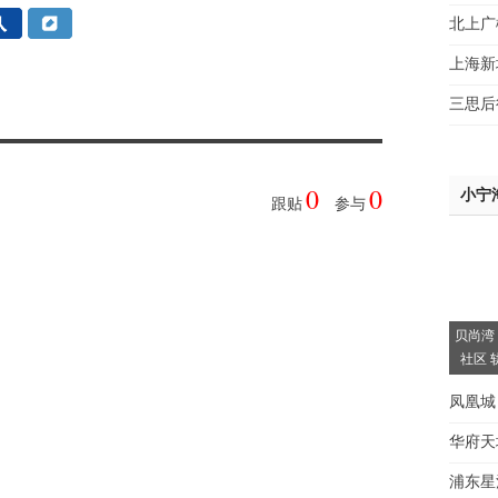
北上广
上海新
三思后
0
0
小宁
跟贴
参与
贝尚湾
社区 
凤凰城
华府天
浦东星