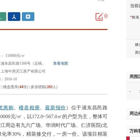
当前
蒋女
陈先
0
*
姓
杨先
章先
周先
林女
郑先
 110000元/㎡
谢女
浦东昌邑路1500号（近桃..
查看地图
魏女
：上海中房滨江房产有限公司
吴先
周围
2016-10
韩女
情
|
楼盘图库(
44
张)
|
参加团购(
263
人)
-
蔡女
魏女
赵先
优惠购
、
楼盘相册
、
最新报价
）位于浦东昌邑路
周边
吴小
000元/㎡，以172.0~567.0㎡的户型为主，整体可
钱先
江周边有九六广场、华润时代广场、仁济医院(北
万科
姚先
，绿化率30%，精装修交付，一房一价。该项目精装
黄先