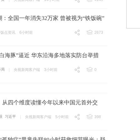
跟贴
4149
：全国一年消失32万家 曾被视为“铁饭碗”
饭点资讯
6小时前
2673
跟贴
2673
白海豚”逼近 华东沿海多地落实防台举措
事局
|
央视新闻客户端
3小时前
0
跟贴
0
丨从四个维度读懂今年以来中国元首外交
眼
习近平
|
央视新闻客户端
5小时前
398
跟贴
398
“孤独症”男童失联80小时获救细节曝光：疑