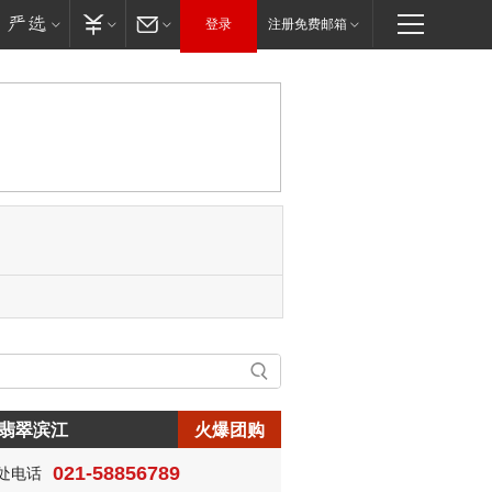
登录
注册免费邮箱
翡翠滨江
火爆团购
生:150****0731
021-58856789
处电话
生:138****8083