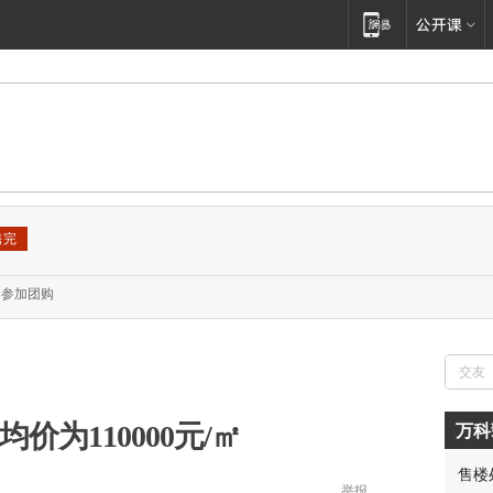
售完
参加团购
价为110000元/㎡
万科
胡先
售楼
邓先
举报