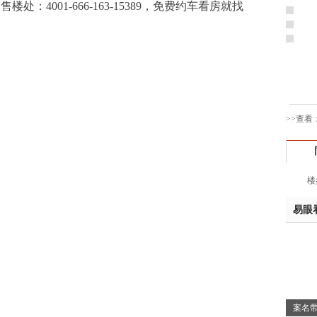
4001-666-163-15389，免费约车看房就找
于女
黄先
胡先
邓先
蒋女
陈先
>>查看
杨先
章先
周先
林女
楼
郑先
谢女
易眼
魏女
吴先
韩女
蔡女
魏女
案名带
赵先