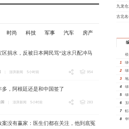
间大
九龙仓
房看
古北名
驾
时尚
科技
军事
汽车
房产
灾区捐水，反被日本网民骂“这水只配冲马
楼
1
绿
2
绿
国
|
澎湃新闻
5小时前
954
跟贴
954
3
地
4
绿
年多，阿根廷还是和中国签了
5
绿
美国
|
澎湃新闻
5小时前
283
6
玉
跟贴
283
7
虹
8
华
故案没有赢家：医生们都在关注，他到底冤