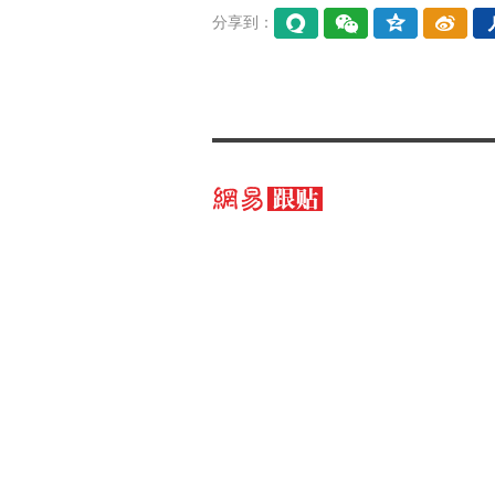
分享到：
易信
微信
QQ空
微博
间