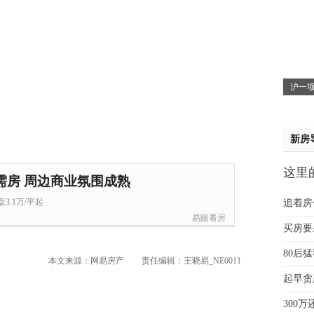
吴小
钱先
姚先
黄先
于女
沪一项
黄先
新房
这里
需房 周边商业氛围成熟
贵
3.1万/平起
追着房
易眼看房
买房要
80后
本文来源：网易房产
责任编辑：王晓易_NE0011
起早贪
300