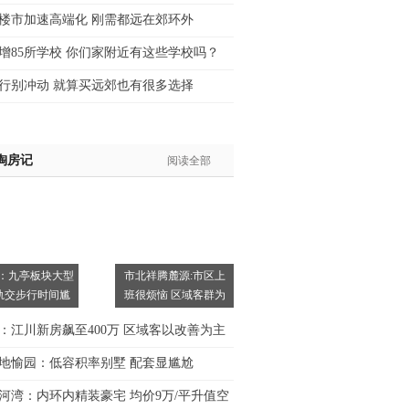
楼市加速高端化 刚需都远在郊环外
增85所学校 你们家附近有这些学校吗？
行别冲动 就算买远郊也有很多选择
淘房记
阅读全部
：九亭板块大型
市北祥腾麓源:市区上
轨交步行时间尴
班很烦恼 区域客群为
主
：江川新房飙至400万 区域客以改善为主
地愉园：低容积率别墅 配套显尴尬
河湾：内环内精装豪宅 均价9万/平升值空