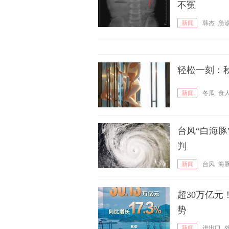
不冤
新闻
韩杰
急
轻松一刻：
新闻
冬瓜
食
台风“白海豚
判
新闻
台风
海
超30万亿
势
新闻
进出口