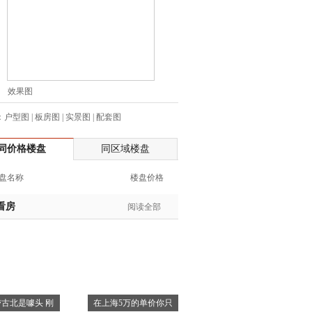
士:182****8478
生:136****3612
生:150****0731
生:138****8083
士:186****7681
效果图
生:159****3332
：
户型图
|
板房图
|
实景图
|
配套图
生:134****5158
生:159****7226
同价格楼盘
同区域楼盘
生:138****8967
士:136****3668
盘名称
楼盘价格
生:136****9618
士:135****3735
看房
阅读全部
士:138****0324
生:139****9780
士:158****2390
士:138****2322
士:183****9105
古北是噱头 刚
在上海5万的单价你只
生:139****8548