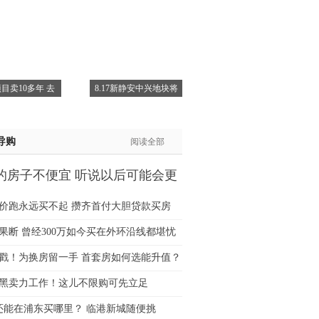
姐:139****6438
生:139****7316
生:137****6367
生:138****7263
士:182****8478
目卖10多年 去
8.17新静安中兴地块将
生:136****3612
导购
阅读全部
的房子不便宜 听说以后可能会更
价跑永远买不起 攒齐首付大胆贷款买房
果断 曾经300万如今买在外环沿线都堪忧
猛戳！为换房留一手 首套房如何选能升值？
黑卖力工作！这儿不限购可先立足
万还能在浦东买哪里？ 临港新城随便挑