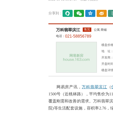
分享到：
易信
微信
QQ空
微博
间
万科翡翠滨江
售完
公寓 商铺
021-58856789
电话：
楼盘价格：
地 址：
开发商
开盘时间：
楼盘详
网易房产讯，
万科翡翠滨江
（
1500号（近桃林路），平均售价为110
覆盖刚需和改善的需求。万科翡翠滨
院)等生活配套设施，容积率2.76