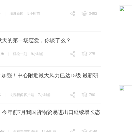
诊
|
澎湃新闻
5小时前
3492
跟贴
3492
秋天的第一场恋爱，你谈了么？
人鱼
|
轻松一刻
9小时前
275
跟贴
275
”加强！中心附近最大风力已达15级 最新研
豚
|
央视新闻客户端
7小时前
790
跟贴
790
元！今年前7月我国货物贸易进出口延续增长态
外贸
|
央视新闻客户端
14小时前
4149