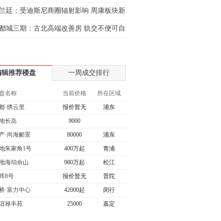
兰廷：受迪斯尼商圈辐射影响 周康板块新
都城三期：古北高端改善房 轨交不便可自
编辑推荐楼盘
一周成交排行
盘名称
当前价格
所在区域
都·绣云里
报价暂无
浦东
地长岛
9000
产·尚海郦景
80000
浦东
地朱家角1号
400万起
青浦
地海珀佘山
980万起
松江
晖8号
报价暂无
普陀
桥·富力中心
42000起
闵行
谊禄丰苑
25000
嘉定