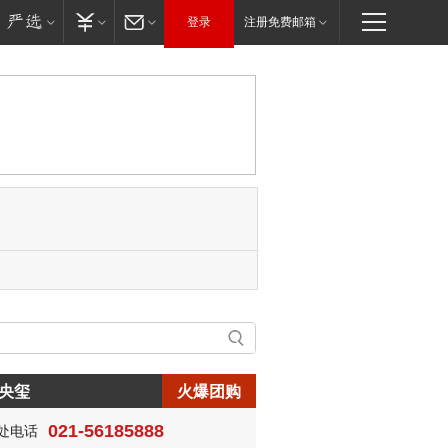
登录
注册免费邮箱
生:150****0731
央玺
火爆团购
生:138****8083
士:186****7681
021-56185888
处电话
生:159****3332