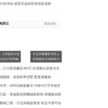
行别冲动 就算买远郊也有很多选择
淘房记
阅读全部
：九亭板块大型
市北祥腾麓源:市区上
轨交步行时间尴
班很烦恼 区域客群为
主
：江川新房飙至400万 区域客以改善为主
地愉园：低容积率别墅 配套显尴尬
河湾：内环内精装豪宅 均价9万/平升值空
兰廷：受迪斯尼商圈辐射影响 周康板块新
都城三期：古北高端改善房 轨交不便可自