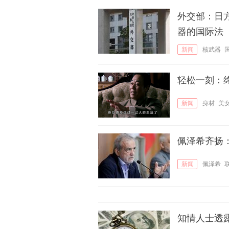
外交部：日
器的国际法
新闻
核武器
轻松一刻：
新闻
身材
美
佩泽希齐扬
新闻
佩泽希
知情人士透