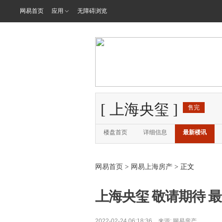
网易首页
应用
无障碍浏览
[
上海央玺
]
售完
楼盘首页
详细信息
最新楼讯
网易首页
>
网易上海房产
> 正文
上海央玺 敬请期待 最
2022-02-24 06:18:36 来源:
网易房产