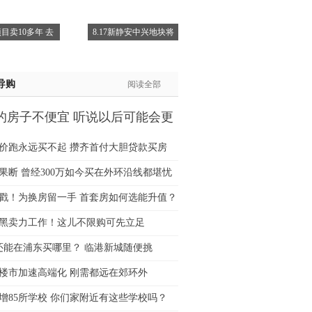
生:137****6367
目卖10多年 去
8.17新静安中兴地块将
生:138****7263
士:182****8478
生:136****3612
导购
阅读全部
的房子不便宜 听说以后可能会更
价跑永远买不起 攒齐首付大胆贷款买房
果断 曾经300万如今买在外环沿线都堪忧
猛戳！为换房留一手 首套房如何选能升值？
黑卖力工作！这儿不限购可先立足
万还能在浦东买哪里？ 临港新城随便挑
楼市加速高端化 刚需都远在郊环外
增85所学校 你们家附近有这些学校吗？