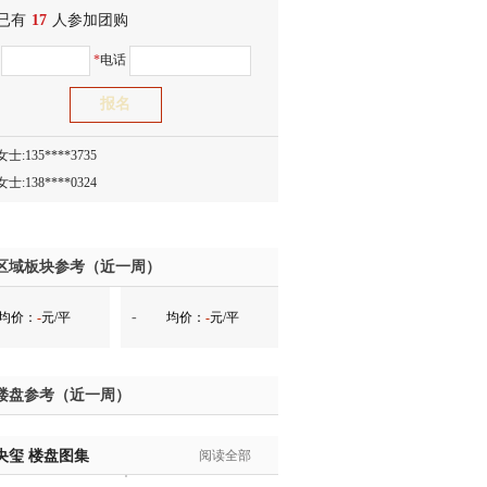
已有
生:134****5158
17
人参加团购
生:159****7226
名
*
电话
生:138****8967
士:136****3668
生:136****9618
士:135****3735
士:138****0324
生:139****9780
士:158****2390
士:138****2322
区域板块参考（近一周）
士:183****9105
-
均价：
-
元/平
均价：
-
元/平
生:139****8548
姐:139****6438
生:139****7316
楼盘参考（近一周）
生:137****6367
生:138****7263
央玺
士:182****8478
楼盘图集
阅读全部
生:136****3612