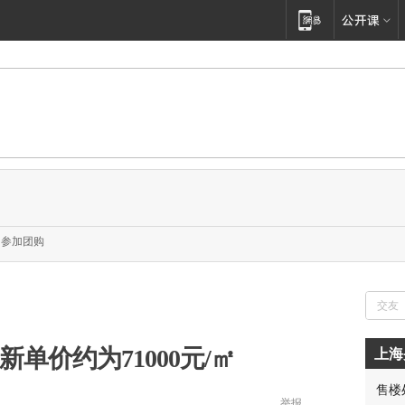
参加团购
胡先
新单价约为71000元/㎡
上海
邓先
蒋女
售楼
陈先
举报