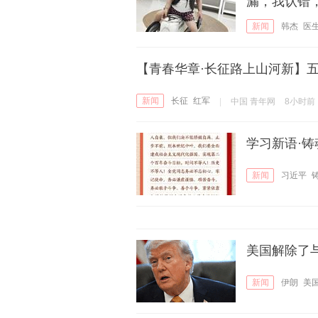
漏，我认错
新闻
韩杰
医
【青春华章·长征路上山河新】五
新闻
长征
红军
|
中国 青年网
8小时前
学习新语·
新闻
习近平
美国解除了
新闻
伊朗
美