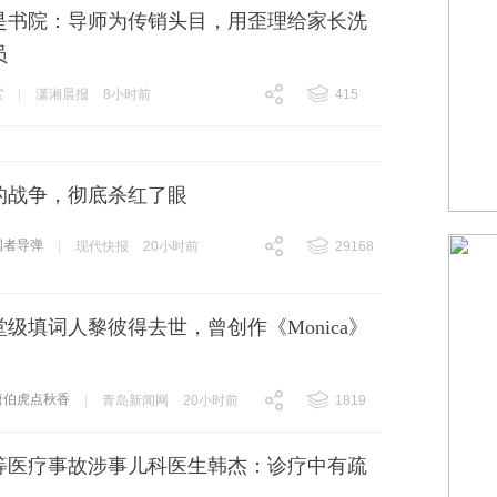
是书院：导师为传销头目，用歪理给家长洗
员
堂
|
潇湘晨报
8小时前
415
跟贴
415
的战争，彻底杀红了眼
国者导弹
|
现代快报
20小时前
29168
跟贴
29168
堂级填词人黎彼得去世，曾创作《Monica》
唐伯虎点秋香
|
青岛新闻网
20小时前
1819
跟贴
1819
等医疗事故涉事儿科医生韩杰：诊疗中有疏