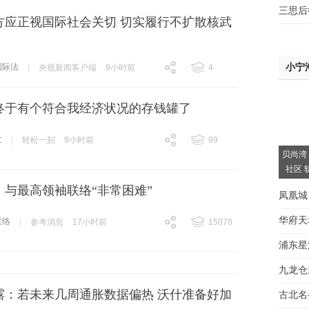
三思后
方应正视国际社会关切 切实履行不扩散核武
小宁
国际法
|
央视新闻客户端
9小时前
4
跟贴
4
终于有个符合我经济状况的存钱罐了
女
|
轻松一刻
9小时前
99
贝尚湾
跟贴
99
社区 
：与最高领袖联络“非常困难”
凤凰城
华府天
联络
|
参考消息
17小时前
15078
跟贴
15078
浦东星
间大
九龙仓
露：若未来几周通胀数据偏热 沃什准备好加
房看
古北名