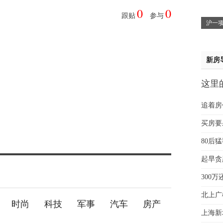
0
0
姚先
跟贴
参与
沪一项
黄先
于女
黄先
新房
这里
贵
追着房
买房要
80后
起早贪
300
北上广
时尚
科技
军事
汽车
房产
上海新