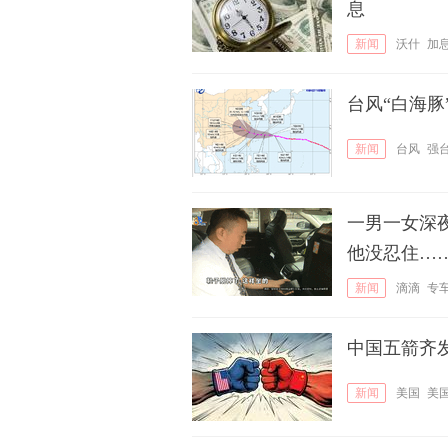
息
新闻
沃什
加
台风“白海
新闻
台风
强
一男一女深
他没忍住…
新闻
滴滴
专
中国五箭齐
新闻
美国
美