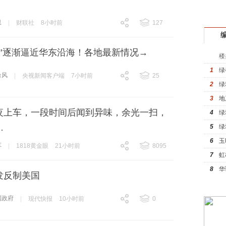
驾
息
|
财联社
8小时前
127
跟贴
127
豚”逐渐逼近华东沿海！各地最新情况→
楼
1
绿
台风
|
央视新闻客户端
7小时前
25
2
绿
跟贴
25
3
地
夜上车，一段时间后闻到异味，余光一扫，
4
绿
…
5
绿
6
玉
车
|
1818黄金眼
21小时前
8095
7
虹
跟贴
8095
8
华
发反制美国
国政府
|
现代快报
10小时前
0
跟贴
0