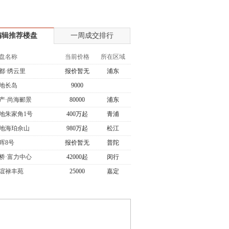
编辑推荐楼盘
一周成交排行
盘名称
当前价格
所在区域
都·绣云里
报价暂无
浦东
地长岛
9000
产·尚海郦景
80000
浦东
地朱家角1号
400万起
青浦
地海珀佘山
980万起
松江
晖8号
报价暂无
普陀
桥·富力中心
42000起
闵行
谊禄丰苑
25000
嘉定