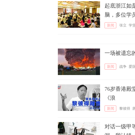
起底浙江如
脑，多位学
新闻
张立
学
一场被遗忘
新闻
战争
爱
76岁香港殿
《浪
新闻
黎彼得
对话一级甲