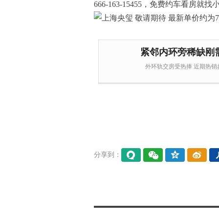
666-163-15455，免费约车看房就找小易4
紧邻内环旁稀缺刚
外环轨交房受热捧 近期热销盘
分享到：
易信
微信
QQ空
微博
间