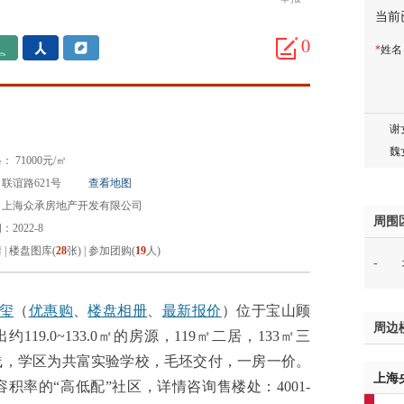
当前
杨先
章先
0
*
姓
周先
林女
郑先
谢女
魏女
 71000元/㎡
吴先
联谊路621号
查看地图
韩女
：上海众承房地产开发有限公司
蔡女
周围
2022-8
魏女
情
|
楼盘图库(
28
张)
|
参加团购(
19
人)
-
赵先
吴小
钱先
玺
（
优惠购
、
楼盘相册
、
最新报价
）位于宝山顾
周边
姚先
119.0~133.0㎡的房源，119㎡二居，133㎡三
黄先
线，学区为共富实验学校，毛坯交付，一房一价。
上海
于女
率的“高低配”社区，详情咨询售楼处：4001-
黄先