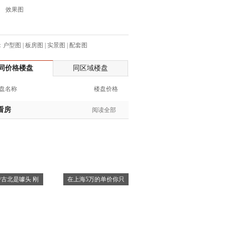
效果图
生:150****0731
生:138****8083
士:186****7681
：
户型图
|
板房图
|
实景图
|
配套图
生:159****3332
生:134****5158
同价格楼盘
同区域楼盘
生:159****7226
生:138****8967
盘名称
楼盘价格
士:136****3668
看房
阅读全部
生:136****9618
士:135****3735
士:138****0324
生:139****9780
士:158****2390
士:138****2322
古北是噱头 刚
在上海5万的单价你只
士:183****9105
生:139****8548
姐:139****6438
生:139****7316