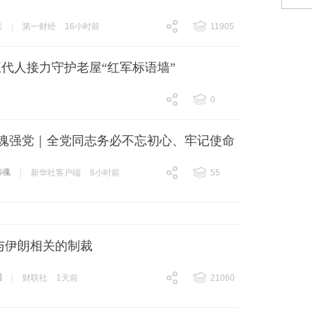
，
生
|
第一财经
16小时前
11905
跟贴
11905
代人接力守护老屋“红军标语墙”
0
跟贴
0
铸魂强党｜全党同志务必不忘初心、牢记使命
铸魂
|
新华社客户端
8小时前
55
跟贴
55
与伊朗相关的制裁
国
|
财联社
1天前
21060
跟贴
21060