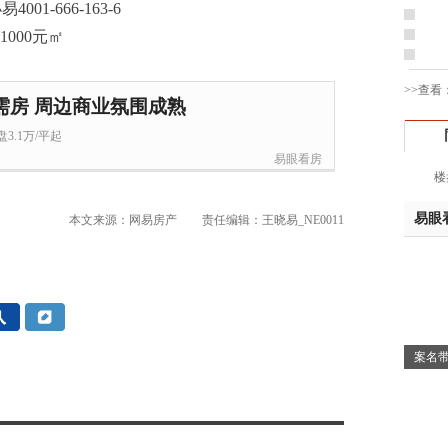
001-666-163-6
胡先
邓先
蒋女
>>查看
陈先
需房 周边商业氛围成熟
杨先
3.1万/平起
章先
易眼看房
周先
楼
林女
易眼
郑先
本文来源：网易房产
责任编辑：王晓易_NE0011
谢女
魏女
吴先
韩女
蔡女
案名带
魏女
赵先
吴小
钱先