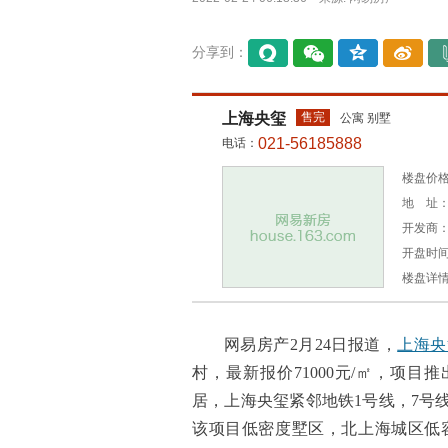
分享到：
易信
微信
QQ空
微博
间
上海央玺
售完
公寓 别墅
021-56185888
电话：
楼盘价格：
地 址：
开发商
开盘时间：
楼盘详
网易房产2月24日报道，
上海央
村，最新报价71000元/㎡，项目推出约
居，上海央玺紧邻地铁1号线，7号
该项目低密度墅区，北上海城区低容积