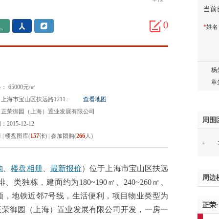
当前
胡先
0
*
姓
邓先
蒋女
陈先
杨先
章先
 65000元/㎡
周先
上海市宝山区扶远路1211..
查看地图
林女
：正荣御园（上海）置业发展有限公司
郑先
周围
2015-12-12
谢女
情
|
楼盘图库(
157
张)
|
参加团购(
266
人)
-
魏女
吴先
韩女
购
、
楼盘相册
、
最新报价
）位于上海市宝山区扶远
周边
蔡女
类独栋，建面约为180~190㎡、240~260㎡、
魏女
国领，地铁近邻7号线，生活便利，项目物业类型为
正荣
赵先
正荣御园（上海）置业发展有限公司开发，一房一
吴小