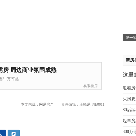
蔡女
魏女
赵先
吴小
钱先
沪一项
姚先
黄先
于女
新房
黄先
需房 周边商业氛围成熟
这里
3.1万/平起
贵
易眼看房
追着房
买房要
本文来源：网易房产
责任编辑：王晓易_NE0011
80后
起早贪
300