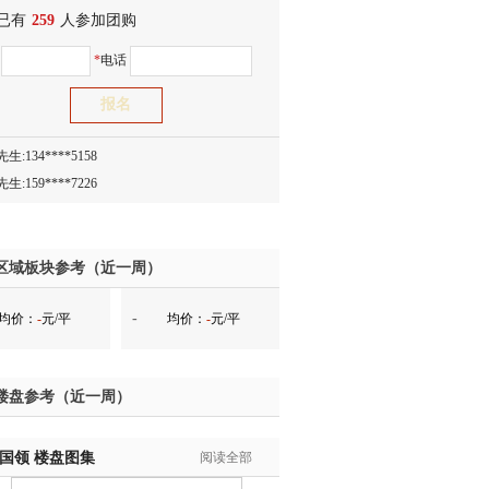
已有
259
人参加团购
生:150****0731
名
*
电话
生:138****8083
士:186****7681
生:159****3332
生:134****5158
生:159****7226
生:138****8967
士:136****3668
生:136****9618
区域板块参考（近一周）
士:135****3735
-
均价：
-
元/平
均价：
-
元/平
士:138****0324
生:139****9780
士:158****2390
楼盘参考（近一周）
士:138****2322
士:183****9105
·国领
生:139****8548
楼盘图集
阅读全部
姐:139****6438