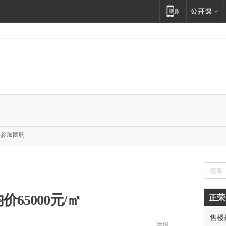
参加团购
价65000元/㎡
正荣
售楼
举报