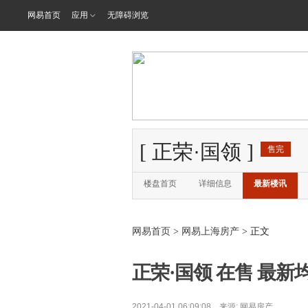
网易首页
应用
无障碍浏览
[
正荣·国领
]
售完
楼盘首页
详细信息
最新楼讯
网易首页
>
网易上海房产
> 正文
正荣·国领 在售 最新均
2021-04-01 06:09:08 来源:
网易房产