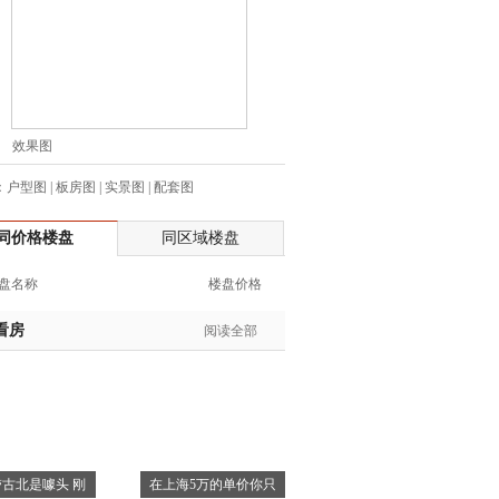
生:139****7316
生:137****6367
生:138****7263
士:182****8478
生:136****3612
效果图
生:150****0731
：
户型图
|
板房图
|
实景图
|
配套图
生:138****8083
士:186****7681
同价格楼盘
同区域楼盘
生:159****3332
生:134****5158
盘名称
楼盘价格
生:159****7226
生:138****8967
看房
阅读全部
士:136****3668
生:136****9618
士:135****3735
士:138****0324
生:139****9780
古北是噱头 刚
在上海5万的单价你只
士:158****2390