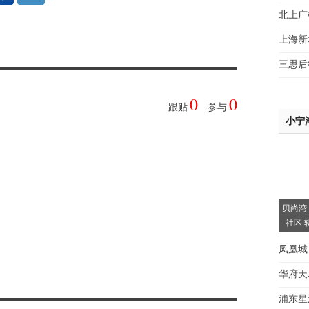
北上广
上海新
三思后
0
0
跟贴
参与
小宁
贝尚湾
社区 
凤凰城
华府天
浦东星