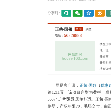
分享到：
易信
微信
QQ空
微博
间
正荣·国领
售完
别墅
56828888
电话：
楼盘价格：
地 址：
开发商
开盘时间：
楼盘详
网易房产讯，
正荣·国领
（
优惠
路1211弄，该项目户型为叠拼、联排、
360㎡,户型通透居住舒适。正荣·
别墅，产权年限70，毛坯交付，由