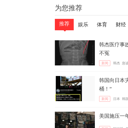
为您推荐
推荐
娱乐
体育
财经
韩杰医疗事
不冤
新闻
韩杰
急
韩国向日本
桶！”
新闻
日本
韩
美国施压一