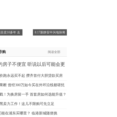
士:138****2322
士:183****9105
生:139****8548
姐:139****6438
生:139****7316
目卖10多年 去
8.17新静安中兴地块将
生:137****6367
生:138****7263
士:182****8478
导购
阅读全部
生:136****3612
的房子不便宜 听说以后可能会更
价跑永远买不起 攒齐首付大胆贷款买房
果断 曾经300万如今买在外环沿线都堪忧
猛戳！为换房留一手 首套房如何选能升值？
黑卖力工作！这儿不限购可先立足
万还能在浦东买哪里？ 临港新城随便挑