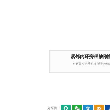
紧邻内环旁稀缺刚
外环轨交房受热捧 近期热销盘
分享到：