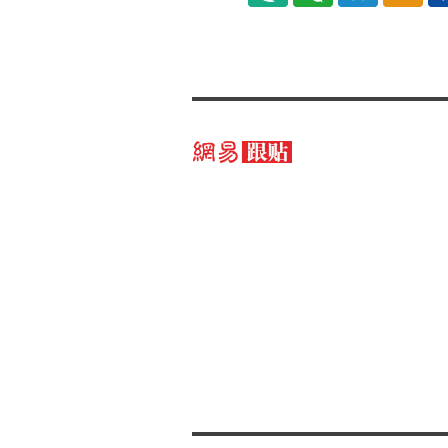
易信
微信
QQ空
微博
间