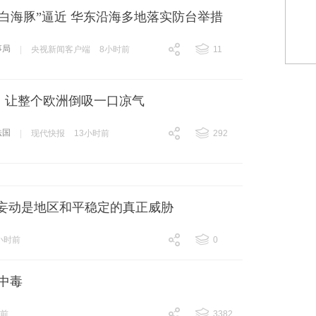
白海豚”逼近 华东沿海多地落实防台举措
事局
|
央视新闻客户端
8小时前
11
跟贴
11
，让整个欧洲倒吸一口凉气
法国
|
现代快报
13小时前
292
跟贴
292
”妄动是地区和平稳定的真正威胁
小时前
0
跟贴
0
中毒
时前
3382