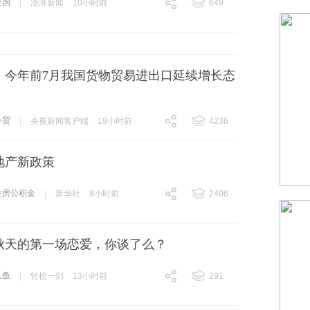
美国
|
澎湃新闻
10小时前
649
跟贴
649
元！今年前7月我国货物贸易进出口延续增长态
外贸
|
央视新闻客户端
19小时前
4236
跟贴
4236
地产新政策
住房公积金
|
新华社
8小时前
2406
跟贴
2406
秋天的第一场恋爱，你谈了么？
人鱼
|
轻松一刻
13小时前
291
跟贴
291