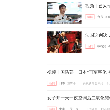
视频丨台风“
新闻
台风
海
法国这判决
新闻
极右翼
视频丨国防部：日本“再军事化
新闻
日本
国防部
|
央视新闻客户端
8
女子开一天一夜空调后二氧化碳
新闻
中毒
一天一夜
|
上游新闻
19小