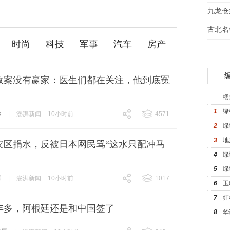
间大
九龙仓
房看
古北名
时尚
科技
军事
汽车
房产
驾
故案没有赢家：医生们都在关注，他到底冤
楼
1
绿
诊
|
澎湃新闻
10小时前
4571
跟贴
4571
2
绿
3
地
灾区捐水，反被日本网民骂“这水只配冲马
4
绿
5
绿
国
|
澎湃新闻
10小时前
1017
6
玉
跟贴
1017
7
虹
年多，阿根廷还是和中国签了
8
华