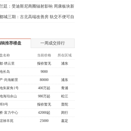
兰廷：受迪斯尼商圈辐射影响 周康板块新
都城三期：古北高端改善房 轨交不便可自
编辑推荐楼盘
一周成交排行
盘名称
当前价格
所在区域
都·绣云里
报价暂无
浦东
地长岛
9000
产·尚海郦景
80000
浦东
地朱家角1号
400万起
青浦
地海珀佘山
980万起
松江
晖8号
报价暂无
普陀
桥·富力中心
42000起
闵行
谊禄丰苑
25000
嘉定