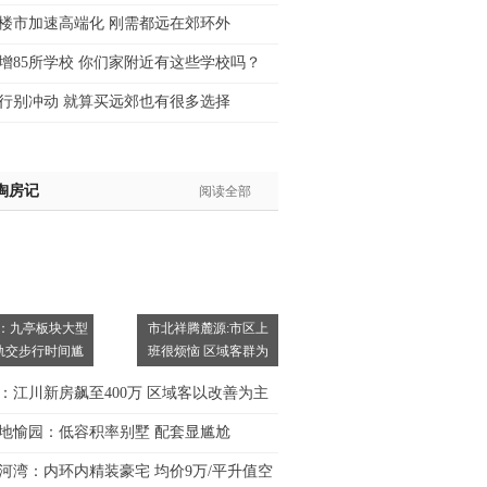
楼市加速高端化 刚需都远在郊环外
增85所学校 你们家附近有这些学校吗？
行别冲动 就算买远郊也有很多选择
淘房记
阅读全部
：九亭板块大型
市北祥腾麓源:市区上
轨交步行时间尴
班很烦恼 区域客群为
主
：江川新房飙至400万 区域客以改善为主
地愉园：低容积率别墅 配套显尴尬
河湾：内环内精装豪宅 均价9万/平升值空