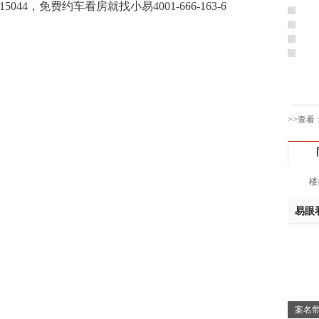
15044，免费约车看房就找小易4001-666-163-6
钱先
姚先
黄先
于女
黄先
胡先
>>查看
邓先
蒋女
陈先
杨先
楼
章先
周先
易眼
林女
郑先
谢女
魏女
吴先
案名带
韩女