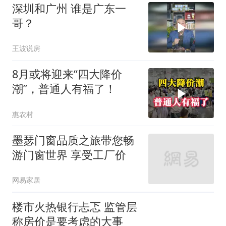
深圳和广州 谁是广东一
哥？
王波说房
8月或将迎来“四大降价
潮”，普通人有福了！
惠农村
墨瑟门窗品质之旅带您畅
游门窗世界 享受工厂价
网易家居
楼市火热银行忐忑 监管层
称房价是要考虑的大事