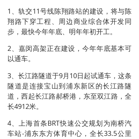
胡彦斌韩磊 谁帮谁
1、轨交11号线陈翔路站的建设，将与陈
胡彦斌获《歌手2026》歌王
翔路下穿工程、周边商业综合体开发同
秋天的第一杯奶茶到底有多火
步，最快今年年底、明年年初开工。
38岁演员求职万岁山NPC成功
我国外贸延续良好增长态势
2、嘉闵高架正在建设，今年年底基本可
以通车。
胜宏科技：股票交易异常波动
夯实基础开新局
3、长江路隧道于9月10日起试通车，这条
隧道是连接宝山到浦东新区的长江路隧
道，西起长江路郝桥港，东至双江路，全
长4912米。
4、上海首条BRT快速公交规划为南桥汽
车站-浦东东方体育中心，全长33.5公里