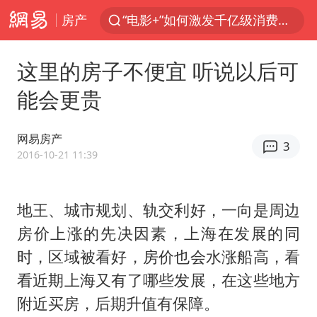
房产
“电影+”如何激发千亿级消费新活力？
泉州市委书记张毅恭被查
这里的房子不便宜 听说以后可
台风白海豚已进入24小时警戒线
能会更贵
全球首个长时储能一体化产业园量产
台风白海豚或吞并鲸鱼 登陆地点更新
网易房产
3
四川宜宾市高县4.9级地震致1人死亡
2016-10-21 11:39
名创优品回应女子吐槽内裤质量差
地王、城市规划、轨交利好，一向是周边
中巨芯：上半年归母净利润1405.77万元
房价上涨的先决因素，上海在发展的同
中国女篮70-67险胜尼日利亚女篮
时，区域被看好，房价也会水涨船高，看
U17国足点球大战淘汰河床晋级决赛
看近期上海又有了哪些发展，在这些地方
国防部：坚决反制任何闹海挑衅图谋
附近买房，后期升值有保障。