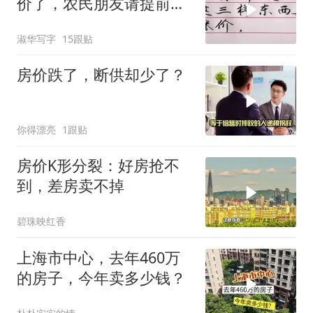
价了，农民朋友请提前准
备！
淑华写字
15跟贴
房价跌了，断供却少了？
你得漂亮
1跟贴
房价K形分裂：好房抢不
到，差房卖不掉
碧珠映红香
上海市中心，去年460万
的房子，今年卖多少钱？