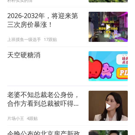
朴朴实实的情
2026-2032年，将迎来第
三次房价暴涨！
上班摸鱼一级选手
17跟贴
天空硬糖消
老婆不知总裁老公身份，
合作方看到总裁被吓得直
接投资一个小目标
片场小王
4跟贴
今晚公布的北京房产新政