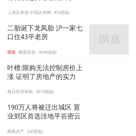
上海证券报·中国证券网
454跟贴
二胎诞下龙凤胎 沪一家七
口住43平老房
图集
网易原创
4046跟贴
叶檀:限购无法控制房价上
涨 证明了房地产的实力
每日经济新闻
3016跟贴
190万人将被迁出城区 置
业郊区首选洼地平谷密云
网易房产
245跟贴