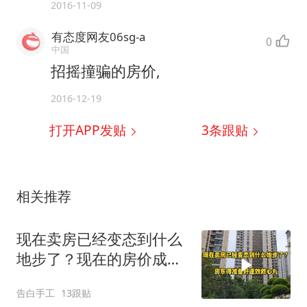
2016-11-09
有态度网友06sg-a
0
中国
招摇撞骗的房价,
2016-12-19
打开APP发贴
3
条跟贴
相关推荐
现在卖房已经变态到什么
地步了？现在的房价成笑
话了
告白手工
13跟贴