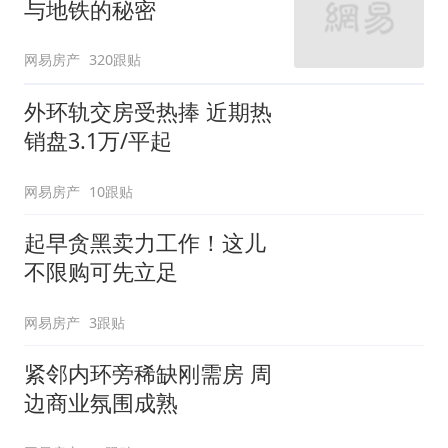
与地铁的秘密
网易房产
320跟贴
外环轨交房受热捧 近期热
销盘3.1万/平起
网易房产
10跟贴
起早贪黑卖力工作！这儿
不限购可先立足
网易房产
3跟贴
紧邻内环旁稀缺刚需房 周
边商业氛围成熟