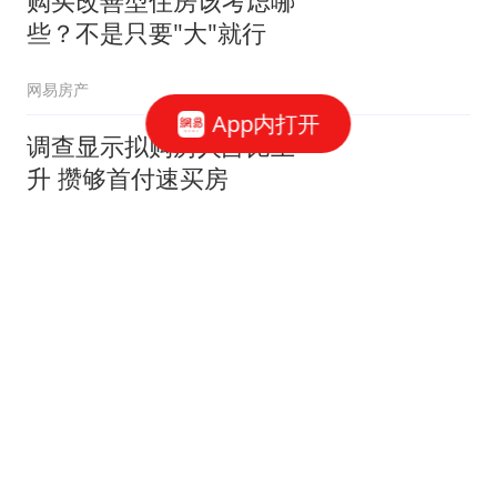
购买改善型住房该考虑哪
些？不是只要"大"就行
网易房产
App内打开
调查显示拟购房人占比上
升 攒够首付速买房
网易房产
万科翡翠公园火到半夜开
盘！看实图真的值得这
般？
网易房产
开征遗产税？ 深圳官方辟
谣：网络传言不靠谱