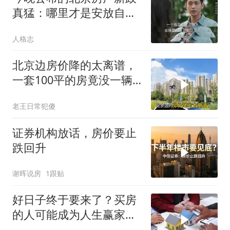
真猛：哪里才是安放自己
的终极之地？
人格志
北京边房价降的太离谱，
一套100平的房竟没一辆
车贵，咋回事
老王日常犯傻
证券机构放话，房价要止
跌回升
谢晖说房
1跟贴
好日子终于要来了？买房
的人可能成为人生赢家，
唱衰的人会哭吗