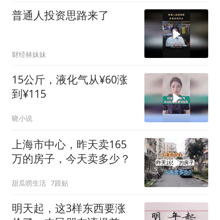
普通人投资思路来了
财经林妹妹
15公斤，液化气从¥60涨
到¥115
晓小说
上海市中心，昨天卖165
万的房子，今天卖多少？
甜瓜唠生活
7跟贴
明天起，这3样东西要涨