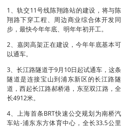
“不建议大家买深色蛋糕”
1、轨交11号线陈翔路站的建设，将与陈
985博士后被曝在妻子孕期出轨后续
翔路下穿工程、周边商业综合体开发同
如何把百年大党建设得更加坚强有力？
步，最快今年年底、明年年初开工。
2、嘉闵高架正在建设，今年年底基本可
以通车。
3、长江路隧道于9月10日起试通车，这条
隧道是连接宝山到浦东新区的长江路隧
道，西起长江路郝桥港，东至双江路，全
长4912米。
4、上海首条BRT快速公交规划为南桥汽
车站-浦东东方体育中心，全长33.5公里