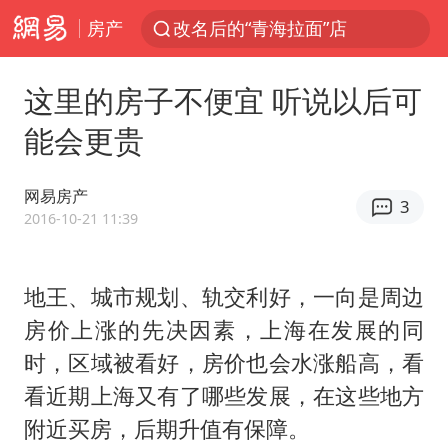
房产
改名后的“青海拉面”店
泰国校园枪击案死亡人数升至7人
这里的房子不便宜 听说以后可
火把节震撼瞬间
能会更贵
公司“上四休三”但要降薪1000元
泰高官回应中国人在泰遭歧视：全面调查
网易房产
3
女子开一天一夜空调后二氧化碳中毒
2016-10-21 11:39
四川宜宾市高县发生4.9级地震
地王、城市规划、轨交利好，一向是周边
“空调24小时开着更省电”不实
房价上涨的先决因素，上海在发展的同
粉笔教育发布“自曝式”公开信
时，区域被看好，房价也会水涨船高，看
OpenAI为免费用户升级GPT-5.6 Luna
看近期上海又有了哪些发展，在这些地方
“中国蔬菜之乡”最高温达41.8℃
附近买房，后期升值有保障。