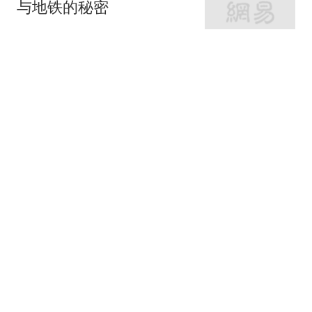
与地铁的秘密
网易房产
320跟贴
外环轨交房受热捧 近期热
销盘3.1万/平起
网易房产
10跟贴
起早贪黑卖力工作！这儿
不限购可先立足
网易房产
3跟贴
紧邻内环旁稀缺刚需房 周
边商业氛围成熟