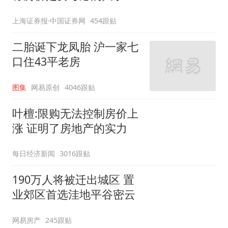
上海证券报·中国证券网
454跟贴
二胎诞下龙凤胎 沪一家七
口住43平老房
图集
网易原创
4046跟贴
叶檀:限购无法控制房价上
涨 证明了房地产的实力
每日经济新闻
3016跟贴
190万人将被迁出城区 置
业郊区首选洼地平谷密云
网易房产
245跟贴