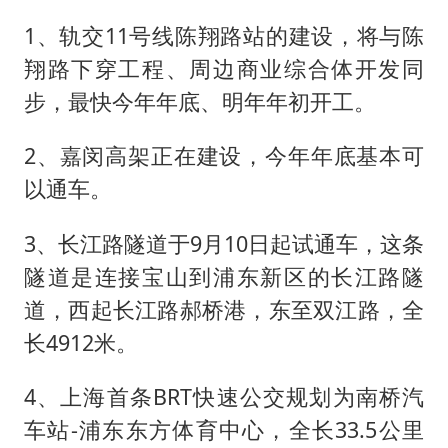
新疆一婚礼线上邀请引热议
1、轨交11号线陈翔路站的建设，将与陈
《龙餐馆》 冲奖
翔路下穿工程、周边商业综合体开发同
存款市场为何两极分化
步，最快今年年底、明年年初开工。
云南一男子胃中取出180颗铁钉
以军士兵把枪口对准中国记者
2、嘉闵高架正在建设，今年年底基本可
以通车。
奋力开创中国式现代化建设新局面
3、长江路隧道于9月10日起试通车，这条
隧道是连接宝山到浦东新区的长江路隧
道，西起长江路郝桥港，东至双江路，全
长4912米。
4、上海首条BRT快速公交规划为南桥汽
车站-浦东东方体育中心，全长33.5公里