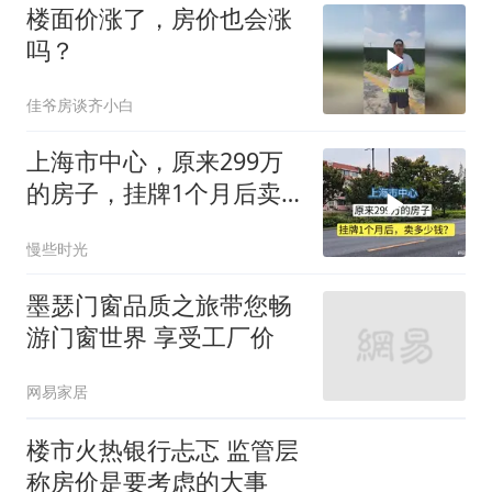
楼面价涨了，房价也会涨
吗？
佳爷房谈齐小白
上海市中心，原来299万
的房子，挂牌1个月后卖
多少钱？
慢些时光
墨瑟门窗品质之旅带您畅
游门窗世界 享受工厂价
网易家居
楼市火热银行忐忑 监管层
称房价是要考虑的大事