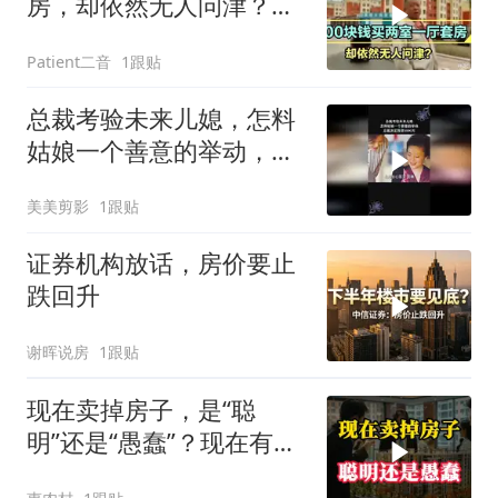
房，却依然无人问津？听
听大哥怎么说的
Patient二音
1跟贴
总裁考验未来儿媳，怎料
姑娘一个善意的举动，总
裁决定投资5000万
美美剪影
1跟贴
证券机构放话，房价要止
跌回升
谢晖说房
1跟贴
现在卖掉房子，是“聪
明”还是“愚蠢”？现在有了
答案