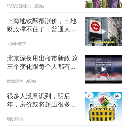
职场资深秘书
2跟贴
上海地铁酝酿涨价，土地
财政撑不住了，普通人出
行账本怎么算？
人间闲散客
北京深夜甩出楼市新政 这
三个变化跟每个人都有关
系
螳螂观察
3跟贴
很多人没意识到，明后
年，房价或将超出很多人
的想象
细说职场