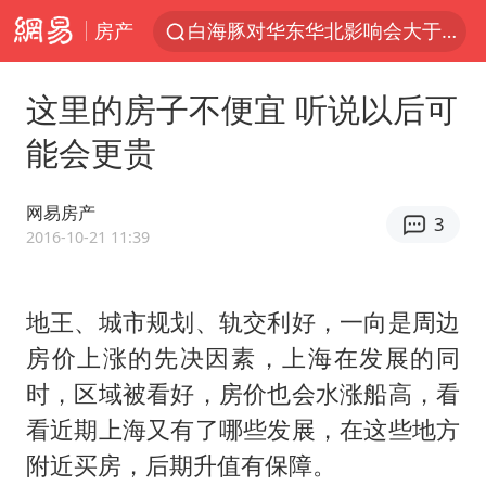
房产
白海豚对华东华北影响会大于巴威
于东来回应胖东来近25年老店年底关闭
这里的房子不便宜 听说以后可
《披荆斩棘2026》阵容官宣
能会更贵
全球最大级别运输船通过长江大桥
独闯南太行的失联女生最后轨迹已确认
网易房产
3
上海全力守护市民“菜篮子”
2016-10-21 11:39
国足U17与阿森纳决赛取消 并列冠军
地王、城市规划、轨交利好，一向是周边
白海豚北上或致京津冀暴雨
房价上涨的先决因素，上海在发展的同
构建更高水平的全民健身公共服务体系
时，区域被看好，房价也会水涨船高，看
上门女婿出轨女邻居多年被判重婚罪
看近期上海又有了哪些发展，在这些地方
香港刷新1884年以来最高气温纪录
附近买房，后期升值有保障。