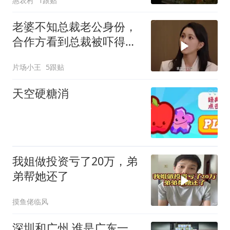
惠农村
1跟贴
老婆不知总裁老公身份，
合作方看到总裁被吓得直
接投资一个小目标
片场小王
5跟贴
天空硬糖消
我姐做投资亏了20万，弟
弟帮她还了
摸鱼佬临风
深圳和广州 谁是广东一