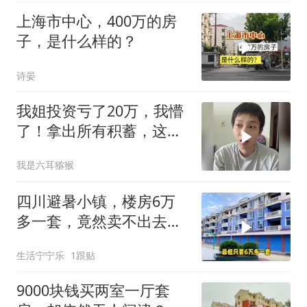
上海市中心，400万的房
子，是什么样的？
诗晏
我姐投资亏了20万，我懵
了！拿出所有积蓄，这是
我最后一次帮她
我是六耳猕猴
四川避暑小镇，楼房6万
多一套，竟然卖不出去，
整栋楼空无一人！
生活宁宁乐
1跟贴
9000块钱买两室一厅套