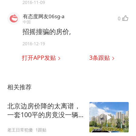
2016-11-09
有态度网友06sg-a
0
中国
招摇撞骗的房价,
2016-12-19
打开APP发贴
3
条跟贴
相关推荐
北京边房价降的太离谱，
一套100平的房竟没一辆
车贵，咋回事
老王日常犯傻
1跟贴