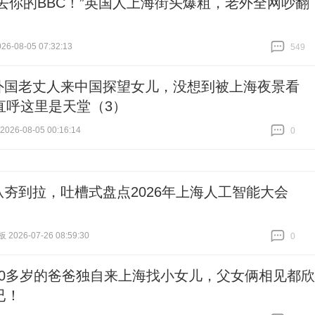
“去你的BBC！”英国人上海街头爆粗，老外全网吵翻
6-08-05 07:32:13
549
跟贴
549
外国老丈人来中国探望女儿，没想到被上海夜景看
直呼这里是天堂（3）
26-08-05 00:16:14
0
跟贴
0
从夯到拉，吐槽式盘点2026年上海人工智能大会
026-07-26 08:59:30
0
跟贴
0
70多岁的爸爸独自来上海找小女儿，父女俩相见都欣
已！