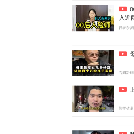
入近
行者东谈西说
右阀新鲜事 2
熊样动漫 20