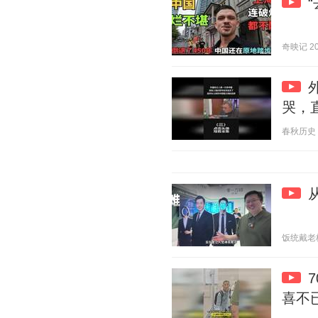
奇映记 202
哭，
春秋历史 20
饭统戴老板 2
喜不