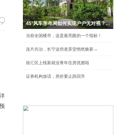
45°风车形布局如何实现户户无对视？新世界·天
当前全国楼市，这是最亮眼的一个指标！
连片共治，长宁这些老弄堂悄然焕新→
徐汇区上线新就业青年住房优惠啦
证券机构放话，房价要止跌回升
园洋
前预