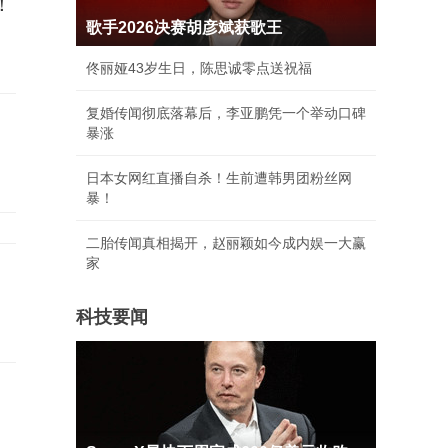
！
歌手2026决赛胡彦斌获歌王
佟丽娅43岁生日，陈思诚零点送祝福
复婚传闻彻底落幕后，李亚鹏凭一个举动口碑
暴涨
日本女网红直播自杀！生前遭韩男团粉丝网
暴！
二胎传闻真相揭开，赵丽颖如今成内娱一大赢
家
科技要闻