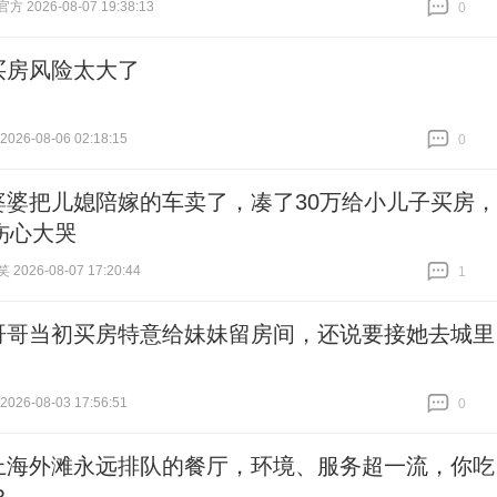
 2026-08-07 19:38:13
0
跟贴
0
买房风险太大了
26-08-06 02:18:15
0
跟贴
0
婆婆把儿媳陪嫁的车卖了，凑了30万给小儿子买房，
伤心大哭
026-08-07 17:20:44
1
跟贴
1
哥哥当初买房特意给妹妹留房间，还说要接她去城里
26-08-03 17:56:51
0
跟贴
0
上海外滩永远排队的餐厅，环境、服务超一流，你吃