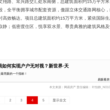
文翔路、茸兴路交汇处东南侧，总建筑面积约15万平方米
段，全平衡拥享城市配套资源，傲踞立体交通路网核心，
时高效畅达。项目总建筑面积约15万平方米，紧依国际生
取静；低密度住区，悦享双水景、尊贵典雅的建筑风格及
布局如何实现户户无对视？新世界·天
是最亮眼的一个指标！
易眼看房
本文来源：网易房产 责任编辑： 叶怡静_NO10
1
2
3
4
5
显示全文