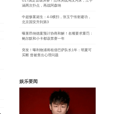
U17国足晋级决赛！点球决战淘汰河床，江宇
涵两次扑点，再战阿森纳
中超惨案诞生：4-0横扫，张玉宁传射建功，
北京国安升到第3
曝莱昂纳德案预计协商和解！名嘴要求重罚：
鲍尔默和小卡都该禁赛一年
遭
突发！曝利物浦将租借巴萨队长1年：明夏可
买断 曾被查出心理问题
退
娱乐要闻