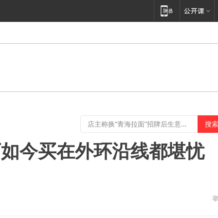
0万如今买在外环沿线都堪忧