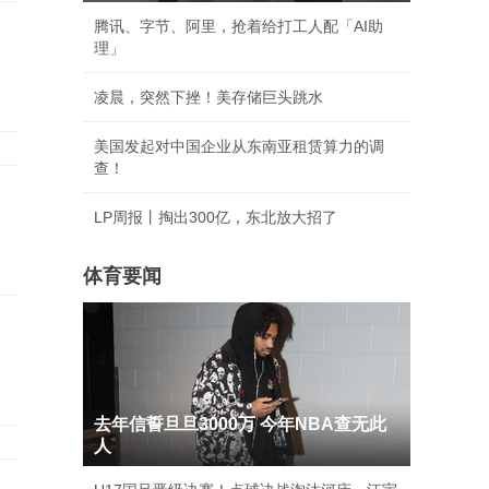
腾讯、字节、阿里，抢着给打工人配「AI助
理」
凌晨，突然下挫！美存储巨头跳水
美国发起对中国企业从东南亚租赁算力的调
查！
LP周报丨掏出300亿，东北放大招了
体育要闻
去年信誓旦旦3000万 今年NBA查无此
人