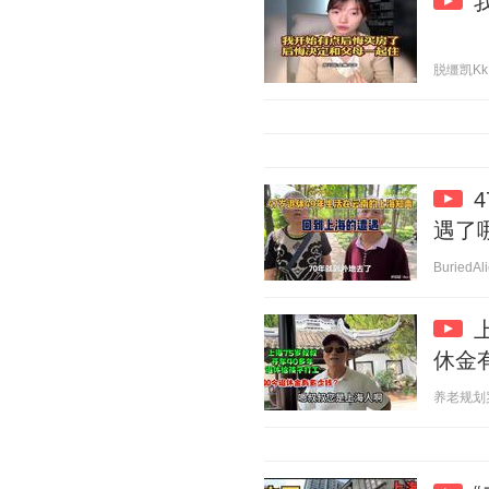
脱缰凯Kk 2
遇了
BuriedAl
休金
养老规划罗姐