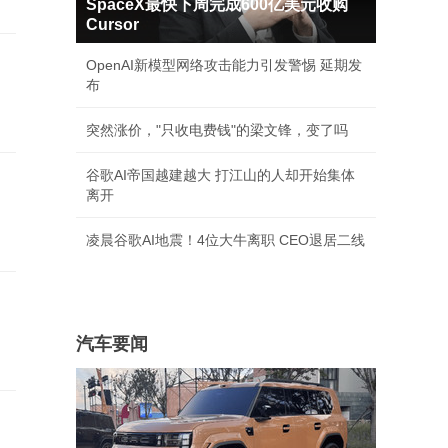
SpaceX最快下周完成600亿美元收购
Cursor
OpenAI新模型网络攻击能力引发警惕 延期发
布
突然涨价，"只收电费钱"的梁文锋，变了吗
谷歌AI帝国越建越大 打江山的人却开始集体
离开
凌晨谷歌AI地震！4位大牛离职 CEO退居二线
汽车要闻