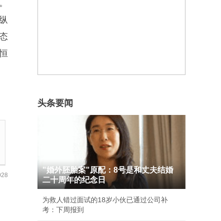
。
纵
态
恒
头条要闻
"婚外胚胎案"原配：8号是和丈夫结婚
28
二十周年的纪念日
为救人错过面试的18岁小伙已通过公司补
考：下周报到