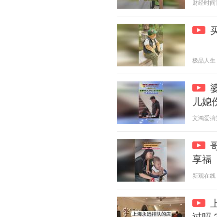
财经时间官方
极品人生 20
儿媳
文鸿爱搞笑 2
享福
新观在线 20