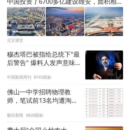
中国投资了6700多亿建设雄安，面积相当于3个纽约，如今咋样了？
元宝课堂
穆杰塔巴被指给总统下"最
后警告" 爆料人发声意味
深长
中国新闻周刊
8165跟贴
佛山一中学招聘物理教
师，笔试前13名均遭淘
汰？教育局：已叫停招
极目新闻
9828跟贴
聘，成立调查组全面核查