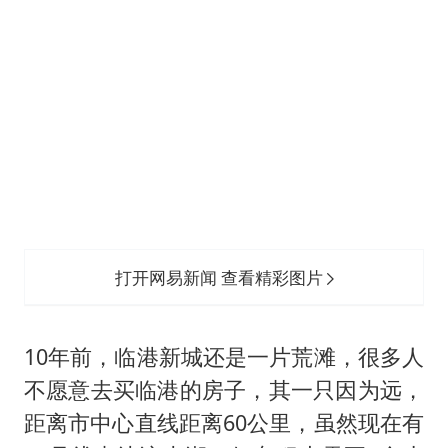
22岁女生独闯南太行失联12天
薛之谦杭州站演唱会取消
张本智和：零封向鹏不意外
今年第二强台风将带来多大影响
“准2万亿”之城点名支持三所大学
习近平心系体育强国建设
打开网易新闻 查看精彩图片
10年前，临港新城还是一片荒滩，很多人
不愿意去买临港的房子，其一只因为远，
距离市中心直线距离60公里，虽然现在有