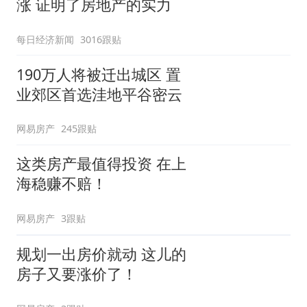
涨 证明了房地产的实力
每日经济新闻
3016跟贴
190万人将被迁出城区 置
业郊区首选洼地平谷密云
网易房产
245跟贴
这类房产最值得投资 在上
海稳赚不赔！
网易房产
3跟贴
规划一出房价就动 这儿的
房子又要涨价了！