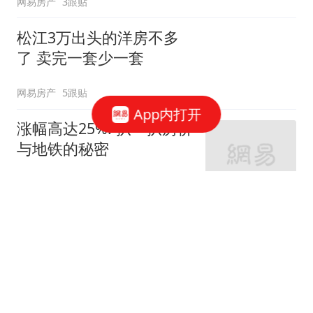
网易房产
3跟贴
松江3万出头的洋房不多
了 卖完一套少一套
网易房产
5跟贴
App内打开
涨幅高达25%! 扒一扒房价
与地铁的秘密
网易房产
320跟贴
外环轨交房受热捧 近期热
销盘3.1万/平起
网易房产
10跟贴
起早贪黑卖力工作！这儿