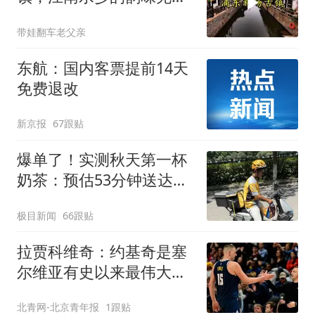
了整个古镇
带娃翻车老父亲
东航：国内客票提前14天
免费退改
新京报
67跟贴
爆单了！实测秋天第一杯
奶茶：预估53分钟送达，
实际耗时92分钟
极目新闻
66跟贴
拉贾科维奇：约基奇是塞
尔维亚有史以来最伟大的
球员
北青网-北京青年报
1跟贴