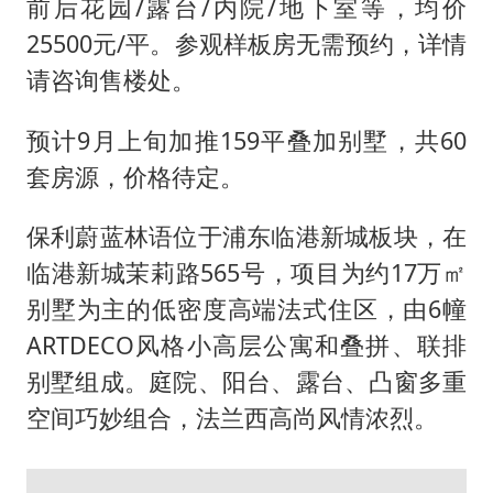
前后花园/露台/内院/地下室等，均价
25500元/平。参观样板房无需预约，详情
请咨询售楼处。
预计9月上旬加推159平叠加别墅，共60
套房源，价格待定。
保利蔚蓝林语位于浦东临港新城板块，在
临港新城茉莉路565号，项目为约17万㎡
别墅为主的低密度高端法式住区，由6幢
ARTDECO风格小高层公寓和叠拼、联排
别墅组成。庭院、阳台、露台、凸窗多重
空间巧妙组合，法兰西高尚风情浓烈。