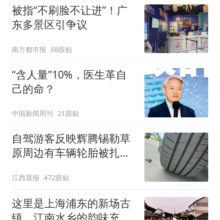
被指“不刷脸不让进”！广
东多景区引争议
南方都市报
68跟贴
“含人量”10%，医生革自
己的命？
中国新闻周刊
21跟贴
自驾游客反映辉腾锡勒草
原周边有车辆轮胎被扎，
修理店铺换胎价格高达千
江西晨报
472跟贴
元，官方发布情况通报
这里是上海浦东的新场古
镇，江南水乡的韵味充满