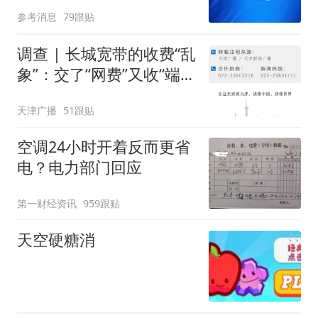
参考消息
79跟贴
调查 | 长城宽带的收费“乱
象”：交了“网费”又收“端口
费”，退费没着落，使用期
天津广播
51跟贴
可延长到2037年
空调24小时开着反而更省
电？电力部门回应
第一财经资讯
959跟贴
天空硬糖消