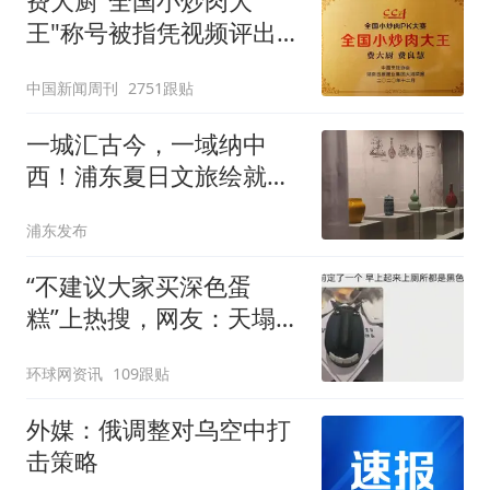
费大厨"全国小炒肉大
王"称号被指凭视频评出
官方回应
中国新闻周刊
2751跟贴
一城汇古今，一域纳中
西！浦东夏日文旅绘就海
纳百川生动图景
浦东发布
“不建议大家买深色蛋
糕”上热搜，网友：天塌
了！
环球网资讯
109跟贴
外媒：俄调整对乌空中打
击策略