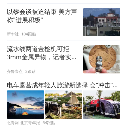
以黎会谈被迫结束 美方声
称"进展积极"
新华社
104跟贴
流水线两道金检机可拒
3mm金属异物，记者实探
泸溪河车间！公司回应为
齐鲁壹点
3跟贴
何选择谅解
电车露营成年轻人旅游新选择 会“冲击”传统住宿业吗？
北青网-北京青年报
64跟贴