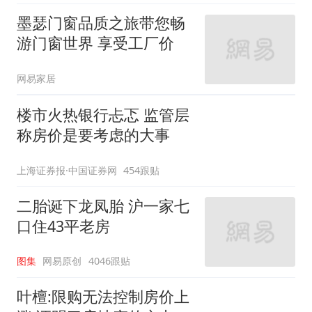
墨瑟门窗品质之旅带您畅
游门窗世界 享受工厂价
网易家居
楼市火热银行忐忑 监管层
称房价是要考虑的大事
上海证券报·中国证券网
454跟贴
二胎诞下龙凤胎 沪一家七
口住43平老房
图集
网易原创
4046跟贴
叶檀:限购无法控制房价上