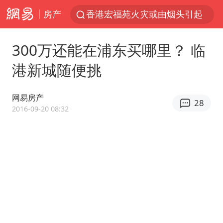
房产
香港宏福苑火灾或由烟头引起
浙江台州《告全体市民书》
300万还能在浦东买哪里？ 临
美拟年底前首次测试“金穹”反导系统
港新城随便挑
四川宜宾3.4级地震
网约车司机充电时猝死保险拒赔
网易房产
28
陕西柞水泥石流已致2死 仍有1人失联
2016-09-20 08:32
泰国初中生饮弹自尽前开了26枪
多所高校取消艺考
店主称换“青海拉面”招牌后生意更好
伊斯兰版北约来了吗
上半年国内居民出游人次34.63亿