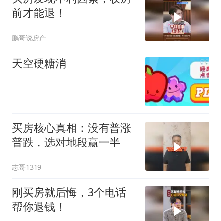
前才能退！
鹏哥说房产
天空硬糖消
买房核心真相：没有普涨
普跌，选对地段赢一半
志哥1319
刚买房就后悔，3个电话
帮你退钱！