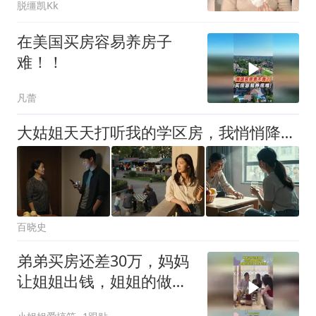
脱缰凯Kk
在美国买房容易养房子
难！！
凡蕾
大姑姐天天打听我的学区房，我悄悄降价15万卖了，她拿着户口本找上门，我笑了：姐，上个月学区就重新划分了，你不知道？
百晓史
弟弟买房还差30万，妈妈
让姐姐出钱，姐姐的做法
让人拍手叫好！