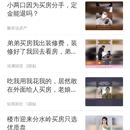
小两口因为买房分手，定
金能退吗？
鹏哥说房产
弟弟买房我出装修费，装
修好了我回去看房，弟弟
却拿碗给我喝水
深渊搞笑
2跟贴
吃我用我花我的，居然敢
在外面给人买房，老娘让
你一无所有
短尾剧社
1跟贴
楼市迎来分水岭买房只选
优质盘