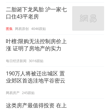
二胎诞下龙凤胎 沪一家七
口住43平老房
图集
网易原创
4046跟贴
叶檀:限购无法控制房价上
涨 证明了房地产的实力
每日经济新闻
3016跟贴
190万人将被迁出城区 置
业郊区首选洼地平谷密云
网易房产
245跟贴
这类房产最值得投资 在上