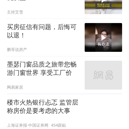
主持艾雪
买房征信有问题，后悔可
以退！
鹏哥说房产
墨瑟门窗品质之旅带您畅
游门窗世界 享受工厂价
网易家居
楼市火热银行忐忑 监管层
称房价是要考虑的大事
上海证券报·中国证券网
454跟贴