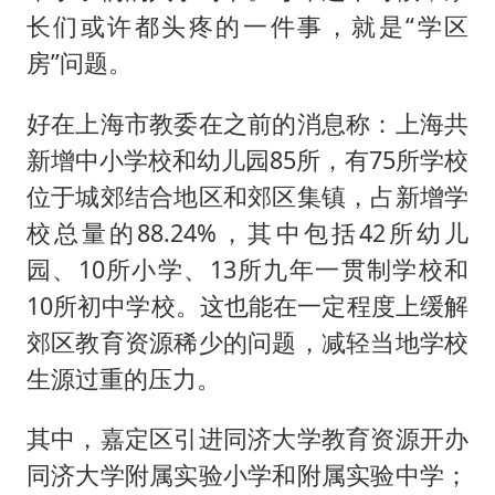
段绚竞因公牺牲 年仅44岁
长们或许都头疼的一件事，就是“学区
日本广岛民众举行游行反对政府行径
房”问题。
实探山东最热的“中国蔬菜之乡”
好在上海市教委在之前的消息称：上海共
女子开一天一夜空调后二氧化碳中毒
新增中小学校和幼儿园85所，有75所学校
船舶避风项目停工 多地全力防台风
位于城郊结合地区和郊区集镇，占新增学
奋进开新局 实干挑大梁
校总量的88.24%，其中包括42所幼儿
园、10所小学、13所九年一贯制学校和
10所初中学校。这也能在一定程度上缓解
郊区教育资源稀少的问题，减轻当地学校
生源过重的压力。
其中，嘉定区引进同济大学教育资源开办
同济大学附属实验小学和附属实验中学；