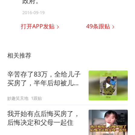
政府。
2016-09-19
打开APP发贴
49
条跟贴
相关推荐
辛苦存了83万，全给儿子
买房了，半年后却被儿媳
上了一课！
妙趣笑天地
1跟贴
我开始有点后悔买房了，
后悔决定和父母一起住