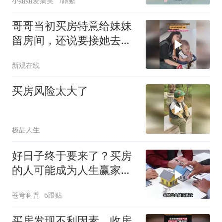
小姐姐爱搞笑
1跟贴
哥哥当初买房特意给妹妹
留房间，还说要接她去城
里享福
新观在线
买房风险太大了
极品人生
好日子终于要来了？买房
的人可能成为人生赢家，
唱衰的人会哭吗
苍穹科普
6跟贴
买房发现不利因素，收房