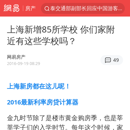
房产
泰交通部副部长回应中国游客遭歧视
美国将对多晶硅衍生品加征15%关税
上海新增85所学校 你们家附
台风白海豚体型变大近似13个浙江面积
近有这些学校吗？
1岁宝宝碰坏纸巾盒 宝妈被索赔924元
泸溪河：桃酥吃出金属牙冠视频不实
网易房产
49
Meta被判支付5.67亿美元
2016-09-19 08:29
台风白海豚逼近 暴雨大暴雨来袭
上海新房都在这儿呢！
“空调24小时开着更省电”不实
公司“上四休三”但要降薪1000元
2016最新利率房贷计算器
47岁妈妈突然产女 26岁女儿：很震惊
金九时节除了是楼市黄金购房季，也是莘
OpenAI为免费用户升级GPT-5.6 Luna
莘学子们的入学时节。每年这个时候，家