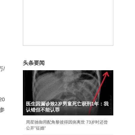
头条要闻
万/
20
医生因漏诊致2岁男童死亡获刑1年：我
参
认错但不能认罪
周星驰御用配角黎彼得因病离世 73岁时还曾
公开"征婚"