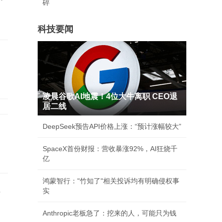
碎
科技要闻
美
凌晨谷歌AI地震！4位大牛离职 CEO退
居二线
DeepSeek预告API价格上涨：“预计涨幅较大”
SpaceX首份财报：营收暴涨92%，AI狂烧千
亿
鸿蒙智行："竹知了"相关投诉均有明确侵权事
员
实
Anthropic老板急了：挖来的人，可能只为钱