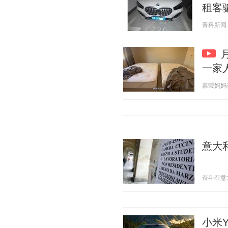
租客
青科新闻 20
一家
嘉莹妈妈在非
意大
奋斗在意大利
小米Y