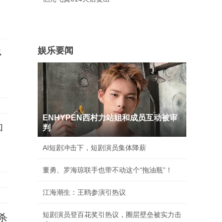
娱乐要闻
多
ENHYPEN西村力站姐和成员互动被审
和
判
AI短剧冲击下，短剧演员集体降薪
董勇、罗海琼联手也带不动这个“拖油瓶”！
江海潮生：王鸥参演引热议
短剧演员登百花奖引热议，圈层壁垒被实力击
杀