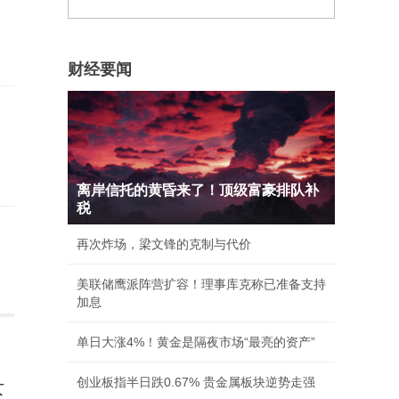
财经要闻
离岸信托的黄昏来了！顶级富豪排队补
税
再次炸场，梁文锋的克制与代价
美联储鹰派阵营扩容！理事库克称已准备支持
加息
单日大涨4%！黄金是隔夜市场“最亮的资产”
创业板指半日跌0.67% 贵金属板块逆势走强
女