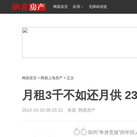
<%@ /0080/e/0080ep_includecss_1301.vm %>
网易首页
应用
无障碍浏览
网易首页
>
网易上海房产
> 正文
月租3千不如还月供 2
2014-10-20 06:25:11 来源: 网易房产
崇尚“单身贵族”的年