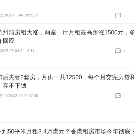
2026-08-06 10:55:10
0
跟贴
0
杭州湾房租大涨，两室一厅月租最高跳涨1500元，
介回应
26-08-04 21:13:41
1
跟贴
1
90后夫妻2套房，月供一共12500，每个月交完房贷
，存不下钱
026-08-06 04:32:58
0
跟贴
0
不到50平米月租3.4万港元？香港租房市场今年彻底“