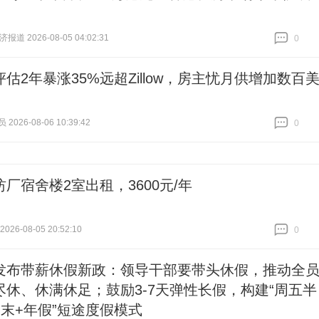
道 2026-08-05 04:02:31
0
跟贴
0
估2年暴涨35%远超Zillow，房主忧月供增加数百
026-08-06 10:39:42
0
跟贴
0
厂宿舍楼2室出租，3600元/年
26-08-05 20:52:10
0
跟贴
0
发布带薪休假新政：领导干部要带头休假，推动全
尽休、休满休足；鼓励3-7天弹性长假，构建“周五半
周末+年假”短途度假模式