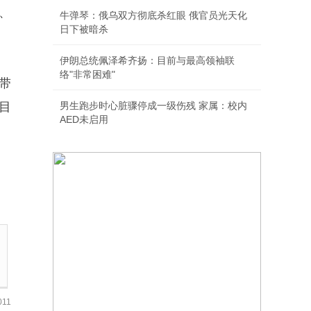
、
牛弹琴：俄乌双方彻底杀红眼 俄官员光天化
日下被暗杀
伊朗总统佩泽希齐扬：目前与最高领袖联
络"非常困难"
带
目
男生跑步时心脏骤停成一级伤残 家属：校内
AED未启用
11