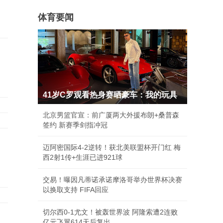
体育要闻
，
41岁C罗观看热身赛晒豪车：我的玩具
北京男篮官宣：前广厦两大外援布朗+桑普森
签约 新赛季剑指冲冠
迈阿密国际4-2逆转！获北美联盟杯开门红 梅
西2射1传+生涯已进921球
交易！曝因凡蒂诺承诺摩洛哥举办世界杯决赛
以换取支持 FIFA回应
切尔西0-1尤文！被轰世界波 阿隆索遭2连败
亿元飞翼614天后复出