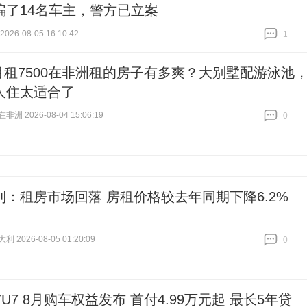
骗了14名车主，警方已立案
26-08-05 16:10:42
1
跟贴
1
月租7500在非洲租的房子有多爽？大别墅配游泳池
人住太适合了
洲 2026-08-04 15:06:19
0
跟贴
0
利：租房市场回落 房租价格较去年同期下降6.2%
 2026-08-05 01:20:09
0
跟贴
0
U7 8月购车权益发布 首付4.99万元起 最长5年贷