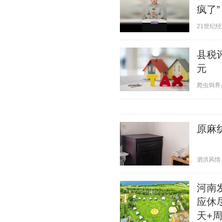
疯了”
21世纪经济报
县税评
元
爬虫饲养员 2
原麻纺
泗洪风情 20
河南
应休
天+