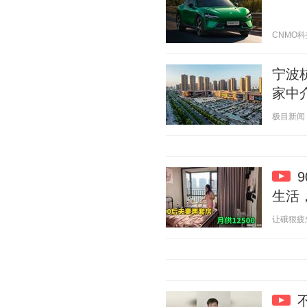
CNMO科技 
宁波
家中
极目新闻 20
生活
让硪狠疲惫 2