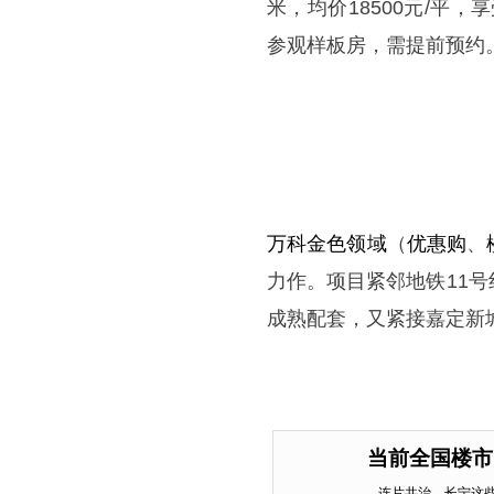
米，均价18500元/平
参观样板房，需提前预约
万科金色领域
（
优惠购
、
力作。项目紧邻地铁11
成熟配套，又紧接嘉定新
当前全国楼市
连片共治，长宁这