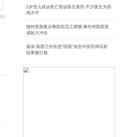
2岁患儿就诊死亡首诊医生获刑 不少医生为其
鸣不平
11
婚外胚胎案涉事医院员工哽咽:事件对医院造
成较大冲击
媒体:新西兰外长想"组团"攻击中国导弹试射
结果被打脸