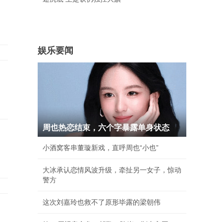
娱乐要闻
周也热恋结束，六个字暴露单身状态
小酒窝客串董璇新戏，直呼周也“小也”
大冰承认恋情风波升级，牵扯另一女子，惊动
警方
这次刘嘉玲也救不了原形毕露的梁朝伟