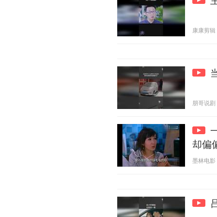
康康剪辑 20
朋哥说剧 20
却偏
墨林电影 20