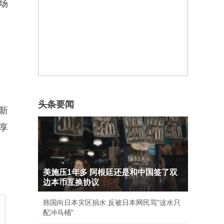
现场
头条要闻
新
享
美施压1年多 阿根廷还是和中国签了双
边本币互换协议
韩国向日本灾区捐水 反被日本网民骂"这水只
配冲马桶"