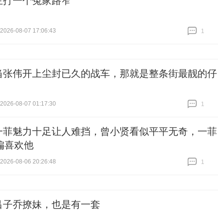
主打一个冤家路窄
26-08-07 17:06:43
1
跟贴
1
当张伟开上尘封已久的战车，那就是整条街最靓的仔
26-08-07 01:17:30
1
跟贴
1
一菲魅力十足让人难挡，曾小贤看似平平无奇，一菲
偏喜欢他
26-08-06 20:26:48
1
跟贴
1
吕子乔撩妹，也是有一套