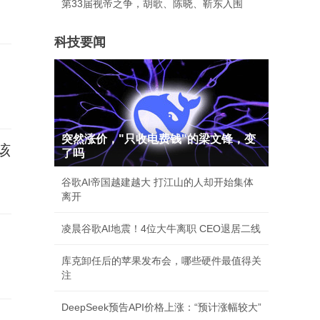
第33届视帝之争，胡歌、陈晓、靳东入围
科技要闻
一
突然涨价，"只收电费钱"的梁文锋，变
该
了吗
谷歌AI帝国越建越大 打江山的人却开始集体
离开
凌晨谷歌AI地震！4位大牛离职 CEO退居二线
库克卸任后的苹果发布会，哪些硬件最值得关
注
DeepSeek预告API价格上涨：“预计涨幅较大”