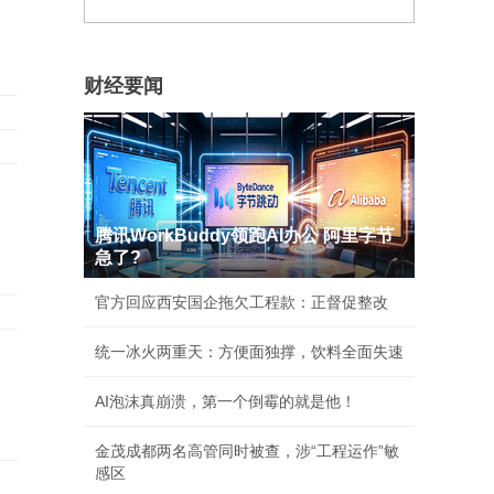
财经要闻
腾讯WorkBuddy领跑AI办公 阿里字节
急了?
官方回应西安国企拖欠工程款：正督促整改
统一冰火两重天：方便面独撑，饮料全面失速
AI泡沫真崩溃，第一个倒霉的就是他！
金茂成都两名高管同时被查，涉“工程运作”敏
感区