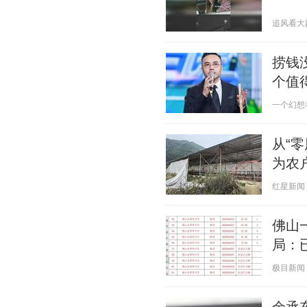
追风看大剧 2
捞钱
个值
一个幻想者 2
从“
为农
红星新闻 20
佛山
局：
极目新闻 20