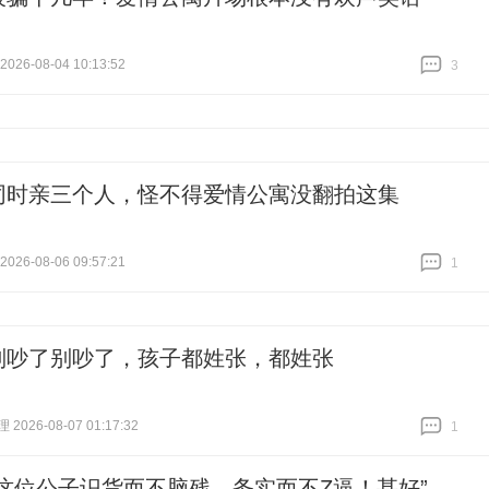
26-08-04 10:13:52
3
跟贴
3
同时亲三个人，怪不得爱情公寓没翻拍这集
26-08-06 09:57:21
1
跟贴
1
别吵了别吵了，孩子都姓张，都姓张
026-08-07 01:17:32
1
跟贴
1
“这位公子识货而不脑残，务实而不Z逼！甚好”