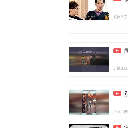
娱论空间 20
大嘴观影 20
小明不讲理 2