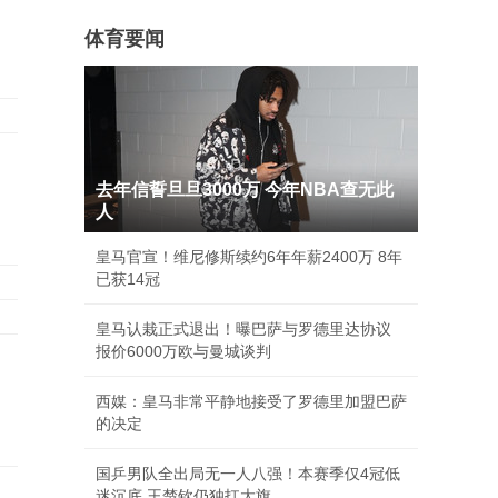
体育要闻
去年信誓旦旦3000万 今年NBA查无此
人
皇马官宣！维尼修斯续约6年年薪2400万 8年
已获14冠
皇马认栽正式退出！曝巴萨与罗德里达协议
报价6000万欧与曼城谈判
西媒：皇马非常平静地接受了罗德里加盟巴萨
的决定
国乒男队全出局无一人八强！本赛季仅4冠低
迷沉底 王楚钦仍独扛大旗