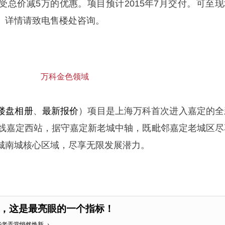
，享受总价减5万的优惠。项目预计2015年7月交付。可至
。详情请致电售楼处咨询。
万科金色领域
楼盘相册
、
最新报价
）项目是上海万科首次进入嘉定的全
号线嘉定西站，据守嘉定新老城中轴，既毗邻嘉定老城区尽
城南城核心区域，尽享无限发展潜力。
，这是最亮眼的一个指标！
些老弄堂悄然焕新→