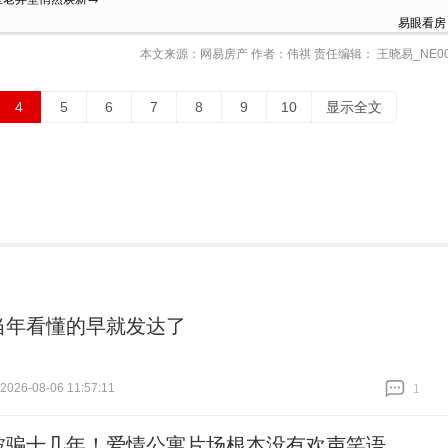
易眼看房
本文来源：网易房产 作者：伟祺 责任编辑： 王晓易_NE00
4
5
6
7
8
9
10
显示全文
当年看懂的早就发达了
26-08-06 11:57:11
1
跟贴
1
被骗十几年！爱情公寓片场根本没有欢声笑语