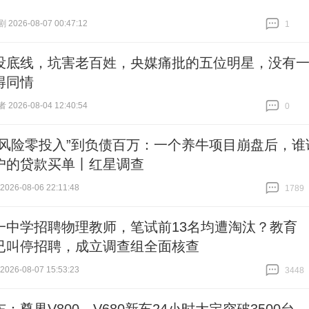
026-08-07 00:47:12
1
跟贴
1
没底线，坑害老百姓，央媒痛批的五位明星，没有
得同情
026-08-04 12:40:54
0
跟贴
0
零风险零投入”到负债百万：一个养牛项目崩盘后，谁
户的贷款买单丨红星调查
26-08-06 22:11:48
1789
跟贴
1789
一中学招聘物理教师，笔试前13名均遭淘汰？教育
已叫停招聘，成立调查组全面核查
26-08-07 15:53:23
3448
跟贴
3448