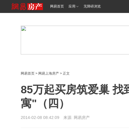
<%@ /0080/e/0080ep_includecss_1301.vm %>
网易首页
应用
无障碍浏览
网易首页
>
网易上海房产
> 正文
85万起买房筑爱巢 找
寓"（四）
2014-02-08 08:42:09 来源: 网易房产