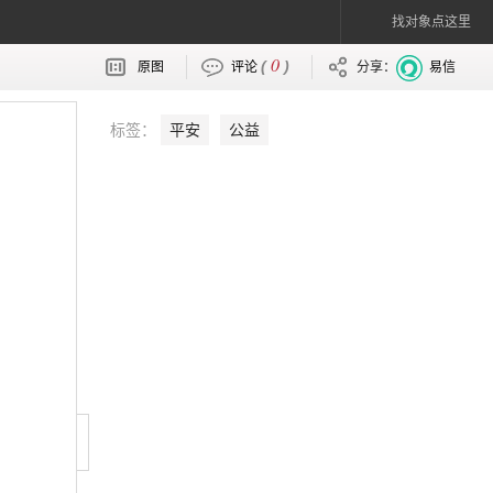
找对象点这里
0
(
)
原图
评论
分享：
易信
标签：
平安
公益