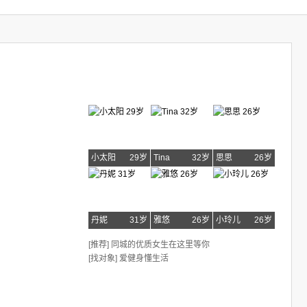
小太阳
29岁
Tina
32岁
思思
26岁
丹妮
31岁
雅悠
26岁
小玲儿
26岁
[推荐] 同城的优质女生在这里等你
[找对象] 爱健身懂生活