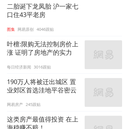
二胎诞下龙凤胎 沪一家七
口住43平老房
图集
网易原创
4046跟贴
叶檀:限购无法控制房价上
涨 证明了房地产的实力
每日经济新闻
3016跟贴
190万人将被迁出城区 置
业郊区首选洼地平谷密云
网易房产
245跟贴
这类房产最值得投资 在上
海稳赚不赔！