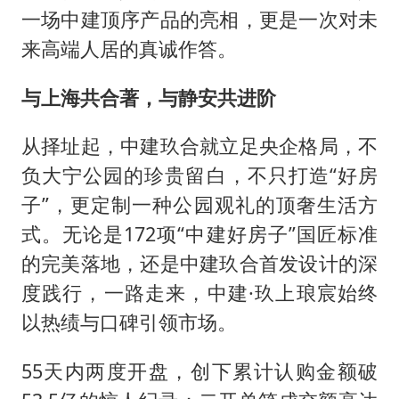
光伏八巨头签署“不低于成本价”倡议
一场中建顶序产品的亮相，更是一次对未
女子被狗舔脚确诊三级暴露 医生回应
来高端人居的真诚作答。
泰国校园枪击事件已致8死30余伤
与上海共合著，与静安共进阶
胡彦斌获《歌手2026》歌王
宇树王兴兴被问了360多个问题
从择址起，中建玖合就立足央企格局，不
中医教你一招提升气血
负大宁公园的珍贵留白，不只打造“好房
子”，更定制一种公园观礼的顶奢生活方
我国外贸延续良好增长态势
式。无论是172项“中建好房子”国匠标准
夯实基础开新局
的完美落地，还是中建玖合首发设计的深
度践行，一路走来，中建·玖上琅宸始终
以热绩与口碑引领市场。
55天内两度开盘，创下累计认购金额破