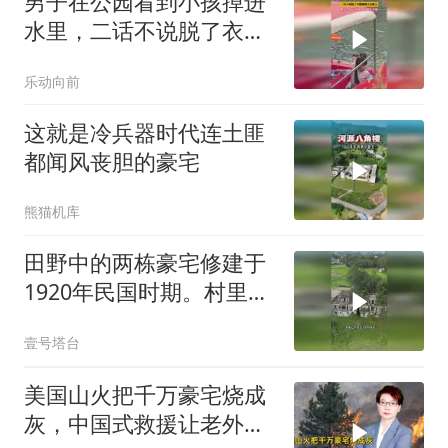
男子在公园看到小孩掉进
水里，二话不说脱了衣服
就跳下去救人，网友：能
乐动向前
下水救人的都是英雄
这就是冷兵器时代连土匪
都闻风丧胆的豪宅
熊猫机库
田野中的两栋豪宅修建于
1920年民国时期。村里两
兄弟闯荡南洋
壹号塔台
美国山火把千万豪宅烧成
灰，中国式救援让老外破