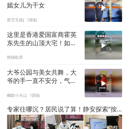
嫣女儿为干女
星空互娱J
1跟贴
这里是香港爱国富商霍英
东先生的山顶大宅！如今
估值数十亿！
熊猫机库
大爷公园与美女共舞，大
爷的手一直不安分，气的
美女上手制止
幽默小火山
1跟贴
专家往哪沉？居民说了算！静安探索“按需下沉”式就医服务新路径