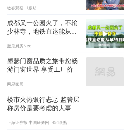
防：这才叫救命
敏睿观察
1跟贴
成都又一公园火了，不输
少林寺，地铁直达能从早
待到晚
魔鬼厨房Neo
墨瑟门窗品质之旅带您畅
游门窗世界 享受工厂价
网易家居
楼市火热银行忐忑 监管层
称房价是要考虑的大事
上海证券报·中国证券网
454跟贴