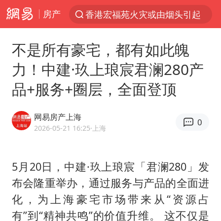
房产
香港宏福苑火灾或由烟头引起
“电影+”如何激发千亿级消费新活力？
不是所有豪宅，都有如此魄
云南一地村民过火把节意外灼伤16人
力！中建·玖上琅宸君澜280产
浙江海事局启动Ⅰ级防台应急响应
品+服务+圈层，全面登顶
河南南阳低保户为何背上40万元贷款
泰国初中生饮弹自尽前开了26枪
网易房产上海
0
预计“白海豚”明晚将在浙江舟山到福建福鼎一带沿海登陆
2026-05-21 16:25
·上海
用AI造出新病毒意味着什么
今年第二强台风将带来多大影响
5月20日，中建·玖上琅宸「君澜280」发
布会隆重举办，通过服务与产品的全面进
美股创4月份以来最大单周涨幅
化，为上海豪宅市场带来从“资源占
俄黑客称掌握北约直接参与袭俄证据
有”到“精神共鸣”的价值升维。 这不仅是