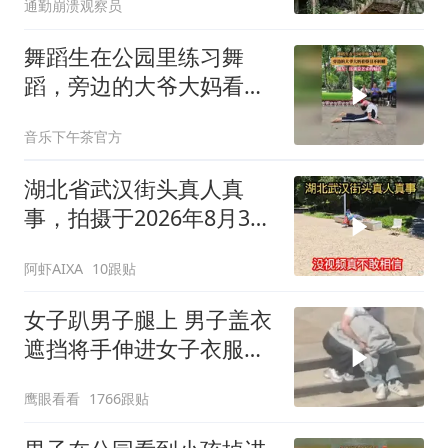
通勤崩溃观察员
舞蹈生在公园里练习舞
蹈，旁边的大爷大妈看得
目不转睛
音乐下午茶官方
湖北省武汉街头真人真
事，拍摄于2026年8月3号
下午4点，不可思议
阿虾AIXA
10跟贴
女子趴男子腿上 男子盖衣
遮挡将手伸进女子衣服里
摸索
鹰眼看看
1766跟贴