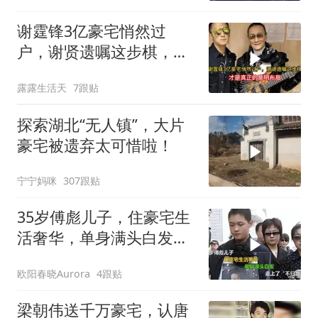
谢霆锋3亿豪宅悄然过
户，谢贤遗嘱这步棋，才
是真正的高明布局
露露生活天
7跟贴
探索湖北“无人镇”，大片
豪宅被遗弃太可惜啦！
宁宁妈咪
307跟贴
35岁傅彪儿子，住豪宅生
活奢华，单身满头白发，
走上了“不归路
欧阳春晓Aurora
4跟贴
梁朝伟送千万豪宅，认唐