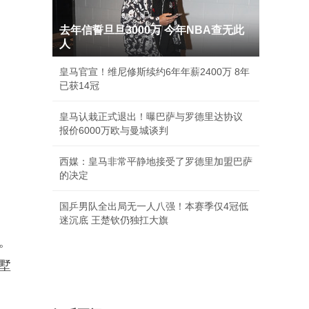
去年信誓旦旦3000万 今年NBA查无此
人
皇马官宣！维尼修斯续约6年年薪2400万 8年
已获14冠
皇马认栽正式退出！曝巴萨与罗德里达协议
报价6000万欧与曼城谈判
西媒：皇马非常平静地接受了罗德里加盟巴萨
的决定
国乒男队全出局无一人八强！本赛季仅4冠低
迷沉底 王楚钦仍独扛大旗
。
墅