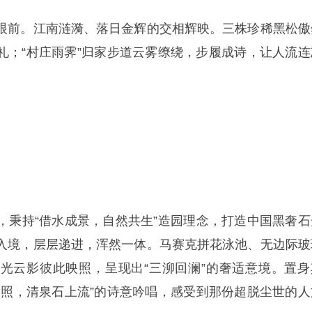
眼前。江南涟漪、落日金辉的交相辉映。三株珍稀黑松傲
礼；“村庄雨霁”归家步道云雾缭绕，步履成诗，让人流连
，秉持“借水成景，自然共生”造园理念，打造中国黑奢石
入境，层层递进，浑然一体。马赛克拼花泳池、无边际玻
光云影彼此映照，呈现出“三泖回澜”的奢适意境。置身
间照，清泉石上流”的诗意吟唱，感受到那份超脱尘世的人