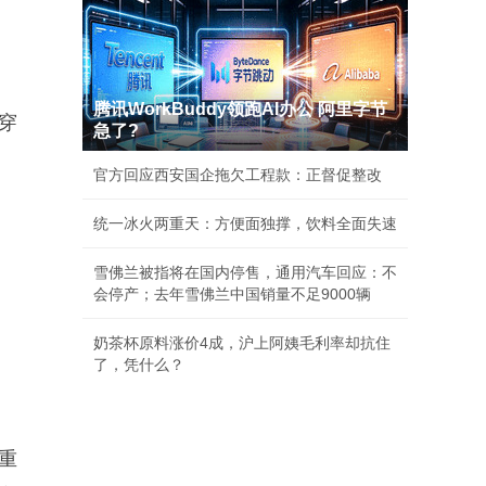
腾讯WorkBuddy领跑AI办公 阿里字节
穿
急了?
官方回应西安国企拖欠工程款：正督促整改
统一冰火两重天：方便面独撑，饮料全面失速
雪佛兰被指将在国内停售，通用汽车回应：不
会停产；去年雪佛兰中国销量不足9000辆
奶茶杯原料涨价4成，沪上阿姨毛利率却抗住
了，凭什么？
重