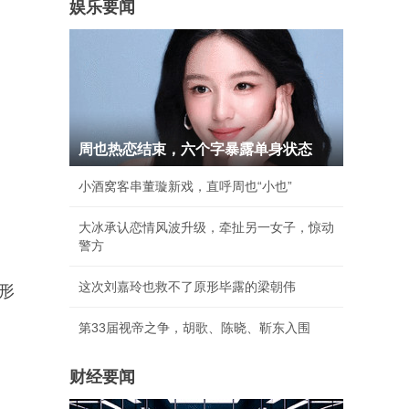
娱乐要闻
周也热恋结束，六个字暴露单身状态
小酒窝客串董璇新戏，直呼周也“小也”
大冰承认恋情风波升级，牵扯另一女子，惊动
警方
这次刘嘉玲也救不了原形毕露的梁朝伟
形
第33届视帝之争，胡歌、陈晓、靳东入围
财经要闻