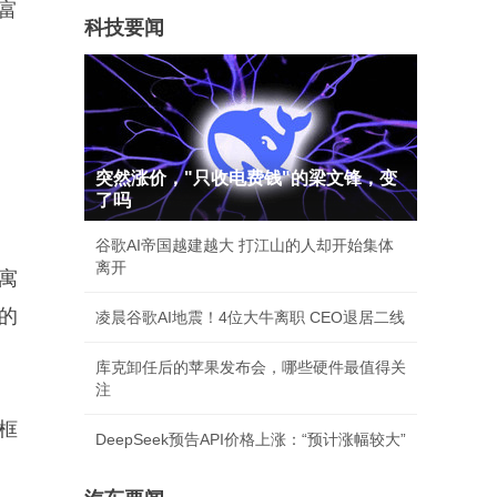
富
科技要闻
突然涨价，"只收电费钱"的梁文锋，变
了吗
谷歌AI帝国越建越大 打江山的人却开始集体
离开
寓
的
凌晨谷歌AI地震！4位大牛离职 CEO退居二线
库克卸任后的苹果发布会，哪些硬件最值得关
注
框
DeepSeek预告API价格上涨：“预计涨幅较大”