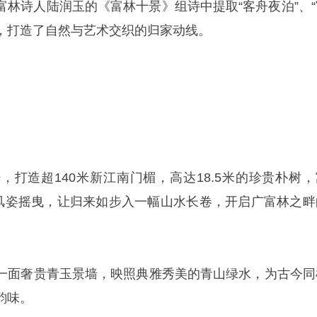
富林诗人陆润玉的《富林十景》组诗中提取“客舟夜泊”、“
象，打造了自然与艺术交织的归家动线。
，打造超140米新江南门楣，高达18.5米的珍贵朴树，
，风姿摇曳，让归来如步入一幅山水长卷，开启广富林之畔
一面奢贵青玉景墙，映照典雅秀美的青山绿水，为古今同
韵味。