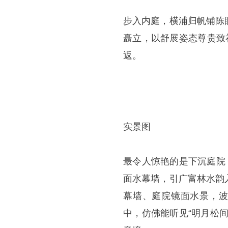
步入内庭，横浦归帆铺陈
矗立，以舒展姿态尊贵致
返。
实景图
最令人惊艳的是下沉庭院
面水幕墙，引广富林水韵
幕墙、庭院镜面水景，波
中，仿佛能听见“明月松