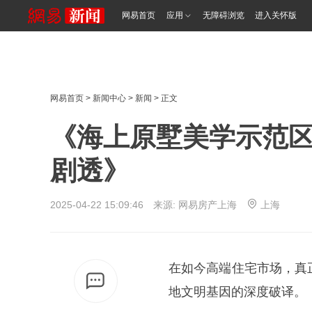
网易首页
应用
无障碍浏览
进入关怀版
网易首页
>
新闻中心
>
新闻
> 正文
《海上原墅美学示范
剧透》
2025-04-22 15:09:46 来源: 网易房产上海
上海
在如今高端住宅市场，真
地文明基因的深度破译。