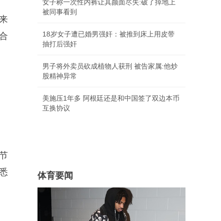
女子称一次性内裤让其颜面尽失:破了掉地上
被同事看到
来
18岁女子遭已婚男强奸：被推到床上用皮带
合
抽打后强奸
男子将外卖员砍成植物人获刑 被告家属:他炒
股精神异常
美施压1年多 阿根廷还是和中国签了双边本币
互换协议
节
悉
体育要闻