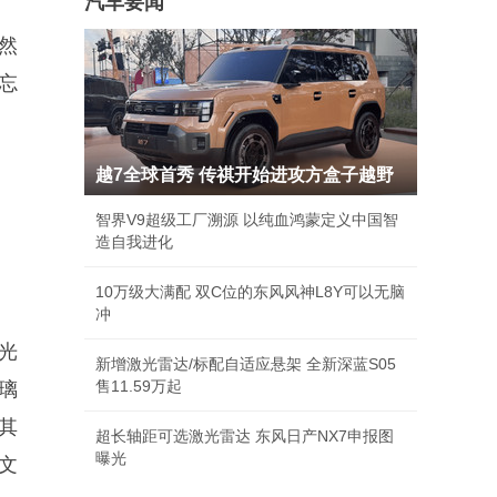
汽车要闻
然
忘
越7全球首秀 传祺开始进攻方盒子越野
智界V9超级工厂溯源 以纯血鸿蒙定义中国智
造自我进化
10万级大满配 双C位的东风风神L8Y可以无脑
冲
光
新增激光雷达/标配自适应悬架 全新深蓝S05
售11.59万起
璃
其
超长轴距可选激光雷达 东风日产NX7申报图
曝光
文