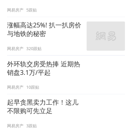
网易房产
5跟贴
涨幅高达25%! 扒一扒房价
与地铁的秘密
网易房产
320跟贴
外环轨交房受热捧 近期热
销盘3.1万/平起
网易房产
10跟贴
起早贪黑卖力工作！这儿
不限购可先立足
网易房产
3跟贴