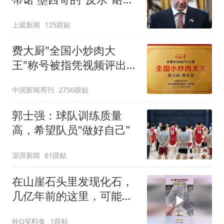
寻味
上观新闻
125跟贴
费大厨"全国小炒肉大
王"称号被指凭视频评出
官方回应
中国新闻周刊
2750跟贴
郭士强：球队训练质量
高，希望队员“做好自己”
澎湃新闻
61跟贴
在山崖石头里发现化石，
几亿年前的这里，可能是
霸王龙领地！
栓Q笑料集
1跟贴