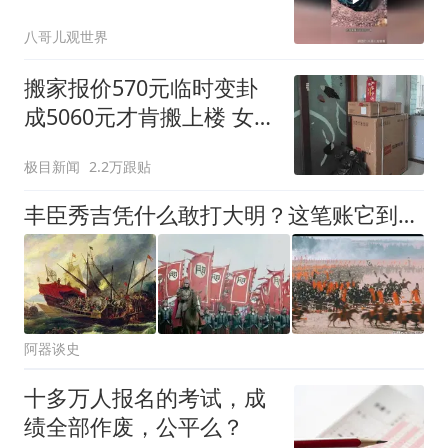
八哥儿观世界
搬家报价570元临时变卦
成5060元才肯搬上楼 女子
傻眼
极目新闻
2.2万跟贴
丰臣秀吉凭什么敢打大明？这笔账它到底是怎么算的？
阿器谈史
十多万人报名的考试，成
绩全部作废，公平么？