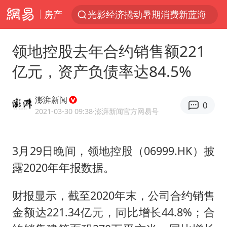
房产
光影经济撬动暑期消费新蓝海
陈思诚零点晒照为佟丽娅庆生
领地控股去年合约销售额221
马克·艾伦退出斯诺克中国公开赛
亿元，资产负债率达84.5%
郑丽文：台湾从来没有“独立”过
新疆优化调整景区内自驾服务费
澎湃新闻
0
情侣平潭拍日出坠崖1死1伤
2021-03-30 09:38
·澎湃新闻官方网易号
梁家辉：到内地拍戏不是北上是回归
3月29日晚间，领地控股（06999.HK）披
全民健身事业高质量发展
露2020年年报数据。
台当局重金为“台独”织“皇帝新衣”
几元成本的AI广告导致千万市值蒸发
财报显示，截至2020年末，公司合约销售
老挝国会主席赛宋蓬逝世
金额达221.34亿元，同比增长44.8%；合