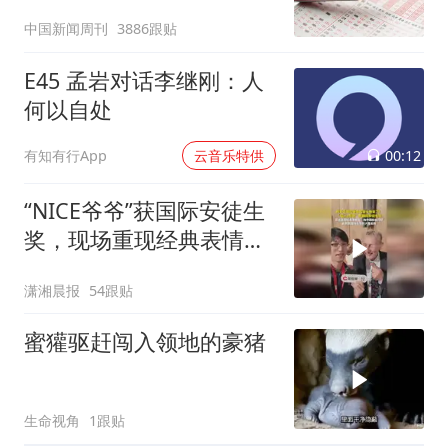
中国新闻周刊
3886跟贴
E45 孟岩对话李继刚：人
何以自处
00:12
有知有行App
云音乐特供
“NICE爷爷”获国际安徒生
奖，现场重现经典表情
包，向中国粉丝问好
潇湘晨报
54跟贴
蜜獾驱赶闯入领地的豪猪
生命视角
1跟贴