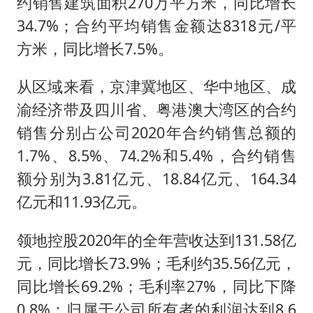
茅台部分直营店飞天茅台提价
约销售建筑面积270万平方米，同比增长
34.7%；合约平均销售金额达8318元/平
夏日经济乘“热”而上 消费市场向“新”而行
方米，同比增长7.5%。
白海豚将正面袭击贯穿浙江
酒店回应车内过夜被收150元
从区域来看，京津冀地区、华中地区、成
黄金牛市回来了吗
渝经济带及四川省、粤港澳大湾区的合约
销售分别占公司2020年合约销售总额的
酒店花洒现排泄物住客索赔遭拒
1.7%、8.5%、74.2%和5.4%，合约销售
乐享全民健身 共筑健康中国
额分别为3.81亿元、18.84亿元、164.34
亿元和11.93亿元。
领地控股2020年的全年营收达到131.58亿
元，同比增长73.9%；毛利约35.56亿元，
同比增长69.2%；毛利率27%，同比下降
0.8%；归属于公司所有者的利润达到8.6