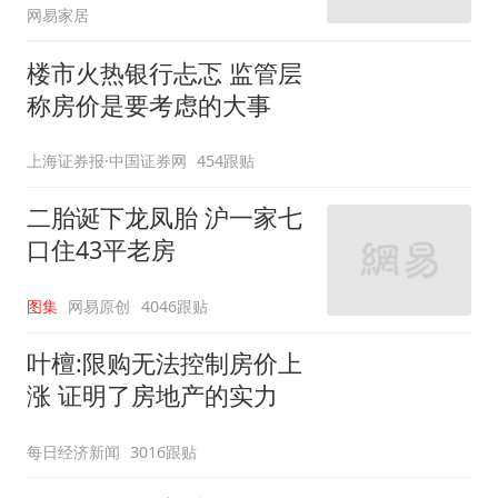
网易家居
楼市火热银行忐忑 监管层
称房价是要考虑的大事
上海证券报·中国证券网
454跟贴
二胎诞下龙凤胎 沪一家七
口住43平老房
图集
网易原创
4046跟贴
叶檀:限购无法控制房价上
涨 证明了房地产的实力
每日经济新闻
3016跟贴