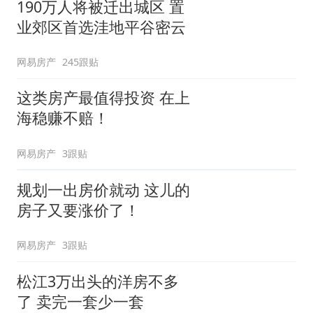
190万人将被迁出城区 置
业郊区首选洼地平谷密云
网易房产
245跟贴
这类房产最值得投资 在上
海稳赚不赔！
网易房产
3跟贴
规划一出房价就动 这儿的
房子又要涨价了！
网易房产
3跟贴
松江3万出头的洋房不多
了 卖完一套少一套