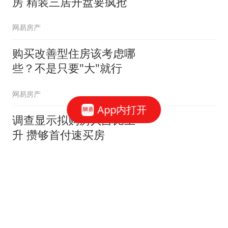
房 精装三居开盘要疯抢
网易房产
购买改善型住房该考虑哪
些？不是只要"大"就行
网易房产
App内打开
调查显示拟购房人占比上
升 攒够首付速买房
网易房产
万科翡翠公园火到半夜开
盘！看实图真的值得这
般？
网易房产