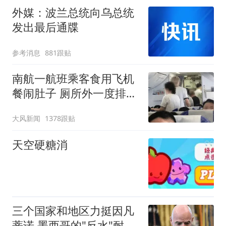
外媒：波兰总统向乌总统
发出最后通牒
参考消息
881跟贴
南航一航班乘客食用飞机
餐闹肚子 厕所外一度排长
队
大风新闻
1378跟贴
天空硬糖消
三个国家和地区力挺因凡
蒂诺 墨西哥的"反水"耐人