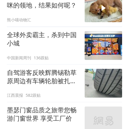
咪的领地，结果如何呢？
熊小喵动物汇
全球外卖霸主，杀到中国
小城
中国新闻周刊
136跟贴
自驾游客反映辉腾锡勒草
原周边有车辆轮胎被扎，
修理店铺换胎价格高达千
江西晨报
582跟贴
元，官方发布情况通报
墨瑟门窗品质之旅带您畅
游门窗世界 享受工厂价