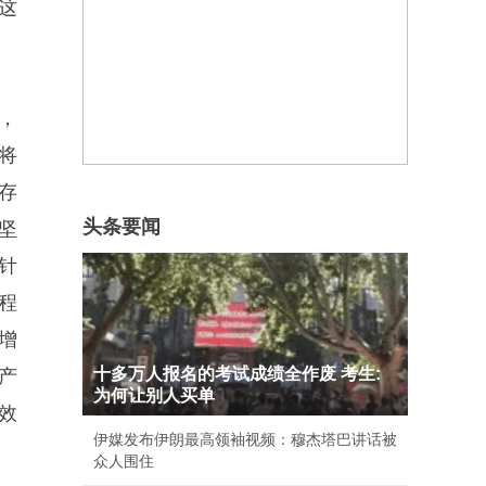
这
，
将
存
头条要闻
坚
针
程
增
十多万人报名的考试成绩全作废 考生:
产
为何让别人买单
效
伊媒发布伊朗最高领袖视频：穆杰塔巴讲话被
众人围住