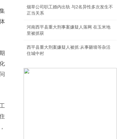
烟草公司职工婚内出轨 与2名异性多次发生不
集
正当关系
体
河南西平县重大刑事案嫌疑人落网 在玉米地
里被抓获
西平县重大刑案嫌疑人被抓:从事砸墙等杂活
期
住城中村
化
问
工
住
，