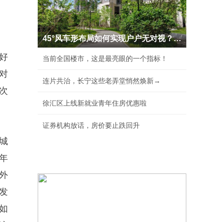
45°风车形布局如何实现户户无对视？新世界·天
好
当前全国楼市，这是最亮眼的一个指标！
对
连片共治，长宁这些老弄堂悄然焕新→
次
徐汇区上线新就业青年住房优惠啦
证券机构放话，房价要止跌回升
城
年
外
发
如