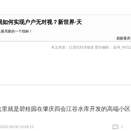
布局如何实现户户无对视？新世界·天
是最亮眼的一个指标！
易眼看房
本文来源：21世纪经济报道 责任编辑： 金伟_NO12
这里就是碧桂园在肇庆四会江谷水库开发的高端小区
26-08-06 10:08:13
0