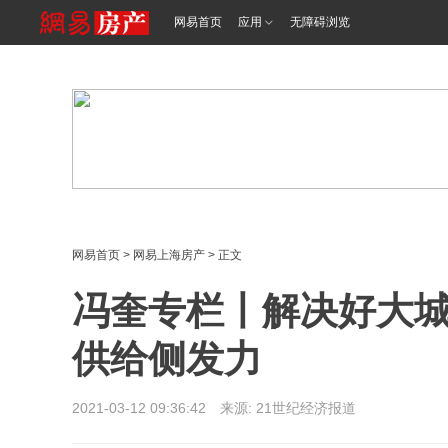
<%@ /0080/e/0080ep_includecss_1301.vm %>
网易首页
应用
无障碍浏览
网易首页
>
网易上海房产
> 正文
冯奎专栏丨解决好大
供给侧发力
2021-03-12 09:36:42 来源: 21世纪经济报道