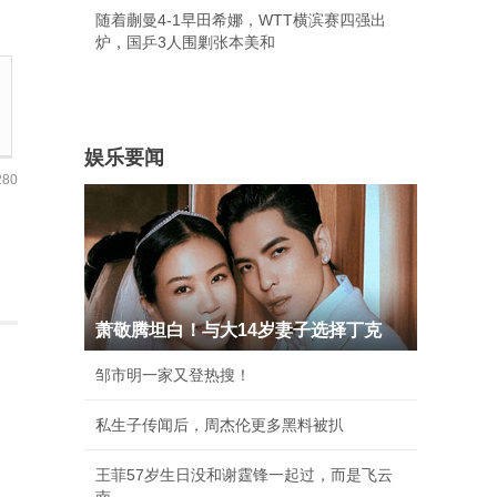
随着蒯曼4-1早田希娜，WTT横滨赛四强出
炉，国乒3人围剿张本美和
娱乐要闻
80
萧敬腾坦白！与大14岁妻子选择丁克
邹市明一家又登热搜！
私生子传闻后，周杰伦更多黑料被扒
王菲57岁生日没和谢霆锋一起过，而是飞云