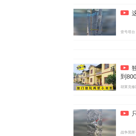
壹号塔台 20
到80
胡莱克修斯 2
战争黑匣子 2