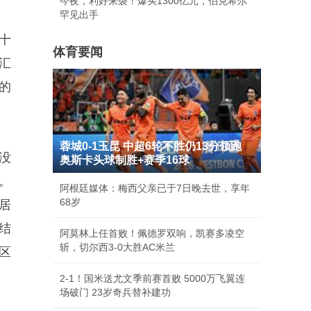
今夜，利好来袭！爆买1300亿元，伯克希尔
罕见出手
十
体育要闻
汇
的
蓉城0-1玉昆 中超6轮不胜仍13分领跑
没
奥斯卡头球制胜+赛季16球
。
阿根廷媒体：梅西父亲已于7日晚去世，享年
68岁
居
结
阿莫林上任首败！佩德罗双响，凯赛多凌空
斩，切尔西3-0大胜AC米兰
区
2-1！国米送尤文季前赛首败 5000万飞翼连
场破门 23岁奇兵替补建功