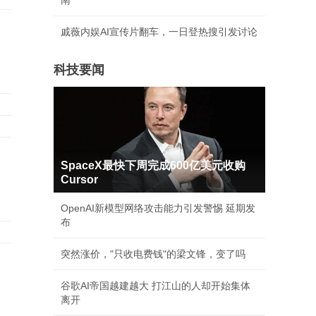
南
戚薇内娱AI宣传片翻车，一日登热搜引发讨论
科技要闻
SpaceX最快下周完成600亿美元收购
Cursor
OpenAI新模型网络攻击能力引发警惕 延期发
布
突然涨价，"只收电费钱"的梁文锋，变了吗
谷歌AI帝国越建越大 打江山的人却开始集体
离开