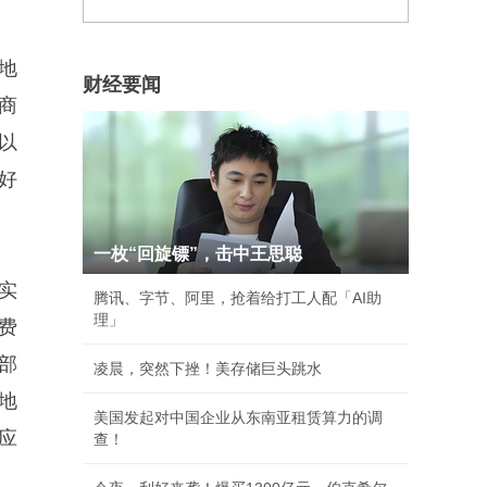
地
财经要闻
商
以
好
一枚“回旋镖”，击中王思聪
实
腾讯、字节、阿里，抢着给打工人配「AI助
理」
费
部
凌晨，突然下挫！美存储巨头跳水
地
美国发起对中国企业从东南亚租赁算力的调
应
查！