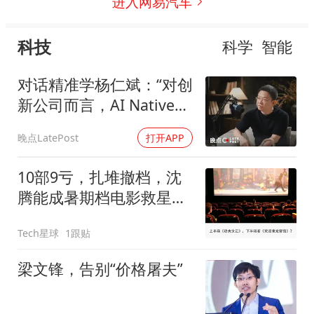
进入网易汽车
科技
科学
智能
对话精准学杨仁斌：“对创
新公司而言，AI Native
不是选择，是生死。”
晚点LatePost
打开APP
10部9亏，扎堆撤档，沈
腾能成暑期档电影救星
吗？
Tech星球
1跟贴
梁文锋，告别“价格屠夫”