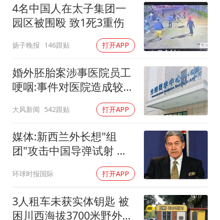
4名中国人在太子集团一
园区被围殴 致1死3重伤
扬子晚报
146跟贴
打开APP
婚外胚胎案涉事医院员工
哽咽:事件对医院造成较大
冲击
大风新闻
542跟贴
打开APP
媒体:新西兰外长想"组
团"攻击中国导弹试射 结
果被打脸
环球时报国际
打开APP
3人租车未获实体钥匙 被
困川西海拔3700米野外10