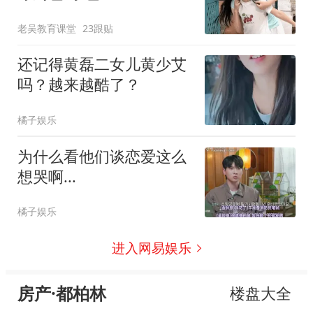
老吴教育课堂
23跟贴
还记得黄磊二女儿黄少艾
吗？越来越酷了？
橘子娱乐
为什么看他们谈恋爱这么
想哭啊...
橘子娱乐
进入网易娱乐
房产·都柏林
楼盘大全