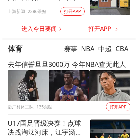
余小时
上游新闻
2286跟贴
打开APP
进入今日要闻
打开APP
体育
赛事
NBA
中超
CBA
去年信誓旦旦3000万 今年NBA查无此人
后厂村体工队
135跟贴
打开APP
U17国足晋级决赛！点球
决战淘汰河床，江宇涵两