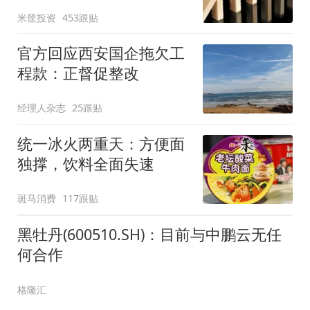
米筐投资
453跟贴
官方回应西安国企拖欠工
程款：正督促整改
经理人杂志
25跟贴
统一冰火两重天：方便面
独撑，饮料全面失速
斑马消费
117跟贴
黑牡丹(600510.SH)：目前与中鹏云无任
何合作
格隆汇