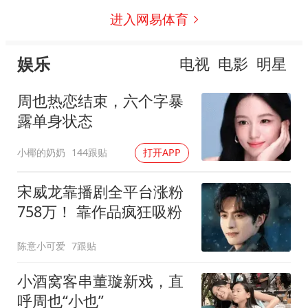
进入网易体育
娱乐
电视
电影
明星
周也热恋结束，六个字暴
露单身状态
小椰的奶奶
144跟贴
打开APP
宋威龙靠播剧全平台涨粉
758万！ 靠作品疯狂吸粉
陈意小可爱
7跟贴
小酒窝客串董璇新戏，直
呼周也“小也”