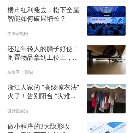
楼市红利褪去，松下全屋
智能如何破局增长？
中国家电网
还是年轻人的脑子好使！
闲置物品拿到工位上，反
而比家用更香
装修秀
1跟贴
浙江人家的 “高级晾衣法”
火了！告别阳台 “灾难现
场”，3 招让家居颜值翻倍
设计最前沿
做小程序的3大隐形收