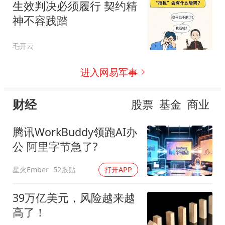
生效判决必须履行 契约精
神不容践踏
毛开云
进入网易军事
财经
股票
基金
商业
腾讯WorkBuddy领跑AI办
公 阿里字节急了?
星火Ember
52跟贴
打开APP
39万亿美元，风险越来越
高了！