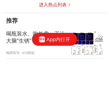
进入热点列表
推荐
喝瓶装水、吃外卖，正让
App内打开
大脑“生锈”，加速痴呆！
复旦大学最新：微塑料搅
梅斯医学
416跟贴
乱肠道菌群，“偷走”牛磺
酸，加速记忆崩塌，助推
冉莹颖自称收入是邹市明5倍再上热搜，网友细扒发现拳王0收入的原因
阿尔茨海默病
浪花妈妈
1284跟贴
意媒：佩里西奇已向国米