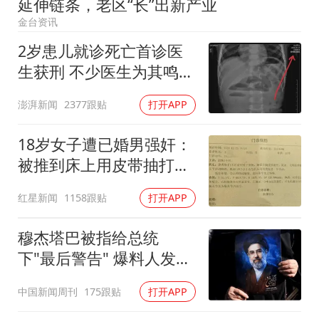
延伸链条，老区“长”出新产业
日本试射“战斧”导弹，国防部回应
金台资讯
U17国足点球大战淘汰河床晋级决赛
2岁患儿就诊死亡首诊医
中国女篮70-67险胜尼日利亚女篮
生获刑 不少医生为其鸣不
百花奖开幕式
平
澎湃新闻
2377跟贴
打开APP
广东雷州通报特教老师招聘违规事件
胡彦斌韩磊 谁帮谁
18岁女子遭已婚男强奸：
被推到床上用皮带抽打后
夯实基础开新局
强奸
红星新闻
1158跟贴
打开APP
穆杰塔巴被指给总统
下"最后警告" 爆料人发声
意味深长
中国新闻周刊
175跟贴
打开APP