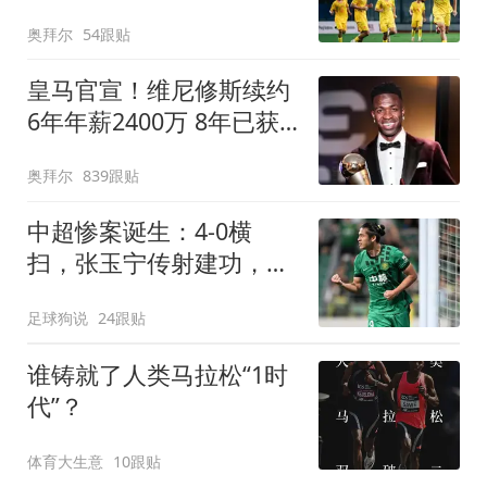
次扑点，再战阿森纳
奥拜尔
54跟贴
皇马官宣！维尼修斯续约
6年年薪2400万 8年已获
14冠
奥拜尔
839跟贴
中超惨案诞生：4-0横
扫，张玉宁传射建功，北
京国安升到第3
足球狗说
24跟贴
谁铸就了人类马拉松“1时
代”？
体育大生意
10跟贴