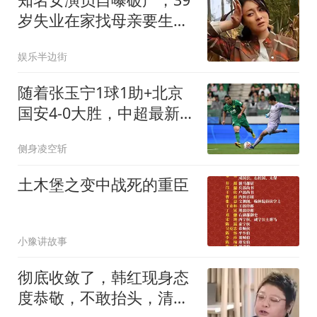
岁失业在家找母亲要生活
费，为何能这么惨
娱乐半边街
随着张玉宁1球1助+北京
国安4-0大胜，中超最新
积分榜出炉
侧身凌空斩
土木堡之变中战死的重臣
小豫讲故事
彻底收敛了，韩红现身态
度恭敬，不敢抬头，清瘦