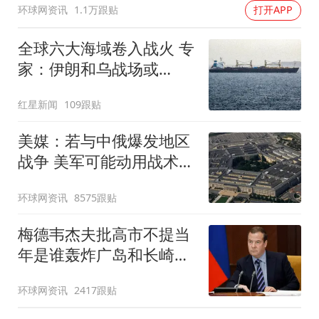
环球网资讯
1.1万跟贴
打开APP
全球六大海域卷入战火 专
家：伊朗和乌战场或
正"连接"
红星新闻
109跟贴
美媒：若与中俄爆发地区
战争 美军可能动用战术核
武器
环球网资讯
8575跟贴
梅德韦杰夫批高市不提当
年是谁轰炸广岛和长崎：
耻辱
环球网资讯
2417跟贴