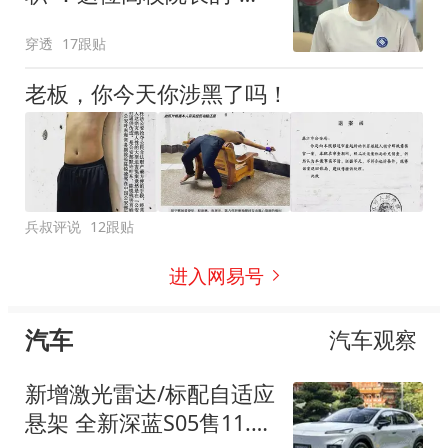
性”耐人寻味
穿透
17跟贴
老板，你今天你涉黑了吗！
兵叔评说
12跟贴
进入网易号
汽车
汽车观察
新增激光雷达/标配自适应
悬架 全新深蓝S05售11.59