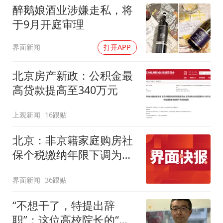
醉鹅娘酒业涉嫌走私，将
于9月开庭审理
界面新闻
打开APP
北京房产新政：公积金最
高贷款提高至340万元
上观新闻
16跟贴
北京：非京籍家庭购房社
保个税缴纳年限下调为一
年
界面新闻
36跟贴
“不想干了，特提出辞
职”：这位高校院长的“任