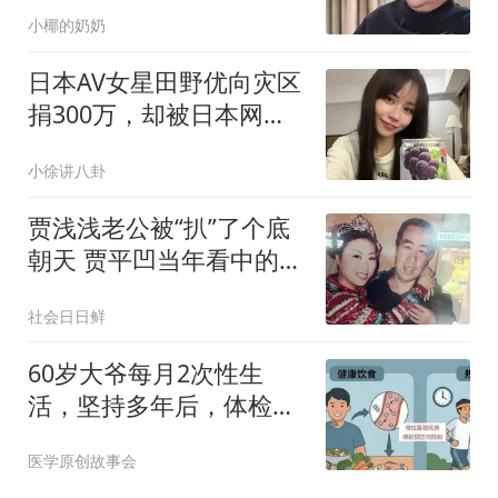
不少 现状令人唏嘘
小椰的奶奶
日本AV女星田野优向灾区
捐300万，却被日本网友
痛骂：是脏钱，但还是谢
小徐讲八卦
谢你
贾浅浅老公被“扒”了个底
朝天 贾平凹当年看中的女
婿 现在成啥样？
社会日日鲜
60岁大爷每月2次性生
活，坚持多年后，体检结
果让人意外
医学原创故事会