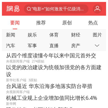
“电影+”如何激发千亿级消费新活力？
泉州市委书记张毅恭被查
要闻
推荐
原创
热点
台风白海豚已进入24小时警戒线
新闻
娱乐
体育
财经
图片
上海：台风白海豚或将带来龙卷风
汽车
军事
直播
房产
科技
国乒男单横滨冠军赛全军覆没
从四个维度读懂今年以来中国元首外交
四川宜宾高县4.9级地震致1死
公益
视频
手机
数码
本地
央视新闻客户端
274跟贴
38岁演员求职万岁山NPC成功
以党的政治建设为统领加强党的各方面建
网易号
时尚
家居
跟贴
游戏
秋天的第一杯奶茶到底有多火
设
教育
公开课
健康
旅游
亲子
新华社客户端
3跟贴
美股存储板块集体大跌
台风逼近 华东沿海多地落实防台举措
艺术
双创
小说
数字藏品
中巨芯：上半年归母净利润1405.77万元
央视新闻客户端
机械工业规上企业增加值同比增长6.4%
东航：国内客票提前14天免费退改
新华网