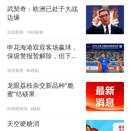
武契奇：欧洲已处于大战
边缘
吉刻新闻
1666跟贴
申花海港双双客场赢球，
保级警报暂解除，但下一
轮才是生死战
澎湃新闻
46跟贴
龙眼荔枝杂交新品种“脆
蜜”结硕果
环球网资讯
4跟贴
天空硬糖消