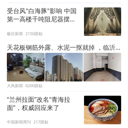
受台风"白海豚"影响 中国
第一高楼千吨阻尼器摆动
明显
极目新闻
2150跟贴
天花板钢筋外露、水泥一抠就掉 ，临沂一安置楼交房半年即被鉴定存安全隐患；楼体至今未加固，仍有居民常住
大风新闻
6200跟贴
“兰州拉面”改名“青海拉
面”，权威回应来了
中国新闻周刊
217跟贴