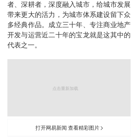
白海豚突然大拐弯 走出罕见路线
者、深耕者，深度融入城市，给城市发展
周星驰妈妈现身香港首映礼
带来更大的活力，为城市体系建设留下众
SK海力士回应“或出售重庆工厂”传闻
多经典作品。成立三十年、专注商业地产
开发与运营近二十年的宝龙就是这其中的
大疆错失宇树
代表之一。
三预警齐发 11个省份有大到暴雨
“还不如不放假”
从科技创新看开局起步的时与势
打开网易新闻 查看精彩图片