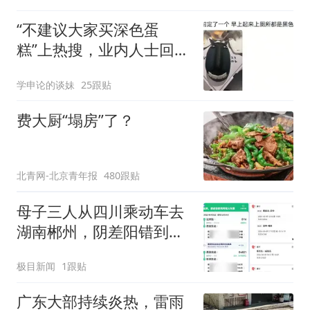
“不建议大家买深色蛋
糕”上热搜，业内人士回应
了→
学申论的谈妹
25跟贴
费大厨“塌房”了？
北青网-北京青年报
480跟贴
母子三人从四川乘动车去
湖南郴州，阴差阳错到了
陕西彬州，当事人：买票
极目新闻
1跟贴
时打错字了，难怪越走越
冷
广东大部持续炎热，雷雨