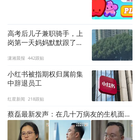
高考后儿子兼职骑手，上
岗第一天妈妈默默跟了三
公里，感慨孩子真的长大
潇湘晨报
442跟贴
了
小红书被指期权归属前集
中辞退员工
红星新闻
218跟贴
蔡磊最新发声：在几十万病友的生机面前，我个人的面子和尊严已经不值一提了，即使倒在黎明前，也要把路铺好