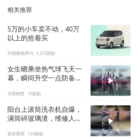
相关推荐
5万的小车卖不动，40万
以上的抢着买
中国新闻周刊
2.2万跟贴
女生晒乘坐热气球飞天一
幕，瞬间升空一点防备都
没有
无限鹤壁
75跟贴
阳台上滚筒洗衣机自爆，
满筒碎玻璃渣，维修人员
称是人为原因，从未见过
荔枝新闻
124跟贴
洗衣机自爆