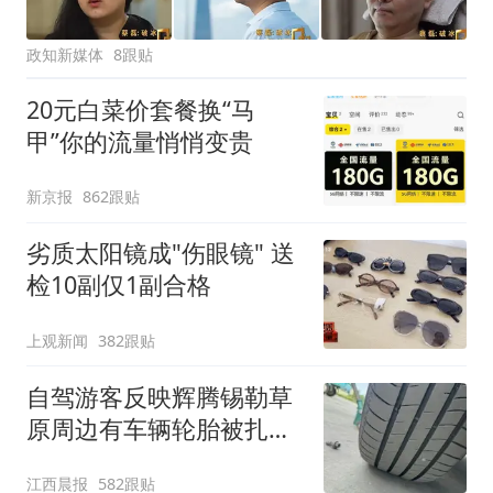
政知新媒体
8跟贴
20元白菜价套餐换“马
甲”你的流量悄悄变贵
新京报
862跟贴
劣质太阳镜成"伤眼镜" 送
检10副仅1副合格
上观新闻
382跟贴
自驾游客反映辉腾锡勒草
原周边有车辆轮胎被扎，
修理店铺换胎价格高达千
江西晨报
582跟贴
元，官方发布情况通报