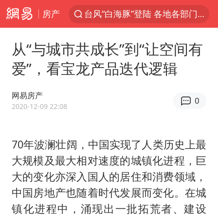
房产
台风“白海豚”登陆 各地各部门全力应对
上海鼓励居家办公
从“与城市共成长”到“让空间有
上海青浦区启动防汛防台Ⅰ级响应
爱”，看宝龙产品迭代逻辑
血指纹匹配成功，20年悬案告破！凶手被执行死刑
费大厨口号更改 不再宣传小炒肉大王
网易房产
0
独闯南太行失联女子遗体已找到
2020-12-09 22:08
成都多趟列车临时停运
70年波澜壮阔，中国实现了人类历史上最
多地银行上调存款利率
大规模及最大相对速度的城镇化进程，巨
演员秦焰去世 曾出演《狂飙》
大的变化亦深入国人的居住和消费领域，
中央气象台继续发布暴雨橙警
中国房地产也随着时代发展而变化。在城
朱一龙的鼻子怎么了
镇化进程中，涌现出一批拓荒者、建设