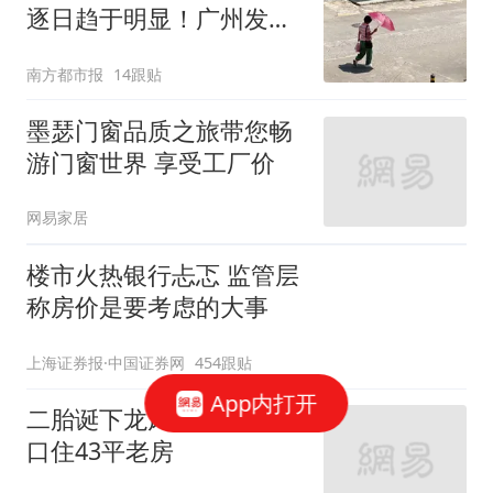
逐日趋于明显！广州发布
高温橙色预警
南方都市报
14跟贴
墨瑟门窗品质之旅带您畅
游门窗世界 享受工厂价
网易家居
楼市火热银行忐忑 监管层
称房价是要考虑的大事
上海证券报·中国证券网
454跟贴
App内打开
二胎诞下龙凤胎 沪一家七
口住43平老房