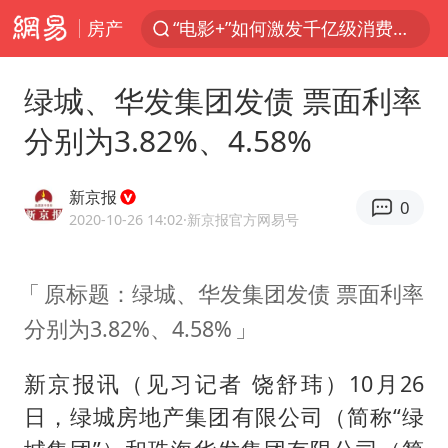
房产
“电影+”如何激发千亿级消费新活力？
东航：国内客票提前14天免费退改
绿城、华发集团发债 票面利率
日本试射“战斧”导弹，国防部回应
分别为3.82%、4.58%
台风白海豚中心风力增强
广东雷州通报特教老师招聘违规事件
新京报
0
四川宜宾高县4.9级地震致1死
2020-10-26 14:02
·新京报官方网易号
百花奖开幕式
原标题：绿城、华发集团发债 票面利率
“新疆阿勒泰八月能滑雪”不实
分别为3.82%、4.58%
向鹏0-3不敌张本智和
我国外贸延续良好增长态势
新京报讯（见习记者 饶舒玮）10月26
国防部：中国军队坚决反制任何闹海挑衅图谋
日，绿城房地产集团有限公司（简称“绿