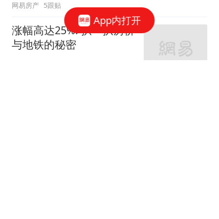
网易房产
5跟贴
App内打开
涨幅高达25%! 扒一扒房价
与地铁的秘密
网易房产
320跟贴
外环轨交房受热捧 近期热
销盘3.1万/平起
网易房产
10跟贴
起早贪黑卖力工作！这儿
不限购可先立足
网易房产
3跟贴