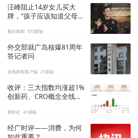
汪峰阻止14岁女儿买大
牌，“孩子应该知道父母的
不易”，称自己买衣服80%
极目新闻
573跟贴
都在淘宝
外交部就广岛核爆81周年
答记者问
央视新闻客户端
21跟贴
收评：三大指数均涨超1%
创新药、CRO概念全线走
强
财联社
41跟贴
经广时评——消费，为何
如此重要？