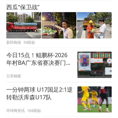
西瓜“保卫战”
新民晚报
54跟贴
今日15点！鲲鹏杯·2026
年村BA广东省赛决赛门票
免费预约
云安融媒
一分钟两球 U17国足2:1逆
转勒沃库森U17队
环球网资讯
164跟贴