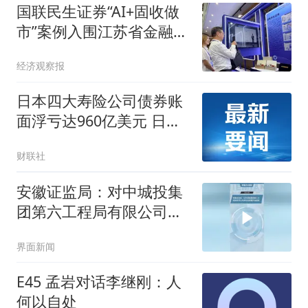
国联民生证券“AI+固收做
市”案例入围江苏省金融科
技创新应用名单，多项金
经济观察报
融科技前沿成果亮相推进
会
日本四大寿险公司债券账
面浮亏达960亿美元 日本
金融厅予以密切关注
财联社
安徽证监局：对中城投集
团第六工程局有限公司采
取出具警示函措施
界面新闻
E45 孟岩对话李继刚：人
何以自处