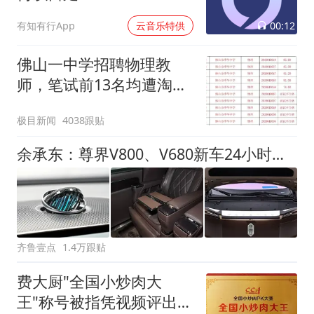
00:12
有知有行App
云音乐特供
佛山一中学招聘物理教
师，笔试前13名均遭淘
汰？教育局：已叫停招
极目新闻
4038跟贴
聘，成立调查组全面核查
余承东：尊界V800、V680新车24小时大定突破3500台
齐鲁壹点
1.4万跟贴
费大厨"全国小炒肉大
王"称号被指凭视频评出