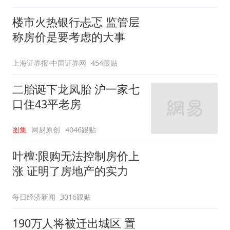
楼市火热银行忐忑 监管层
称房价是要考虑的大事
上海证券报·中国证券网
454跟贴
二胎诞下龙凤胎 沪一家七
口住43平老房
图集
网易原创
4046跟贴
叶檀:限购无法控制房价上
涨 证明了房地产的实力
每日经济新闻
3016跟贴
190万人将被迁出城区 置