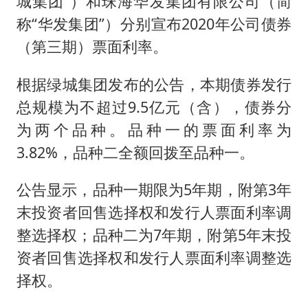
城集团”）和珠海华发集团有限公司（简
女儿为争财产堵门阻挠父亲出殡
称“华发集团”）分别宣布2020年公司债券
今日立秋你咬秋了吗
（第三期）票面利率。
欧阳娜娜窦靖童好搭
“今天得有40℃了吧 为啥还不预警”
根据绿城集团发布的公告，本期债券发行
总规模为不超过9.5亿元（含），债券分
建筑工人不慎坠落身体被3根钢筋刺穿
为两个品种。品种一的票面利率为
立秋养生千万避开六大误区
3.82%，品种二全额回拨至品种一。
夯实基础开新局
公告显示，品种一期限为5年期，附第3年
末投资者回售选择权和发行人票面利率调
整选择权；品种二为7年期，附第5年末投
资者回售选择权和发行人票面利率调整选
择权。