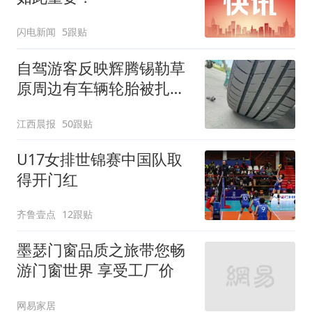
闪电新闻
5跟贴
自驾游客反映辉腾锡勒草
原周边有车辆轮胎被扎，
修理店铺换胎价格高达千
江西晨报
50跟贴
元，官方发布情况通报
U17女排世锦赛中国队取
得开门红
齐鲁壹点
12跟贴
墨瑟门窗品质之旅带您畅
游门窗世界 享受工厂价
网易家居