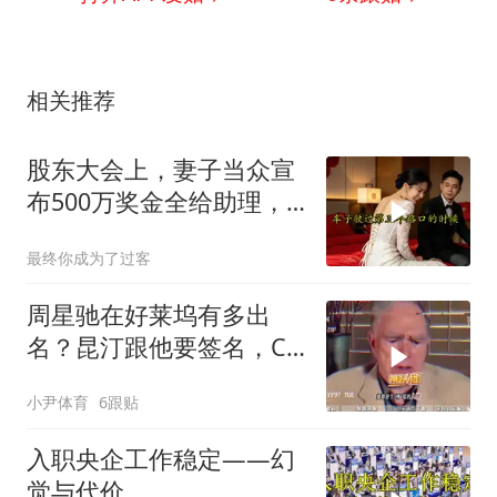
相关推荐
股东大会上，妻子当众宣
布500万奖金全给助理，
我起身离去，她急忙拦住
最终你成为了过客
我：老公，别走
周星驰在好莱坞有多出
名？昆汀跟他要签名，C
罗竟是他的粉！
小尹体育
6跟贴
入职央企工作稳定——幻
觉与代价