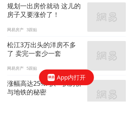
规划一出房价就动 这儿的
房子又要涨价了！
网易房产
3跟贴
松江3万出头的洋房不多
了 卖完一套少一套
网易房产
5跟贴
App内打开
涨幅高达25%! 扒一扒房价
与地铁的秘密
网易房产
320跟贴
外环轨交房受热捧 近期热
销盘3.1万/平起