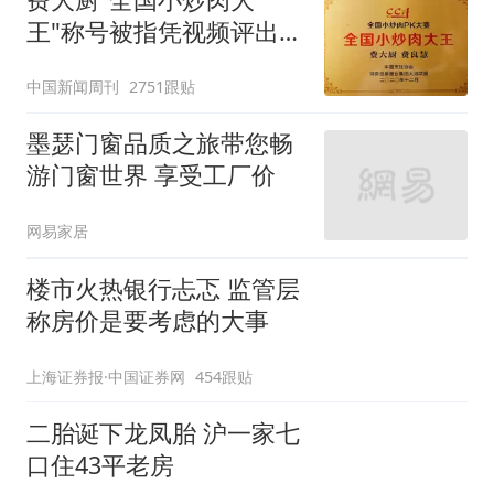
王"称号被指凭视频评出
官方回应
中国新闻周刊
2751跟贴
墨瑟门窗品质之旅带您畅
游门窗世界 享受工厂价
网易家居
楼市火热银行忐忑 监管层
称房价是要考虑的大事
上海证券报·中国证券网
454跟贴
二胎诞下龙凤胎 沪一家七
口住43平老房