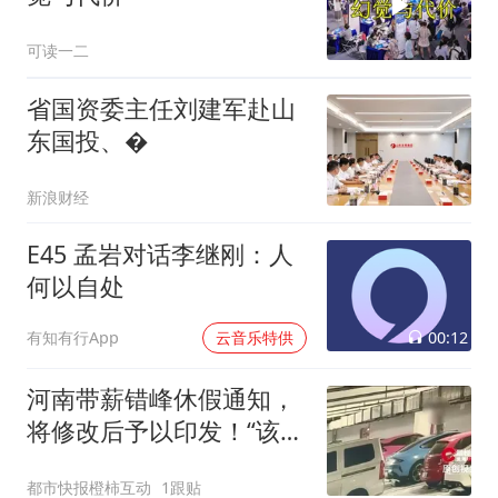
可读一二
省国资委主任刘建军赴山
东国投、�
新浪财经
E45 孟岩对话李继刚：人
何以自处
00:12
有知有行App
云音乐特供
河南带薪错峰休假通知，
将修改后予以印发！“该文
相关表述不够准确，程序
都市快报橙柿互动
1跟贴
审签不规范”