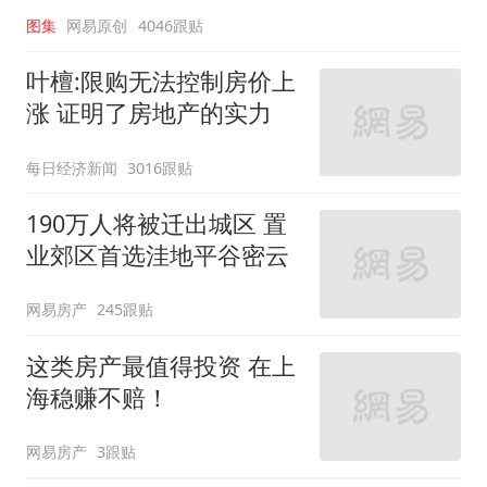
图集
网易原创
4046跟贴
叶檀:限购无法控制房价上
涨 证明了房地产的实力
每日经济新闻
3016跟贴
190万人将被迁出城区 置
业郊区首选洼地平谷密云
网易房产
245跟贴
这类房产最值得投资 在上
海稳赚不赔！
网易房产
3跟贴