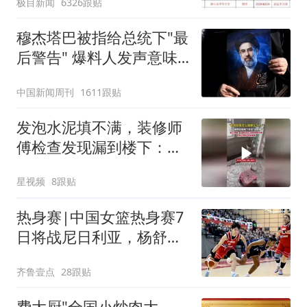
极目新闻
6326跟贴
聘，成立调查组全面核查
穆杰塔巴被指给总统下"最
后警告" 爆料人发声意味
深长
中国新闻周刊
1611跟贴
发泡水泥填不满，装修师
傅检查发现漏到楼下：出
风口未延伸到外墙
星视频
8跟贴
热身赛|中国女篮热身赛7
日将战尼日利亚，杨舒予
有望出战
齐鲁壹点
28跟贴
费大厨"全国小炒肉大