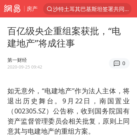
房产
沙特土耳其巴基斯坦签署共同防务协议
“电影+”如何激发千亿级消费新活力？
百亿级央企重组案获批，“电
泉州市委书记张毅恭被查
建地产”将成往事
台风白海豚已进入24小时警戒线
全球首个长时储能一体化产业园量产
第一财经
0
台风白海豚或吞并鲸鱼 登陆地点更新
2020-09-25 09:42
四川宜宾市高县4.9级地震致1人死亡
如无意外，“电建地产”作为法人主体，将
名创优品回应女子吐槽内裤质量差
退出历史舞台。9月22日，南国置业
中巨芯：上半年归母净利润1405.77万元
（002305.SZ）公告称，收到国务院国有
中国女篮70-67险胜尼日利亚女篮
资产监督管理委员会相关批复，原则上同
U17国足点球大战淘汰河床晋级决赛
意其与电建地产的重组方案。