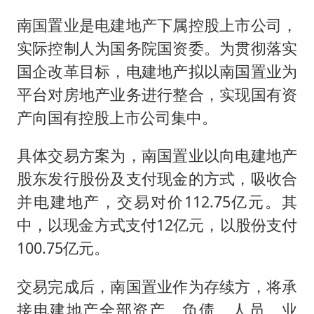
国防部：坚决反制任何闹海挑衅图谋
南国置业是电建地产下属控股上市公司，
胡彦斌获《歌手2026》歌王
实际控制人为国务院国资委。为贯彻落实
秋天的第一杯奶茶到底有多火
国企改革目标，电建地产拟以南国置业为
38岁演员求职万岁山NPC成功
平台对房地产业务进行整合，实现国有资
“今天得有40℃了吧 为啥还不预警”
产向国有控股上市公司集中。
百花奖开幕式
具体交易方案为，南国置业以向电建地产
我国外贸延续良好增长态势
股东发行股份及支付现金的方式，吸收合
夯实基础开新局
并电建地产，交易对价112.75亿元。其
中，以现金方式支付12亿元，以股份支付
100.75亿元。
交易完成后，南国置业作为存续方，将承
接电建地产全部资产、负债、人员、业