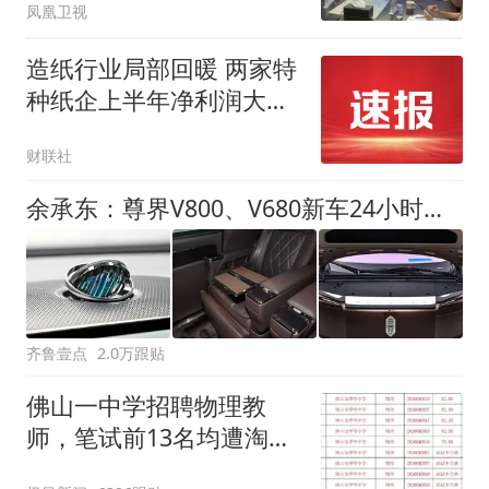
凤凰卫视
造纸行业局部回暖 两家特
种纸企上半年净利润大幅
增长|财报解读
财联社
余承东：尊界V800、V680新车24小时大定突破3500台
齐鲁壹点
2.0万跟贴
佛山一中学招聘物理教
师，笔试前13名均遭淘
汰？教育局：已叫停招