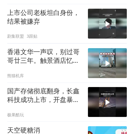
上市公司老板坦白身份，
结果被嫌弃
剧集联盟
3跟贴
香港文华一声叹，别过哥
哥廿三年。触景酒店忆芳
华世间再无张国荣
熊猫机库
国产存储彻底翻身，长鑫
科技成功上市，开盘暴涨
471%！
极果酷玩
天空硬糖消