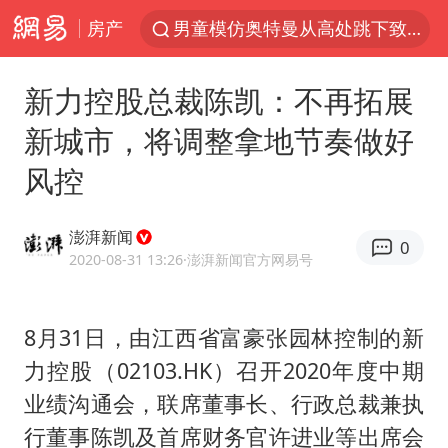
房产
男童模仿奥特曼从高处跳下致骨折
富婆带资进组给自己硬加60多场吻戏
新力控股总裁陈凯：不再拓展
名创优品一次性内裤 颜面尽失
新城市，将调整拿地节奏做好
“六爷”挂一颗出场
风控
白海豚将正面袭击贯穿浙江
梁家辉：到内地拍戏不是北上是回归
澎湃新闻
0
视频丨中国东方电气集团原党组副书记、董事宋致远被查
2020-08-31 13:26
·澎湃新闻官方网易号
牛津大学一纸声明甩不了锅
包文婧：二胎很难一碗水端平
8月31日，由江西省富豪张园林控制的新
力控股（02103.HK）召开2020年度中期
香港宏福苑火灾或由烟头引起
业绩沟通会，联席董事长、行政总裁兼执
浙江台州《告全体市民书》
行董事陈凯及首席财务官许进业等出席会