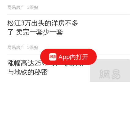
网易房产
3跟贴
松江3万出头的洋房不多
了 卖完一套少一套
网易房产
5跟贴
App内打开
涨幅高达25%! 扒一扒房价
与地铁的秘密
网易房产
320跟贴
外环轨交房受热捧 近期热
销盘3.1万/平起
网易房产
10跟贴