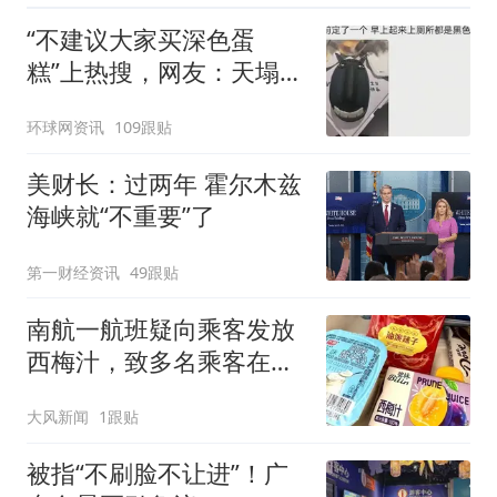
“不建议大家买深色蛋
糕”上热搜，网友：天塌
了！
环球网资讯
109跟贴
美财长：过两年 霍尔木兹
海峡就“不重要”了
第一财经资讯
49跟贴
南航一航班疑向乘客发放
西梅汁，致多名乘客在飞
行途中排队上厕所！乘
大风新闻
1跟贴
客：机上100多人只有2个
厕所；客服回应：并非每
被指“不刷脸不让进”！广
架飞机都会发放西梅汁