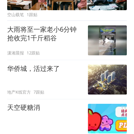
空山载笔
1跟贴
大雨将至一家老小6分钟
抢收完1千斤稻谷
潇湘晨报
12跟贴
华侨城，活过来了
地产K线官方
7跟贴
天空硬糖消