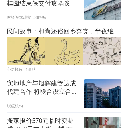
桂园结束保交付攻坚战，
正式重启正常经营
财经资本观察
53跟贴
民间故事：和尚还俗回乡奔丧，半夜继母溜进房间，青蛇救和尚一命
心灵悦读
1跟贴
实地地产与旭辉建管达成
代建合作 将联合设立合资
公司
观点机构
搬家报价570元临时变卦