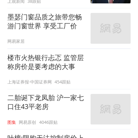
上观新闻
38跟贴
墨瑟门窗品质之旅带您畅
游门窗世界 享受工厂价
网易家居
楼市火热银行忐忑 监管层
称房价是要考虑的大事
上海证券报·中国证券网
454跟贴
二胎诞下龙凤胎 沪一家七
口住43平老房
图集
网易原创
4046跟贴
叶檀:限购无法控制房价上