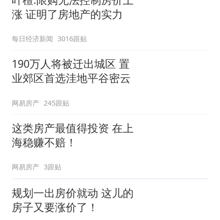
涨 证明了房地产的实力
每日经济新闻
3016跟贴
190万人将被迁出城区 置
业郊区首选洼地平谷密云
网易房产
245跟贴
这类房产最值得投资 在上
海稳赚不赔！
网易房产
3跟贴
规划一出房价就动 这儿的
房子又要涨价了！