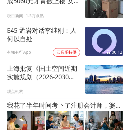
成5060元才肯搬上楼 女子
傻眼
极目新闻
1.5万跟贴
E45 孟岩对话李继刚：人
何以自处
00:12
有知有行App
云音乐特供
上海批复《国土空间近期
实施规划（2026-2030
年）》
观点机构
我花了半年时间考下了注册会计师，婆婆说这证有什么用又不能当饭吃，三个月后她儿子公司财务造假，是我出手摆平的