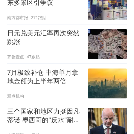
东多景区引争议
南方都市报
271跟贴
日元兑美元汇率再次突然
跳涨
齐鲁壹点
47跟贴
7月极致补仓 中海单月拿
地金额为上半年两倍
观点机构
三个国家和地区力挺因凡
蒂诺 墨西哥的"反水"耐人
寻味