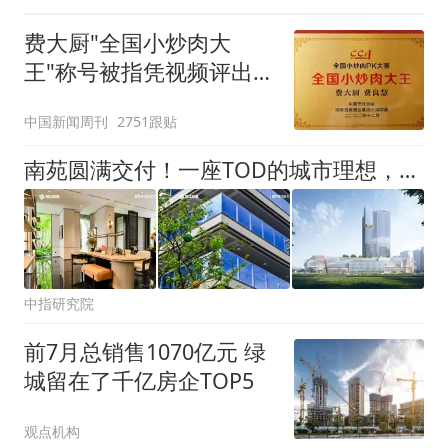
费大厨"全国小炒肉大
王"称号被指凭视频评出
官方回应
中国新闻周刊
2751跟贴
南苑圆满交付！一座TOD的城市理想，在锦江中环澎湃兑现
中指研究院
前7月总销售1070亿元 绿
城留在了千亿房企TOP5
观点机构