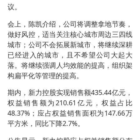
女主硬加吻戏短剧已下架
议。
《给阿嬷的情书》售后来了
会上，陈凯介绍，公司将调整拿地节奏，
郑丽文：台湾从来没有“独立”过
做好风控，适当关注核心城市周边三四线
网传《披荆斩棘2026》名单
城市；公司不会拓展新城市，将继续深耕
人民的健康、体质、幸福一脉相承
已经进入的城市，且不希望公司大起大
落。将继续强调人均效能的提高，组织架
构扁平化等管理的提高。
期内，新力控股实现销售额435.44亿元，
权益销售额为210.61亿元，权益占比
48.37%；应占权益销售面积为147.66万
平方米，同比下降2.7%。