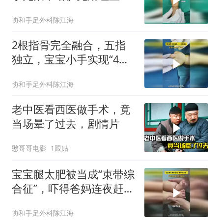
感受中国医术
协和手足外科陈江海
2根指骨完全融合，五指
独立，宝宝小手实现“4变
5”
协和手足外科陈江海
老中医看西医做手术，竟
当场晕了过去，剧情片
憨哥哥电影
1跟贴
宝宝腿太肥被当成“束带综
合征”，吓得爸妈连夜赶往
武汉
协和手足外科陈江海