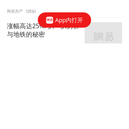
网易房产
5跟贴
App内打开
涨幅高达25%! 扒一扒房价
与地铁的秘密
网易房产
320跟贴
外环轨交房受热捧 近期热
销盘3.1万/平起
网易房产
10跟贴
起早贪黑卖力工作！这儿
不限购可先立足
网易房产
3跟贴