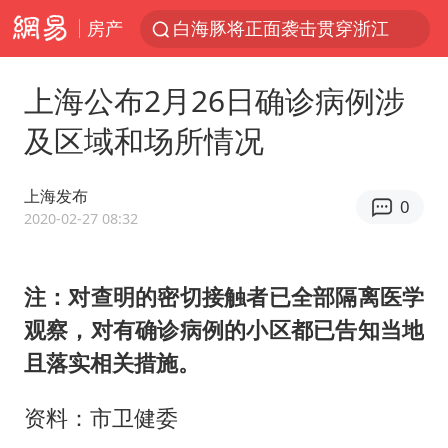
房产
白海豚将正面袭击贯穿浙江
视频丨中国东方电气集团原党组副书记、董事宋致远被查
上海公布2月26日确诊病例涉
四川宜宾市珙县发生3.4级地震
及区域和场所情况
黄金创今年来最大单周涨幅
香港宏福苑火灾或由烟头引起
上海发布
0
浙江台州《告全体市民书》
2020-02-27 08:32
媒体：“内容由AI生成”不是免责盾牌
注：对查明的密切接触者已全部隔离医学
女主硬加吻戏短剧已下架
观察，对有确诊病例的小区都已告知当地
周末打虎 宋致远被查
且落实相关措施。
台风白海豚实时路径
郑丽文：台湾从来没有“独立”过
资料：市卫健委