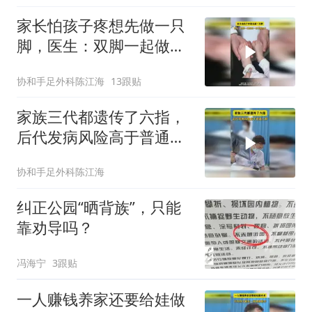
家长怕孩子疼想先做一只
脚，医生：双脚一起做疼
一回不就完了
协和手足外科陈江海
13跟贴
家族三代都遗传了六指，
后代发病风险高于普通人
群
协和手足外科陈江海
纠正公园“晒背族”，只能
靠劝导吗？
冯海宁
3跟贴
一人赚钱养家还要给娃做