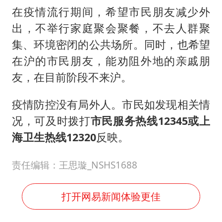
女子网购名牌包发现是自己丢的那只
在疫情流行期间，希望市民朋友减少外
《给阿嬷的情书》售后来了
出，不举行家庭聚会聚餐，不去人群聚
多个明星演唱会取消
集、环境密闭的公共场所。同时，也希望
万岁山接盘烂尾恒大文旅城
在沪的市民朋友，能劝阻外地的亲戚朋
上海轮渡全线停航
友，在目前阶段不来沪。
人民的健康、体质、幸福一脉相承
疫情防控没有局外人。市民如发现相关情
况，可及时拨打
市民服务热线12345或上
海卫生热线12320
反映。
责任编辑：王思璇_NSHS1688
打开网易新闻体验更佳