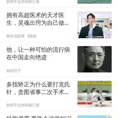
协和手足外科陈江海
拥有高超医术的天才医
生，灵魂出窍为自己做手
术
寒松说剧呀
3跟贴
他，让一种可怕的流行病
在中国走向绝迹
知识分子
多指矫正为什么要打克氏
针，贪图省事二次手术得
不偿失
协和手足外科陈江海