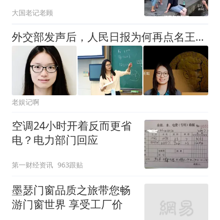
大国老记老顾
外交部发声后，人民日报为何再点名王虹？这三大信号你看懂了吗？
老娱记啊
空调24小时开着反而更省
电？电力部门回应
第一财经资讯
963跟贴
墨瑟门窗品质之旅带您畅
游门窗世界 享受工厂价