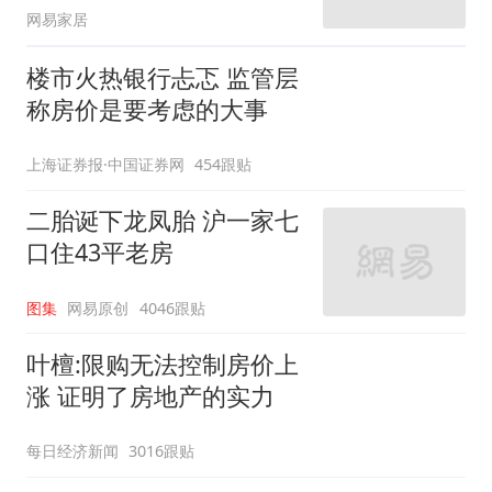
网易家居
楼市火热银行忐忑 监管层
称房价是要考虑的大事
上海证券报·中国证券网
454跟贴
二胎诞下龙凤胎 沪一家七
口住43平老房
图集
网易原创
4046跟贴
叶檀:限购无法控制房价上
涨 证明了房地产的实力
每日经济新闻
3016跟贴