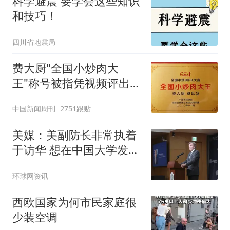
科学避震 要学会这些知识
和技巧！
四川省地震局
费大厨"全国小炒肉大
王"称号被指凭视频评出
官方回应
中国新闻周刊
2751跟贴
美媒：美副防长非常执着
于访华 想在中国大学发表
演讲
环球网资讯
西欧国家为何市民家庭很
少装空调