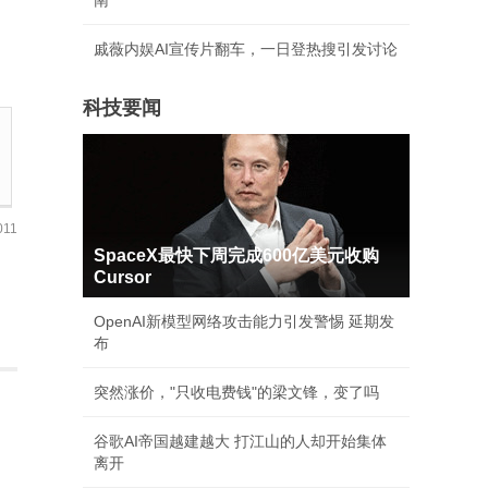
南
戚薇内娱AI宣传片翻车，一日登热搜引发讨论
科技要闻
11
SpaceX最快下周完成600亿美元收购
Cursor
OpenAI新模型网络攻击能力引发警惕 延期发
布
突然涨价，"只收电费钱"的梁文锋，变了吗
谷歌AI帝国越建越大 打江山的人却开始集体
离开