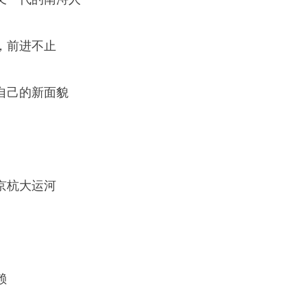
，前进不止
自己的新面貌
京杭大运河
赖