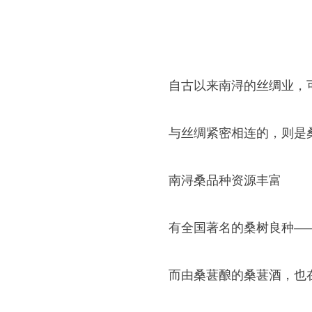
自古以来南浔的丝绸业，
与丝绸紧密相连的，则是
南浔桑品种资源丰富
有全国著名的桑树良种—
而由桑葚酿的桑葚酒，也