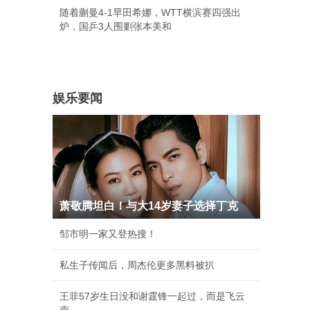
随着蒯曼4-1早田希娜，WTT横滨赛四强出
炉，国乒3人围剿张本美和
娱乐要闻
萧敬腾坦白！与大14岁妻子选择丁克
邹市明一家又登热搜！
私生子传闻后，周杰伦更多黑料被扒
王菲57岁生日没和谢霆锋一起过，而是飞云