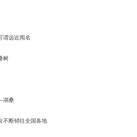
可谓远近闻名
桑树
—湖桑
在不断销往全国各地