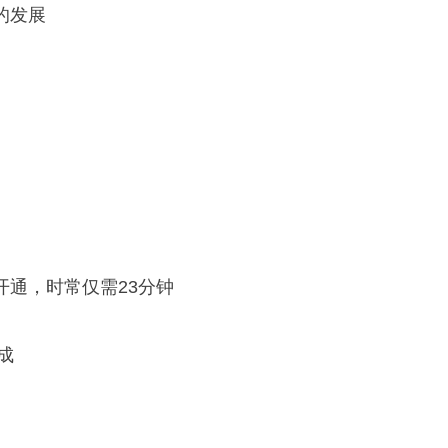
的发展
开通，时常仅需23分钟
成