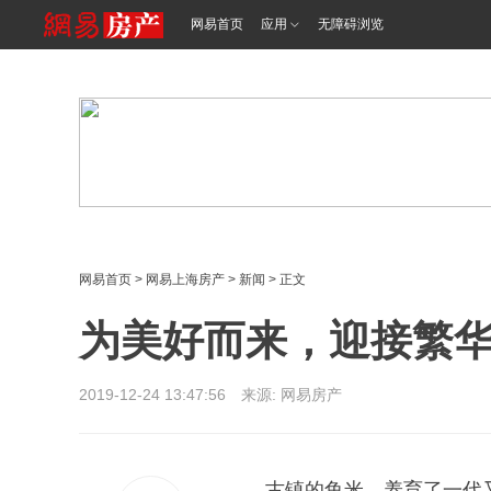
<%@ /0080/e/0080ep_includecss_1301.vm %>
网易首页
应用
无障碍浏览
网易首页
>
网易上海房产
>
新闻
> 正文
为美好而来，迎接繁
2019-12-24 13:47:56 来源: 网易房产
古镇的鱼米，养育了一代