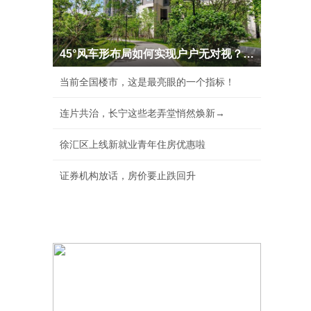
45°风车形布局如何实现户户无对视？新世界·天
当前全国楼市，这是最亮眼的一个指标！
连片共治，长宁这些老弄堂悄然焕新→
徐汇区上线新就业青年住房优惠啦
证券机构放话，房价要止跌回升