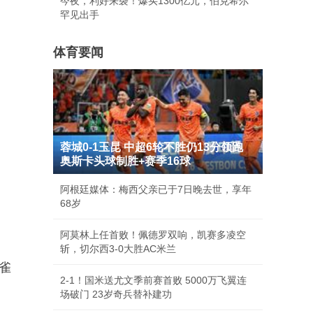
今夜，利好来袭！爆买1300亿元，伯克希尔
罕见出手
体育要闻
蓉城0-1玉昆 中超6轮不胜仍13分领跑
奥斯卡头球制胜+赛季16球
阿根廷媒体：梅西父亲已于7日晚去世，享年
68岁
阿莫林上任首败！佩德罗双响，凯赛多凌空
斩，切尔西3-0大胜AC米兰
雀
2-1！国米送尤文季前赛首败 5000万飞翼连
场破门 23岁奇兵替补建功