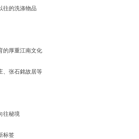
以往的洗涤物品
育的厚重江南文化
庄、张石銘故居等
向往秘境
新标签