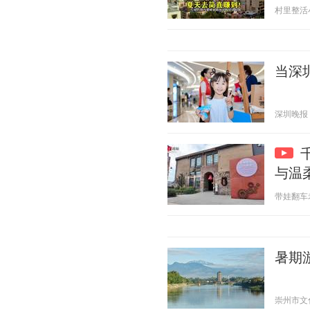
村里整活小分
当深
深圳晚报 20
与温
带娃翻车老父
暑期
崇州市文化体