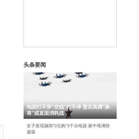
头条要闻
地面打不穿"空战"打不停 普京高调"换
将"或直面消耗战
女子发现漏洞"0元购"3千台电器 家中堆满快
递箱