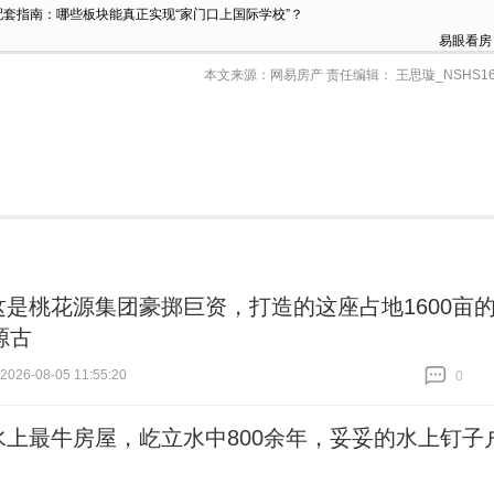
套指南：哪些板块能真正实现“家门口上国际学校”？
易眼看房
本文来源：网易房产 责任编辑： 王思璇_NSHS16
这是桃花源集团豪掷巨资，打造的这座占地1600亩
源古
26-08-05 11:55:20
0
跟贴
0
水上最牛房屋，屹立水中800余年，妥妥的水上钉子