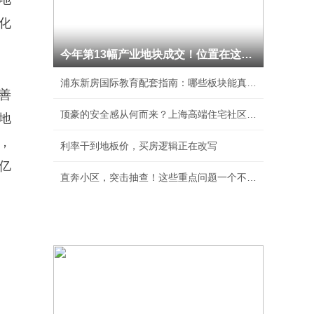
化
今年第13幅产业地块成交！位置在这里→
浦东新房国际教育配套指南：哪些板块能真正实现
善
顶豪的安全感从何而来？上海高端住宅社区安保体
地
%，
利率干到地板价，买房逻辑正在改写
1亿
直奔小区，突击抽查！这些重点问题一个不落！