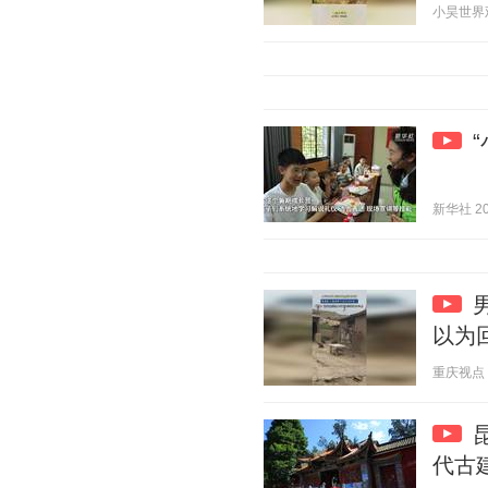
小昊世界观 2
新华社 202
以为
重庆视点 20
代古