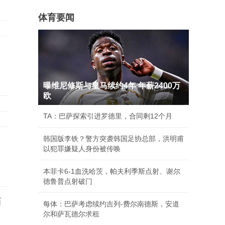
体育要闻
曝维尼修斯与皇马续约4年 年薪2400万
欧
TA：巴萨探索引进罗德里，合同剩12个月
韩国版李铁？警方突袭韩国足协总部，洪明甫
以犯罪嫌疑人身份被传唤
本菲卡6-1血洗哈茨，帕夫利季斯点射、谢尔
德鲁普点射破门
简
每体：巴萨考虑续约吉列-费尔南德斯，安道
尔和萨瓦德尔求租