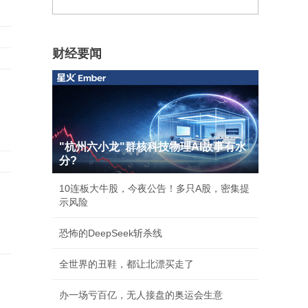
财经要闻
"杭州六小龙"群核科技物理AI故事有水
分?
10连板大牛股，今夜公告！多只A股，密集提
示风险
恐怖的DeepSeek斩杀线
全世界的丑鞋，都让北漂买走了
办一场亏百亿，无人接盘的奥运会生意