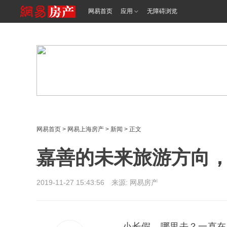
<%@ /0080/e/0080ep_includecss_1301.vm %>
网易首页
应用
无障碍浏览
网易首页
>
网易上海房产
>
新闻
> 正文
嘉善的未来旅游方向
2019-11-27 15:43:56 来源: 网易房产
小长假，哪里去？一直在