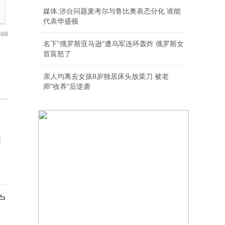
媒体:涉台问题麦考尔与鲁比奥表态分化 谁能
代表华盛顿
88
名下"俄罗斯亚马逊"遭乌军连环轰炸 俄罗斯女
首富怒了
亲人均离去女孩8岁独居床头放菜刀 被老
师"收养"后逆袭
的
户