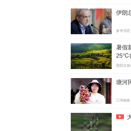
伊朗
参考消息 20
暑假
25℃
邵阳文旅广体
塘河
江津融媒 20