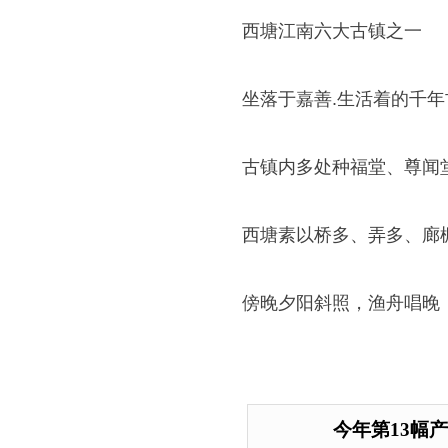
西塘江南六大古镇之一
坐落于嘉善.生活着的千
古镇内多处种福堂、尊闻
西塘素以桥多、弄多、廊
傍晚夕阳斜照，渔舟唱晚
今年第13幅