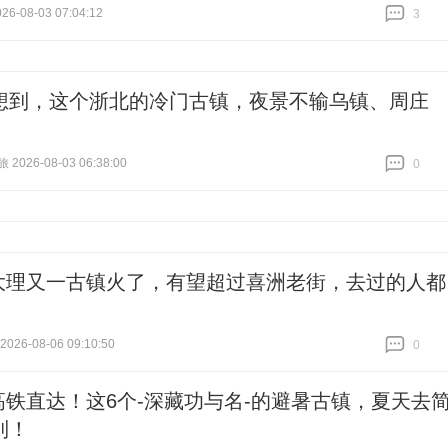
6-08-03 07:04:12
3
跟贴
3
想到，这个浙北的冷门古镇，夜景不输乌镇、周庄
026-08-03 06:38:00
0
跟贴
0
大理又一古镇火了，有望超过喜洲老街，去过的人都
26-08-06 09:10:50
0
跟贴
0
高铁直达！这6个-深藏功与名-的避暑古镇，夏天去
到！