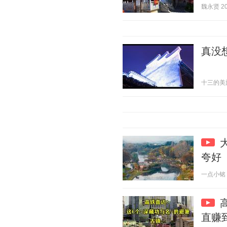
魏永贤 202
真没
十三的美旅 2
夸好
一点小铭 20
直赚