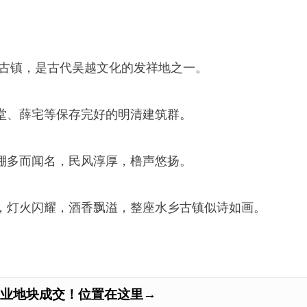
年古镇，是古代吴越文化的发祥地之一。
堂、薛宅等保存完好的明清建筑群。
棚多而闻名，民风淳厚，橹声悠扬。
，灯火闪耀，酒香飘溢，整座水乡古镇似诗如画。
产业地块成交！位置在这里→