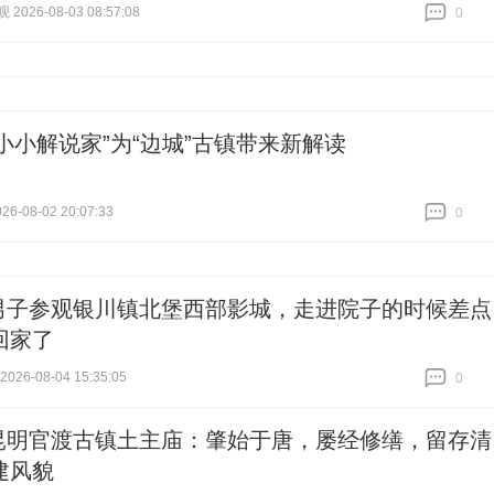
026-08-03 08:57:08
0
跟贴
0
“小小解说家”为“边城”古镇带来新解读
6-08-02 20:07:33
0
跟贴
0
男子参观银川镇北堡西部影城，走进院子的时候差点
回家了
26-08-04 15:35:05
0
跟贴
0
昆明官渡古镇土主庙：肇始于唐，屡经修缮，留存清
建风貌