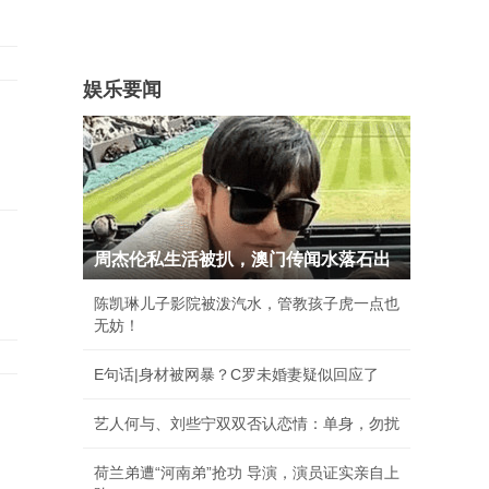
娱乐要闻
周杰伦私生活被扒，澳门传闻水落石出
陈凯琳儿子影院被泼汽水，管教孩子虎一点也
无妨！
E句话|身材被网暴？C罗未婚妻疑似回应了
艺人何与、刘些宁双双否认恋情：单身，勿扰
荷兰弟遭“河南弟”抢功 导演，演员证实亲自上