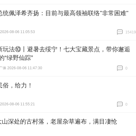
跟贴
0
总统佩泽希齐扬：目前与最高领袖联络"非常困难"
26-08-06 11:05:53
15419
跟贴
15419
新玩法⑩丨避暑去绥宁！七大宝藏景点，带你邂逅
的“绿野仙踪”
 2026-08-06 11:47:30
0
跟贴
0
民俗，给力！
26-08-06 11:55:21
0
跟贴
0
大山深处的古村落，老屋杂草遍布，满目凄怆