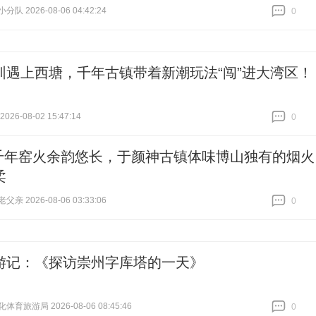
队 2026-08-06 04:42:24
0
跟贴
0
圳遇上西塘，千年古镇带着新潮玩法“闯”进大湾区！
26-08-02 15:47:14
0
跟贴
0
千年窑火余韵悠长，于颜神古镇体味博山独有的烟火
柔
亲 2026-08-06 03:33:06
0
跟贴
0
游记：《探访崇州字库塔的一天》
育旅游局 2026-08-06 08:45:46
0