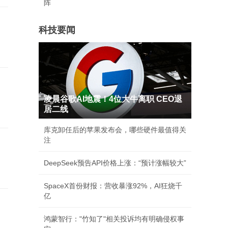
阵
科技要闻
凌晨谷歌AI地震！4位大牛离职 CEO退
居二线
库克卸任后的苹果发布会，哪些硬件最值得关
注
DeepSeek预告API价格上涨：“预计涨幅较大”
SpaceX首份财报：营收暴涨92%，AI狂烧千
亿
鸿蒙智行："竹知了"相关投诉均有明确侵权事