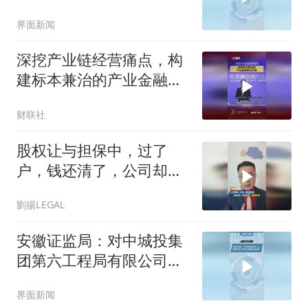
界面新闻
深挖产业链经营痛点，构
建标本兼治的产业金融解
决方案
财联社
股权让与担保中，过了
户，钱还清了，公司却没
了？
劉揚LEGAL
安徽证监局：对中城投集
团第六工程局有限公司采
取出具警示函措施
界面新闻