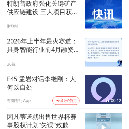
特朗普政府强化关键矿产
供应链建设 三大项目获
5800万美元融资支持
财联社
2026年上半年最火赛道：
具身智能行业前4月融资
超200笔，总规模超550亿
36氪
元
E45 孟岩对话李继刚：人
何以自处
00:12
有知有行App
云音乐特供
因凡蒂诺就出售世界杯赛
事股权计划“失误”致歉