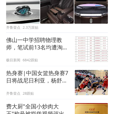
齐鲁壹点
2.3万跟贴
佛山一中学招聘物理教
师，笔试前13名均遭淘
汰？教育局：已叫停招
极目新闻
6842跟贴
聘，成立调查组全面核查
热身赛|中国女篮热身赛7
日将战尼日利亚，杨舒予
有望出战
齐鲁壹点
28跟贴
费大厨"全国小炒肉大
王"称号被指凭视频评出