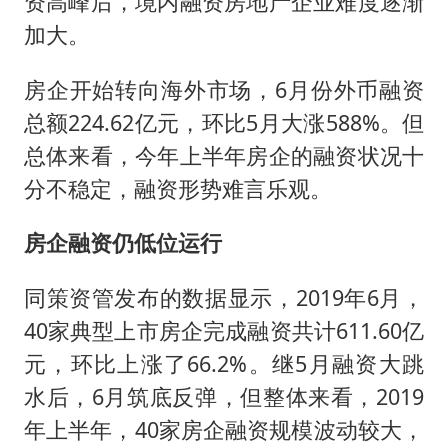
资高峰后，境内融资房地产企业难度逐渐
飞机票免费退改真的来了
加大。
秋天的第一杯奶茶到底有多火
房企开始转向海外市场，6月份外币融资
2名小孩玩手机低头幅度近乎折叠
总额224.62亿元，环比5月大涨588%。但
38岁演员求职万岁山NPC成功
总体来看，今年上半年房企的融资状况十
国防部：中国军队坚决反制任何闹海挑衅图谋
分不稳定，融资形势难言乐观。
夯实基础开新局
房企融资仍低位运行
同策资管发布的数据显示，2019年6月，
40家典型上市房企完成融资共计611.60亿
元，环比上涨了66.2%。继5月融资大跳
水后，6月筑底反弹，但整体来看，2019
年上半年，40家房企融资规模波动较大，