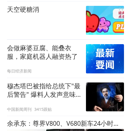
天空硬糖消
会做麻婆豆腐、能叠衣
服，家庭机器人融资热了
每日经济新闻
穆杰塔巴被指给总统下"最
后警告" 爆料人发声意味
深长
中国新闻周刊
3415跟贴
余承东：尊界V800、V680新车24小时大定突破3500台