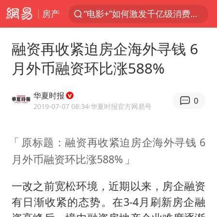
“电影+”如何激发千亿级消费新活力？
房产
台风白海豚已进入24小时警戒线
泉州市委书记张毅恭被查
融资再收紧迫房企海外寻钱 6
秘鲁和墨西哥宣布恢复外交关系
月外币融资环比涨588%
沙特土耳其巴基斯坦签署共同防务协议
中医教你一招提升气血
华夏时报
0
2019-07-07 08:34
·华夏时报官方网易号
台风白海豚或吞并鲸鱼 登陆地点更新
全球首个长时储能一体化产业园量产
原标题：融资再收紧迫房企海外寻钱 6
四川宜宾市高县4.9级地震致1人死亡
月外币融资环比涨588%
老中医：立秋后养心是关键
一改之前宽松环境，近期以来，房企融资
胡彦斌获《歌手2026》歌王
有日渐收紧的态势。在3-4月刷新房企融
名创优品回应女子吐槽内裤质量差