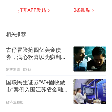
打开APP发贴
0
条跟贴
相关推荐
古仔冒险抢四亿美金债
券，满心欢喜以为赚翻，
结果却是为他人嫁衣
凉爽追剧
1跟贴
国联民生证券“AI+固收做
市”案例入围江苏省金融科
技创新应用名单，多项金
经济观察报
融科技前沿成果亮相推进
会