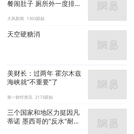
餐闹肚子 厕所外一度排长
队
大风新闻
1303跟贴
天空硬糖消
美财长：过两年 霍尔木兹
海峡就“不重要”了
第一财经资讯
2173跟贴
三个国家和地区力挺因凡
蒂诺 墨西哥的"反水"耐人
寻味