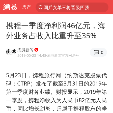
房产
国乒女单三将晋级四强
光影经济撬动暑期消费新蓝海
携程一季度净利润46亿元，海
宁夏运动会开幕
外业务占收入比重升至35%
马克·艾伦退出斯诺克中国公开赛
微信又有新功能，你可以“撤回”你的撤回了！
澎湃新闻
0
新疆优化调整景区内自驾服务费
2019-05-23 14:48
·澎湃新闻官方网易号
情侣平潭拍日出坠崖1死1伤
5月23日，携程旅行网（纳斯达克股票代
上四休三，但降薪1000元，你接受吗？
码：CTRP）发布了截至3月31日的2019年
老挝国会主席赛宋蓬逝世
第一季度财务业绩。财报显示，2019年第
黄金牛市回来了吗
一季度，携程净收入为人民币82亿元人民
杭州全市有序停课
币，同比增长21%，归属于携程股东的净