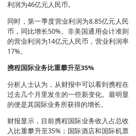
商场现钱学森巨幅海报 负责人回应
利润为46亿元人民币。
36岁男演员成景区NPC后人气爆棚
同时，第一季度营业利润为8.85亿元人民
“不怕六爷挂得多 就怕六爷挂一颗”
币，同比增长50%。非美国通用会计准则
全民健身事业高质量发展
的营业利润为14亿元人民币，营业利润率
台当局重金为“台独”织“皇帝新衣”
17%。
几元成本的AI广告导致千万市值蒸发
携程国际业务比重攀升至35%
《欢迎来龙餐馆》口碑
乐享全民健身 共筑健康中国
分析人士认为，从财报中可以看到携程在
过去几个月里发生的一些新变化。最明显
的便是其国际业务所获得的增长。
财报显示，目前携程国际业务收入占总收
入比重攀升至35%；国际酒店和国际机票