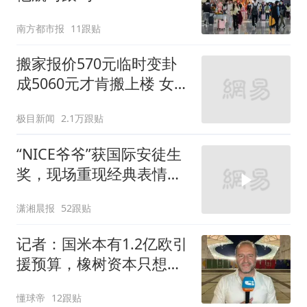
南方都市报
11跟贴
搬家报价570元临时变卦
成5060元才肯搬上楼 女子
傻眼
极目新闻
2.1万跟贴
“NICE爷爷”获国际安徒生
奖，现场重现经典表情
包，向中国粉丝问好
潇湘晨报
52跟贴
记者：国米本有1.2亿欧引
援预算，橡树资本只想赚
钱
懂球帝
12跟贴