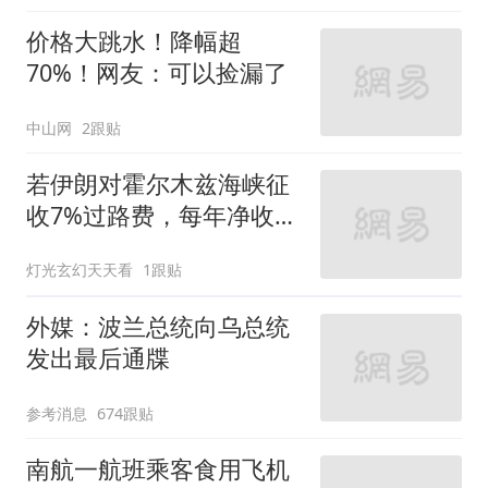
价格大跳水！降幅超
70%！网友：可以捡漏了
中山网
2跟贴
若伊朗对霍尔木兹海峡征
收7%过路费，每年净收入
可达1360亿美元
灯光玄幻天天看
1跟贴
外媒：波兰总统向乌总统
发出最后通牒
参考消息
674跟贴
南航一航班乘客食用飞机