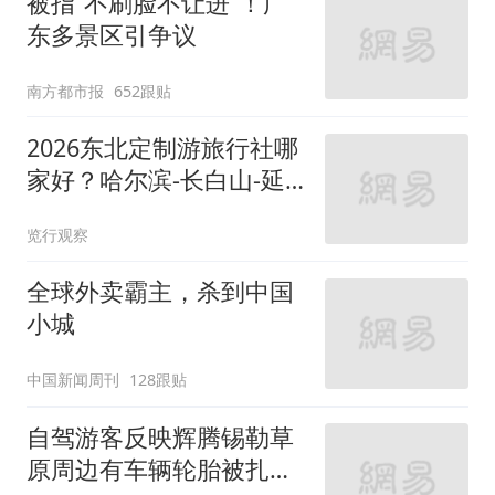
被指“不刷脸不让进”！广
东多景区引争议
南方都市报
652跟贴
2026东北定制游旅行社哪
家好？哈尔滨-长白山-延
吉线5大维度实测对比
览行观察
全球外卖霸主，杀到中国
小城
中国新闻周刊
128跟贴
自驾游客反映辉腾锡勒草
原周边有车辆轮胎被扎，