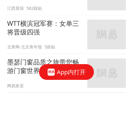
修理店铺换胎价格高达千
江西晨报
582跟贴
元，官方发布情况通报
WTT横滨冠军赛：女单三
将晋级四强
北青网-北京青年报
5跟贴
墨瑟门窗品质之旅带您畅
游门窗世界 享受工厂价
App内打开
网易家居
楼市火热银行忐忑 监管层
称房价是要考虑的大事
上海证券报·中国证券网
454跟贴