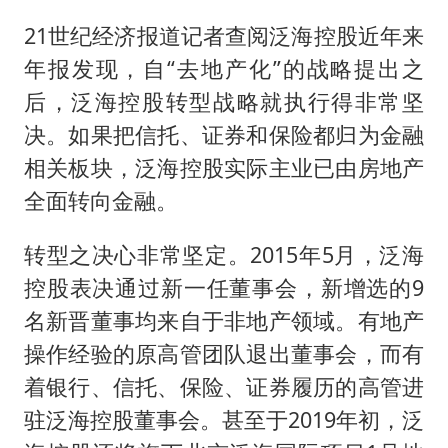
国家气候中心：8月将有4轮高温过程，部分地区可达40℃～45℃
21世纪经济报道记者查阅泛海控股近年来
泰国一女公务员妆容引争议 本人回应
年报发现，自“去地产化”的战略提出之
宇树科技发行价格150.80元/股
后，泛海控股转型战略就执行得非常坚
把党建设得更加坚强有力
决。如果把信托、证券和保险都归为金融
奋进开新局 实干挑大梁
相关板块，泛海控股实际主业已由房地产
全面转向金融。
转型之决心非常坚定。2015年5月，泛海
控股表决通过新一任董事会，新增选的9
名新晋董事均来自于非地产领域。有地产
操作经验的原高管团队退出董事会，而有
着银行、信托、保险、证券履历的高管进
驻泛海控股董事会。甚至于2019年初，泛