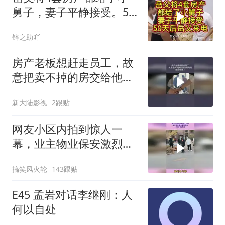
舅子，妻子平静接受。50
天后岳父来电
锌之助吖
房产老板想赶走员工，故
意把卖不掉的房交给他
们，最后惊讶了
新大陆影视
2跟贴
网友小区内拍到惊人一
幕，业主物业保安激烈争
执，大战一触即发
搞笑风火轮
143跟贴
E45 孟岩对话李继刚：人
何以自处