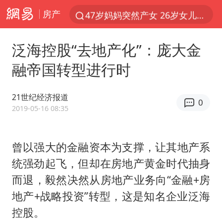
房产
47岁妈妈突然产女 26岁女儿：很震惊
男子结婚8年发现3个女儿均非亲生
泛海控股“去地产化”：庞大金
OpenAI为免费用户升级GPT-5.6 Luna
融帝国转型进行时
我国编制完成新版全月地质图
台风白海豚最新路径研判来了
21世纪经济报道
0
对话重庆地铁吐血女孩
2019-05-16 08:35
毛宁转发梯田音乐会视频海外网友赞叹
曾以强大的金融资本为支撑，让其地产系
巡查组提问 工作人员偷用手机查答案
统强劲起飞，但却在房地产黄金时代抽身
代人信访被判寻衅滋事案被告人获国赔
而退，毅然决然从房地产业务向“金融+房
现代版摸金校尉落网查获400多枚古币
地产+战略投资”转型，这是知名企业泛海
消费新图景｜多举措提升消费体验 释放夏日经济活力
控股。