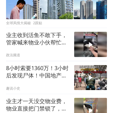
全球风情大揭秘
2跟贴
业主收到活鱼不敢下手，
管家喊来物业小伙帮忙，
杀鱼刮鳞一气呵成
政法频道
8小时索要1360万！3小时
后发现尸体！中国地产老
板在柬埔寨惨遭杀害！
趣说小史
业主才一天没交物业费，
物业直接把门禁锁了，网