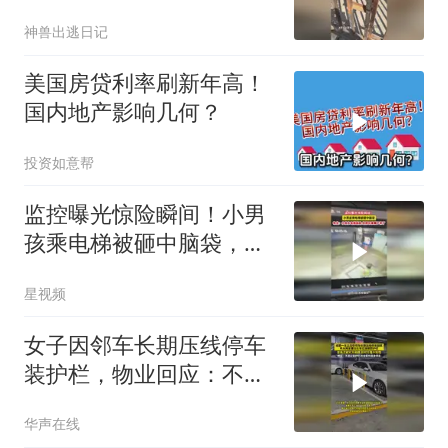
友：报警吧不交物业费 ，
神兽出逃日记
不等于你不能回
家！！！！
美国房贷利率刷新年高！
国内地产影响几何？
投资如意帮
监控曝光惊险瞬间！小男
孩乘电梯被砸中脑袋，物
业：不蹦掉不下来
星视频
女子因邻车长期压线停车
装护栏，物业回应：不建
议装护栏，也会影响自身
华声在线
停车