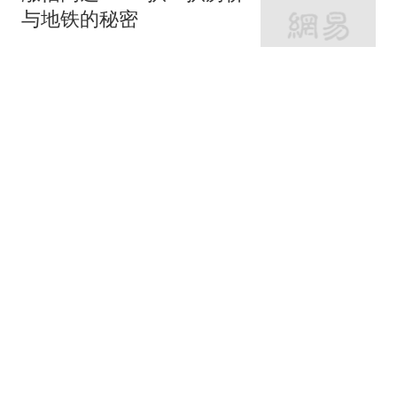
与地铁的秘密
网易房产
320跟贴
外环轨交房受热捧 近期热
销盘3.1万/平起
网易房产
10跟贴
起早贪黑卖力工作！这儿
不限购可先立足
网易房产
3跟贴
紧邻内环旁稀缺刚需房 周
边商业氛围成熟