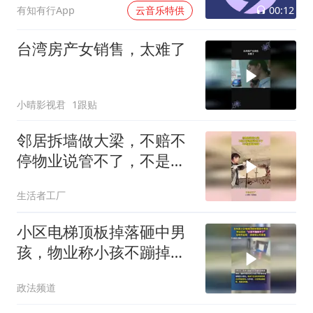
00:12
有知有行App
云音乐特供
台湾房产女销售，太难了
小晴影视君
1跟贴
邻居拆墙做大梁，不赔不
停物业说管不了，不是承
重墙自便
生活者工厂
小区电梯顶板掉落砸中男
孩，物业称小孩不蹦掉不
了，市监局：派维保公司
政法频道
查看