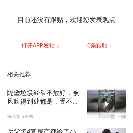
目前还没有跟贴，欢迎您发表观点
打开APP发贴
0
条跟贴
相关推荐
隔壁垃圾经常不放好，被
风吹得到处都是，受不了
让物业上门提醒，结果第
探山城
9跟贴
二天早上邻居就这么水灵
灵的把家门口垃圾拿走了
岳父将4套房产都给了小