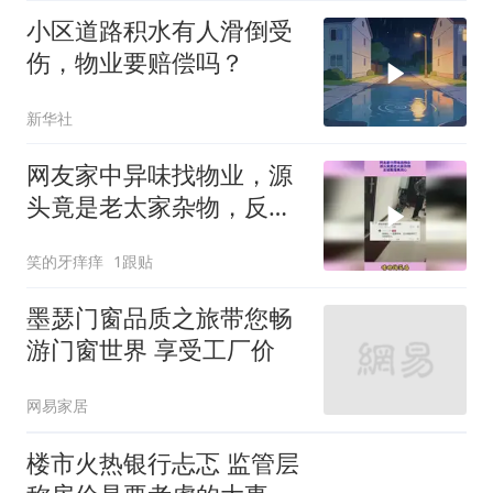
小区道路积水有人滑倒受
伤，物业要赔偿吗？
新华社
网友家中异味找物业，源
头竟是老太家杂物，反被
数落真闹心
笑的牙痒痒
1跟贴
墨瑟门窗品质之旅带您畅
游门窗世界 享受工厂价
网易家居
楼市火热银行忐忑 监管层