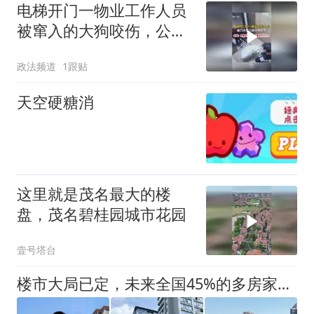
电梯开门一物业工作人员
被窜入的大狗咬伤，公
司：派出所已介入
政法频道
1跟贴
天空硬糖消
这里就是茂名最大的楼
盘，茂名碧桂园城市花园
壹号塔台
楼市大局已定，未来全国45%的多房家庭，或将迎来“4大机遇”