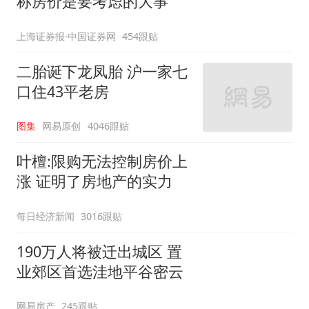
称房价是要考虑的大事
上海证券报·中国证券网
454跟贴
二胎诞下龙凤胎 沪一家七
口住43平老房
图集
网易原创
4046跟贴
叶檀:限购无法控制房价上
涨 证明了房地产的实力
每日经济新闻
3016跟贴
190万人将被迁出城区 置
业郊区首选洼地平谷密云
网易房产
245跟贴