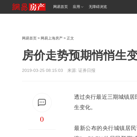
<%@ /0080/e/0080ep_includecss_1301.vm %>
网易首页
应用
无障碍浏览
网易首页
>
网易上海房产
> 正文
房价走势预期悄悄生变
2019-03-25 08:15:03 来源: 证券日报
透过央行最近三期城镇居
生变化。
0
最新公布的央行城镇居民