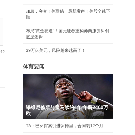
加息，突变！美联储，最新发声！美股全线下
跌
布局“黄金赛道”！国元证券重构券商服务科创
底层逻辑
39万亿美元，风险越来越高了！
12
体育要闻
曝维尼修斯与皇马续约4年 年薪2400万
欧
TA：巴萨探索引进罗德里，合同剩12个月