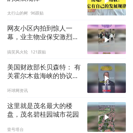
太行山的树
96跟贴
网友小区内拍到惊人一
幕，业主物业保安激烈争
执，大战一触即发
搞笑风火轮
121跟贴
美国财政部长贝森特： 有
关霍尔木兹海峡的协议或
在今明两日达成
环球网资讯
这里就是茂名最大的楼
盘，茂名碧桂园城市花园
壹号塔台