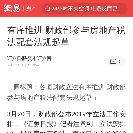
房产
24小时不关空调 电费反而更低？
店主遭女子“鬼手”换钞
有序推进 财政部参与房地产税
美国退回1000亿美元关税
法配套法规起草
38岁山东财大教授刘海明逝世
维持强台风级！白海豚直奔华东沿海
证券日报-资本证券网
0
河南试行周五下午弹性离岗
2019-03-22 08:41
顾客结账把钱扔地上 服务员霸气扔回
原标题：各项财政立法有序推进 财政部
日本籍女网红在韩直播时自杀身亡
参与房地产税法配套法规起草
“天津之眼”摩天轮附近2人落水
银行午休1.5小时 留个窗口行不行
3月20日，财政部公布2019年立法工作安
41岁女子为鼓励女儿考上985研究生
排，《证券日报》记者注意到，立法安排