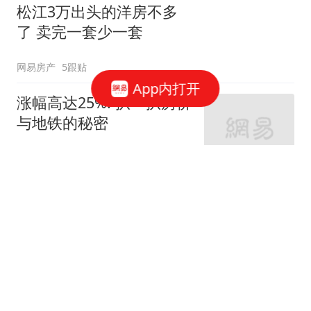
松江3万出头的洋房不多
了 卖完一套少一套
网易房产
5跟贴
App内打开
涨幅高达25%! 扒一扒房价
与地铁的秘密
网易房产
320跟贴
外环轨交房受热捧 近期热
销盘3.1万/平起
网易房产
10跟贴
起早贪黑卖力工作！这儿
不限购可先立足