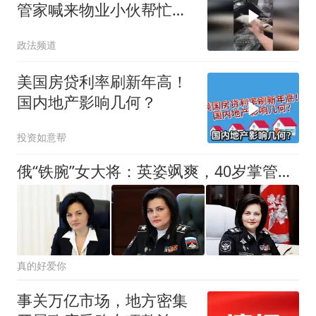
管家喊来物业小伙帮忙，
杀鱼刮鳞一气呵成
政法频道
美国房贷利率刷新年高！
国内地产影响几何？
投资如意帮
俄“铁腕”女大将：英姿飒爽，40岁掌管俄军财权，帮俄军省了钱
真的好爱你
事关万亿市场，地方密集