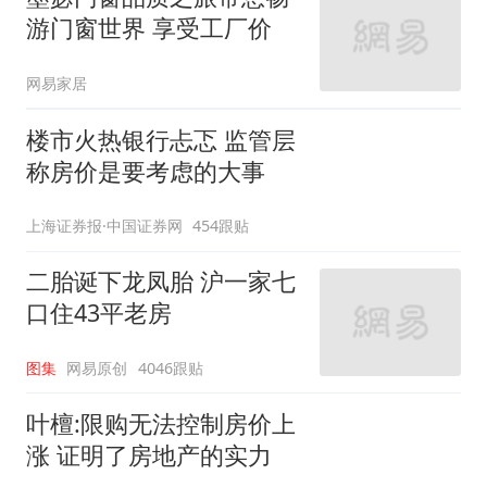
游门窗世界 享受工厂价
网易家居
楼市火热银行忐忑 监管层
称房价是要考虑的大事
上海证券报·中国证券网
454跟贴
二胎诞下龙凤胎 沪一家七
口住43平老房
图集
网易原创
4046跟贴
叶檀:限购无法控制房价上
涨 证明了房地产的实力