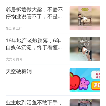
邻居拆墙做大梁，不赔不
停物业说管不了，不是承
重墙自便
生活者工厂
16年地产老炮跌落，6年
自媒体沉淀，终于看懂普
通人的翻身真相
大龙哥的哥
天空硬糖消
业主收到活鱼不敢下手，