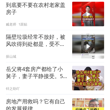
到底要不要在农村老家盖
房子
臧老师
1跟贴
隔壁垃圾经常不放好，被
风吹得到处都是，受不了
让物业上门提醒，结果第
探山城
二天早上邻居就这么水灵
灵的把家门口垃圾拿走了
岳父将4套房产都给了小
舅子，妻子平静接受。50
天后岳父来电
锌之助吖
房地产用救吗？它有自己
的发展规律