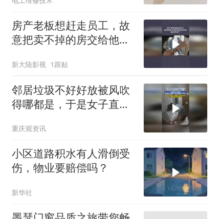
电工维修技术
房产老板想赶走员工，故
意把卖不掉的房交给他
们，最后惊讶了
新大陆影视
1跟贴
邻居垃圾不好好放被风吹
得哪都是，于是女子直接
找物业上门提醒，没想到
重庆观资讯
第二天邻居直接把女子放
在门口的垃圾
小区道路积水有人滑倒受
伤，物业要赔偿吗？
新华社
墨瑟门窗品质之旅带您畅