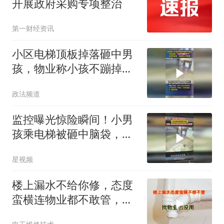
开展政府采购专项整治
第一财经资讯
小区电梯顶板掉落砸中男
孩，物业称小孩不蹦掉不
了，市监局：派维保公司
政法频道
查看
监控曝光惊险瞬间！小男
孩乘电梯被砸中脑袋，物
业：不蹦掉不下来
星视频
楼上漏水不给你修，态度
蛮横连物业都不敢管，这
招就能轻松制服他