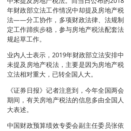
中未提及房地产税法。而当日公布的2018
如何把百年大党建设得更加坚强有力
年财政部立法工作情况中却提及房地产税
香港殿堂级填词人黎彼得因病离世 终年76岁
法——分工协作，多项财政法律、法规制
南太行山失联女孩最后信号不在山林
定工作蹄疾步稳，参与房地产税法配套法
李亚鹏向地铁吐血女孩捐99999元
规起草工作。
余承东口误将24999元电脑报成2499
业内人士表示，2019年财政部立法安排中
总书记关心百姓身边这些民生大事
未提及房地产税法，主要是因为房地产税
立法相对重大，已转全国人大。
《证券日报》记者注意到，今年全国两会
期间，有关房地产税法的信息多由全国人
大表述。
中国财政预算绩效专委会副主任委员张依