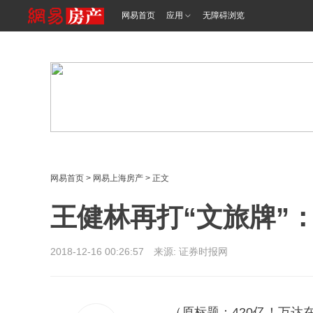
<%@ /0080/e/0080ep_includecss_1301.vm %>
网易首页
应用
无障碍浏览
网易首页
>
网易上海房产
> 正文
王健林再打“文旅牌”
2018-12-16 00:26:57 来源: 证券时报网
（原标题：420亿！万