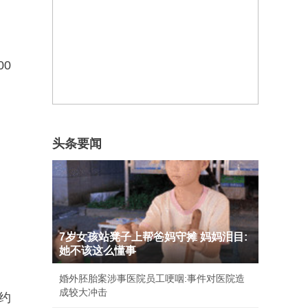
0
头条要闻
7岁女孩站凳子上帮爸妈守摊 妈妈泪目:
她不该这么懂事
婚外胚胎案涉事医院员工哽咽:事件对医院造
成较大冲击
约