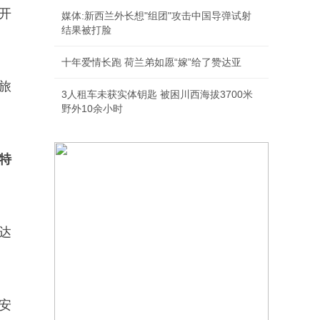
度开
媒体:新西兰外长想"组团"攻击中国导弹试射
结果被打脸
十年爱情长跑 荷兰弟如愿“嫁”给了赞达亚
旅
3人租车未获实体钥匙 被困川西海拔3700米
野外10余小时
特
达
安