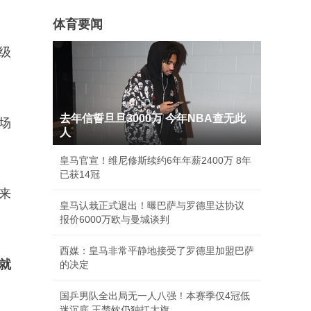
体育要闻
级
去年信誓旦旦3000万 今年NBA查无此
场
人
皇马官宣！维尼修斯续约6年年薪2400万 8年
已获14冠
来
皇马认栽正式退出！曝巴萨与罗德里达协议
报价6000万欧与曼城谈判
西媒：皇马非常平静地接受了罗德里加盟巴萨
就
的决定
国乒男队全出局无一人八强！本赛季仅4冠低
迷沉底 王楚钦仍独扛大旗