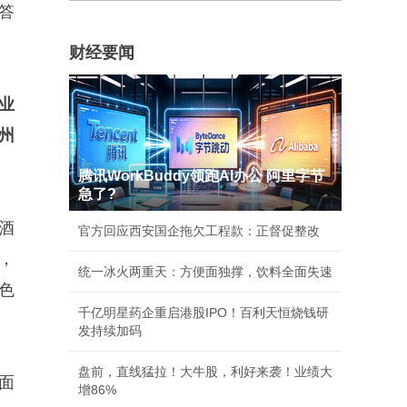
答
财经要闻
业
州
腾讯WorkBuddy领跑AI办公 阿里字节
急了?
酒
官方回应西安国企拖欠工程款：正督促整改
，
统一冰火两重天：方便面独撑，饮料全面失速
色
千亿明星药企重启港股IPO！百利天恒烧钱研
发持续加码
盘前，直线猛拉！大牛股，利好来袭！业绩大
面
增86%