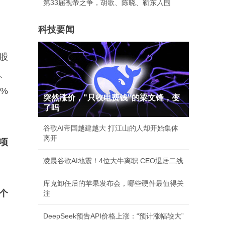
第33届视帝之争，胡歌、陈晓、靳东入围
科技要闻
股
、
%
突然涨价，"只收电费钱"的梁文锋，变
了吗
谷歌AI帝国越建越大 打江山的人却开始集体
离开
项
凌晨谷歌AI地震！4位大牛离职 CEO退居二线
库克卸任后的苹果发布会，哪些硬件最值得关
个
注
DeepSeek预告API价格上涨：“预计涨幅较大”