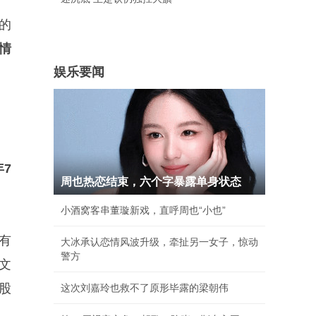
的
情
娱乐要闻
年7
周也热恋结束，六个字暴露单身状态
小酒窝客串董璇新戏，直呼周也“小也”
有
大冰承认恋情风波升级，牵扯另一女子，惊动
警方
文
股
这次刘嘉玲也救不了原形毕露的梁朝伟