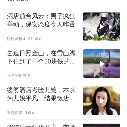
酒店前台风云：男子疯狂
举动，保安态度令人咋舌
往日爱恨d
212跟贴
去追日照金山，在雪山脚
下住到了一个50块钱的酒
店！
张易的朋友圈
婆婆酒店考验儿媳，本以
为儿媳平凡，结果饭店全
是她家的
果然探影
1跟贴