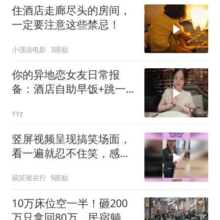
住酒店走廊尽头的房间，
一定要注意这些禁忌！
小强说电影
3跟贴
你的异地恋女友日常报
备：酒店自助早饭+跳一
早上手势舞+北京SKP逛街
YYz
竖屏视频呈现搞笑场面，
看一遍就忍不住笑，感觉
完全不像演的
搞笑谁在行
9跟贴
10万床位空一半！砸200
万只拿回80万，民宿躺赚