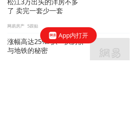
松江3万出头的洋房不多
了 卖完一套少一套
网易房产
5跟贴
App内打开
涨幅高达25%! 扒一扒房价
与地铁的秘密
网易房产
320跟贴
外环轨交房受热捧 近期热
销盘3.1万/平起
网易房产
10跟贴
起早贪黑卖力工作！这儿
不限购可先立足