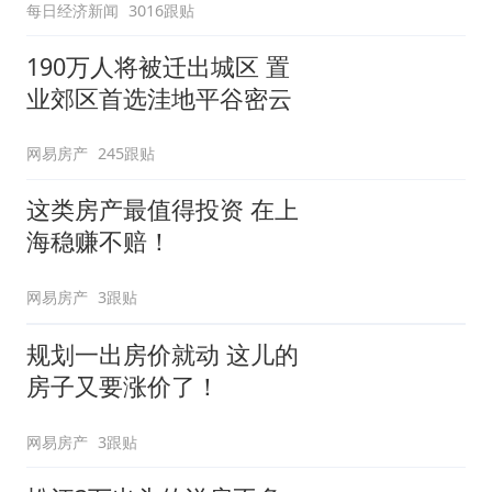
每日经济新闻
3016跟贴
190万人将被迁出城区 置
业郊区首选洼地平谷密云
网易房产
245跟贴
这类房产最值得投资 在上
海稳赚不赔！
网易房产
3跟贴
规划一出房价就动 这儿的
房子又要涨价了！
网易房产
3跟贴