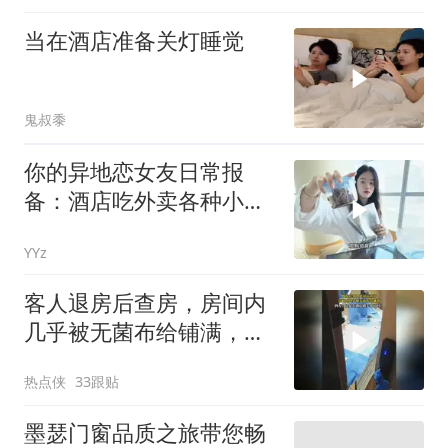
当在酒店准备关灯睡觉
鬼叔黍
你的异地恋女友日常报
备：酒店吃外卖各种小吃
+出门溜达+四季民福烤鸭
YYz
+酒店游泳
客人退房后查房，房间内
几乎被无菌布给铺满，这
是重度洁癖吗？
热点侠
33跟贴
墨瑟门窗品质之旅带您畅