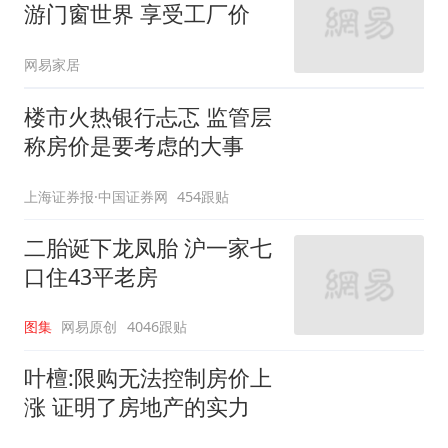
游门窗世界 享受工厂价
网易家居
楼市火热银行忐忑 监管层
称房价是要考虑的大事
上海证券报·中国证券网
454跟贴
二胎诞下龙凤胎 沪一家七
口住43平老房
图集
网易原创
4046跟贴
叶檀:限购无法控制房价上
涨 证明了房地产的实力