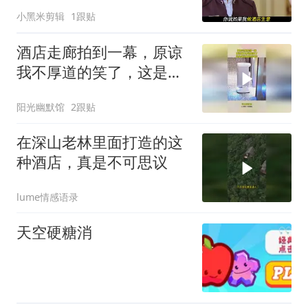
小黑米剪辑
1跟贴
酒店走廊拍到一幕，原谅
我不厚道的笑了，这是在
玩角色扮演吗？
阳光幽默馆
2跟贴
在深山老林里面打造的这
种酒店，真是不可思议
lume情感语录
天空硬糖消