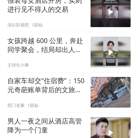
假装母女酒店开房，实则
进行见不得人的交易
深扒影视吧
1跟贴
女孩跨越 600 公里，奔赴
同学聚会，结局却出人意
料
主持生小爽
自家车却交“住宿费”：150
元奇葩账单背后的文旅之
痛
西门老爹
1跟贴
男人一夜之间从酒店高管
降为一个门童