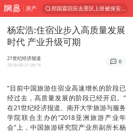
房产
郑国霖回应去景区上班被保安拦下
中央气象台发布台风黄色预警
杨宏浩:住宿业步入高质量发展
80后女柜员逆袭成4200亿银行副行长
时代 产业升级可期
感觉全东北都在等7号
扎哈罗娃批广岛市长不提美国原子弹
21世纪经济报道
0
女子利用漏洞0元薅走3000多件家电
2018-09-21 09:16
金饰克价大幅跳涨
“目前中国旅游住宿业高速增长的阶段已
泰国一女公务员妆容引争议 本人回应
经过去，高质量发展的阶段已经开启。”
关之琳否认与27岁模特的恋情
在21世纪经济报道、南开大学旅游与服务
多地要求领导干部带头休假
学院联合主办的“2018亚洲旅游产业年
对话重庆地铁吐血女孩
会”上，中国旅游研究院产业所副所长杨