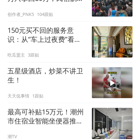
神话彻底碎了
创作者_PNK5
104跟贴
150元买不回的服务意
识：从“车上过夜费”看旅
游市场的底线
吃瓜盟主
3跟贴
五星级酒店，炒菜不讲卫
生！
天天侃事情
1跟贴
最高可补贴15万元！潮州
市住宿业智能坐便器推广
补贴启动申报
潮TV