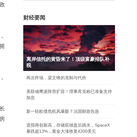
政
财经要闻
，
摇
离岸信托的黄昏来了！顶级富豪排队补
税
，
再次炸场，梁文锋的克制与代价
美联储鹰派阵营扩容！理事库克称已准备支持
加息
长
新一轮欧债危机风暴眼？法国财政告急
房
道指再创新高，存储双雄盘后跳水，SpaceX
暴跌超13%，黄金大涨收复4200美元