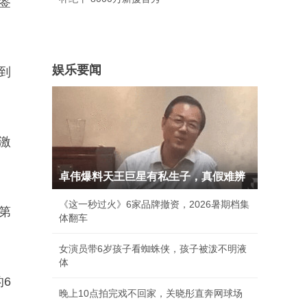
签
娱乐要闻
到
激
卓伟爆料天王巨星有私生子，真假难辨
《这一秒过火》6家品牌撤资，2026暑期档集
第
体翻车
女演员带6岁孩子看蜘蛛侠，孩子被泼不明液
体
6
晚上10点拍完戏不回家，关晓彤直奔网球场