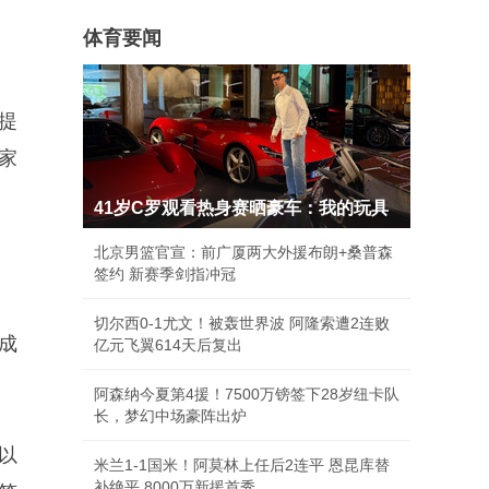
体育要闻
提
家
41岁C罗观看热身赛晒豪车：我的玩具
北京男篮官宣：前广厦两大外援布朗+桑普森
签约 新赛季剑指冲冠
切尔西0-1尤文！被轰世界波 阿隆索遭2连败
成
亿元飞翼614天后复出
。
阿森纳今夏第4援！7500万镑签下28岁纽卡队
长，梦幻中场豪阵出炉
以
米兰1-1国米！阿莫林上任后2连平 恩昆库替
补绝平 8000万新援首秀