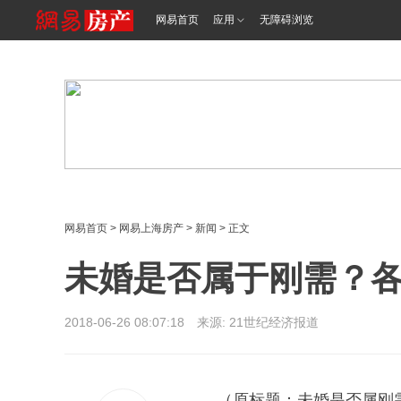
<%@ /0080/e/0080ep_includecss_1301.vm %>
网易首页
应用
无障碍浏览
网易首页
>
网易上海房产
>
新闻
> 正文
未婚是否属于刚需？
2018-06-26 08:07:18 来源:
21世纪经济报道
（原标题：未婚是否属刚