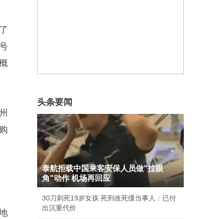
了
号
概
头条要闻
州
购
泰航拒载中国乘客安保人员做"拉眼
角"动作 机场再回应
30刀刺死19岁女孩 死刑改死缓当事人：已付
出沉重代价
地