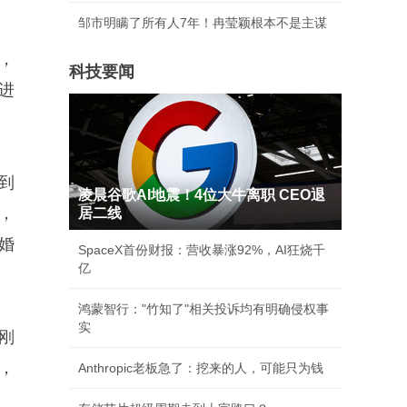
邹市明瞒了所有人7年！冉莹颖根本不是主谋
，
科技要闻
进
到
凌晨谷歌AI地震！4位大牛离职 CEO退
，
居二线
婚
SpaceX首份财报：营收暴涨92%，AI狂烧千
亿
鸿蒙智行："竹知了"相关投诉均有明确侵权事
实
刚
，
Anthropic老板急了：挖来的人，可能只为钱