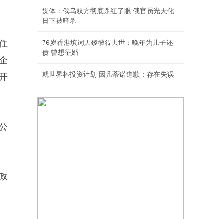
媒体：俄乌双方彻底杀红了眼 俄官员光天化
日下被暗杀
住
76岁香港填词人黎彼得去世：晚年为儿子还
债 曾想征婚
企
就世界杯投资计划 因凡蒂诺道歉：存在失误
开
公
政