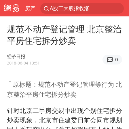
房产
A股三大股指收涨
台风“白海豚”体型变大！环流面积接近13个浙江那么大
规范不动产登记管理 北京整治
“立秋的第一杯奶茶”又爆单了
平房住宅拆分炒卖
河南撤回“领导带薪错峰休假”通知
直击泰国校园6死枪击案现场
经济日报
0
四川宜宾市高县发生4.9级地震
2018-06-04 13:51
国防部：坚决反制任何闹海挑衅图谋
原标题：规范不动产登记管理等行为 北
台湾海峡南口北上船舶实施交通管制
京整治平房住宅拆分炒卖
方程豹钛9新车申报
江苏发布台风蓝色预警
针对北京二手房交易中出现个别住宅拆分
年内最贵新股今日申购
炒卖现象，北京市住建委日前会同市规划