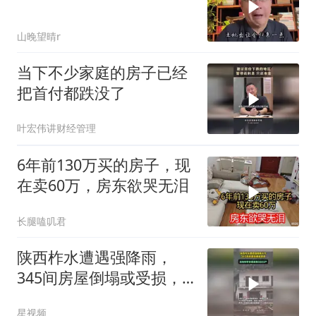
山晚望晴r
当下不少家庭的房子已经
把首付都跌没了
叶宏伟讲财经管理
6年前130万买的房子，现
在卖60万，房东欲哭无泪
长腿嗑叽君
陕西柞水遭遇强降雨，
345间房屋倒塌或受损，
转移安置居民5603户
星视频