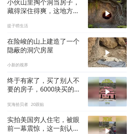
小伙山里掏个洞当房子，
藏得深住得爽，这地方真
巴适
提子唠生活
在险峻的山上建造了一个
隐蔽的洞穴房屋
小新的视界
终于有家了，买了别人不
要的房子，6000块买的还
送二亩地！
笑海拾贝者
20跟贴
实拍美国穷人住宅，被眼
前一幕震惊，这一刻认识