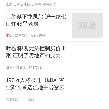
上海证券报·中国证券网
454跟贴
二胎诞下龙凤胎 沪一家七
口住43平老房
图集
网易原创
4046跟贴
叶檀:限购无法控制房价上
涨 证明了房地产的实力
每日经济新闻
3016跟贴
190万人将被迁出城区 置
业郊区首选洼地平谷密云
网易房产
245跟贴