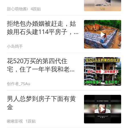
到差距
甜心萌物酱i
4跟贴
拒绝包办婚姻被赶走，姑
娘用石头建114平房子，
这劲头真让人服
小岛鸽手
花520万买的第四代住
宅，住了一年半我和老公
崩溃了，心都碎
创作者_7SAu
男人总梦到房子下面有黄
金
瞅瞅影视
1跟贴