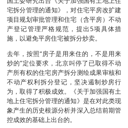
国土委研究出台《关于加强国有土地上住
向鹏0-3不敌张本智和
宅拆分管理的通知》，对住宅平房改扩建
命案逃犯躲进深山21年活得像野人
项目规划审批管理和住宅（含平房）不动
广岛核爆81周年央视播《奥本海默》
产登记管理严格规范，提出5项具体措
河南某医院2.33亿工程串标案细节披露
施，以避免平房住宅被拆分炒卖。
今日立秋你咬秋了吗
去年，按照“房子是用来住的，不是用来
东方之约 相约未来
炒的”定位要求，北京叫停了已取得不动
产所有权的住宅房产拆分测绘成果审核和
不动产权利拆分登记，坚决遏制炒房行
为，取得了积极成效。《关于加强国有土
地上住宅拆分管理的通知》是在对此类现
象产生的历史根源分析并深入总结前期管
控成效的基础上出台的。