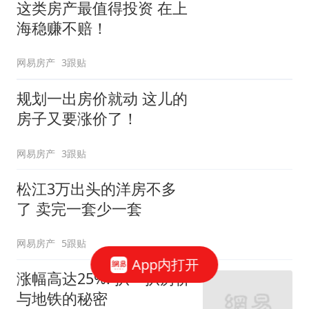
这类房产最值得投资 在上
海稳赚不赔！
网易房产
3跟贴
规划一出房价就动 这儿的
房子又要涨价了！
网易房产
3跟贴
松江3万出头的洋房不多
了 卖完一套少一套
网易房产
5跟贴
App内打开
涨幅高达25%! 扒一扒房价
与地铁的秘密