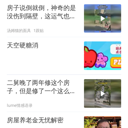
房子说倒就倒，神奇的是
没伤到隔壁，这运气也是
没谁了!
汤姆猫的面具
1跟贴
天空硬糖消
二舅晚了两年修这个房
子，但是修了一个这么独
特的造型，真是不可
lume情感语录
房屋养老金无忧解密