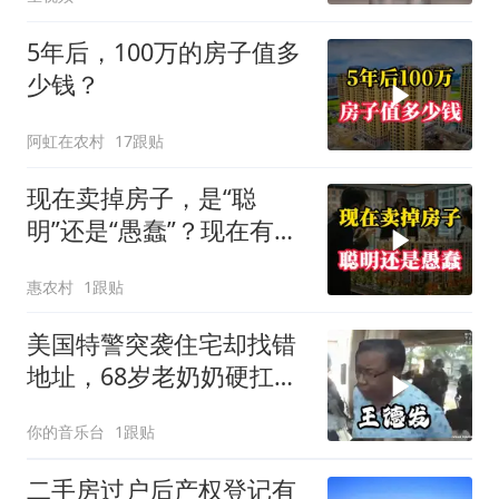
5年后，100万的房子值多
少钱？
阿虹在农村
17跟贴
现在卖掉房子，是“聪
明”还是“愚蠢”？现在有了
答案
惠农村
1跟贴
美国特警突袭住宅却找错
地址，68岁老奶奶硬扛两
个闪光弹
你的音乐台
1跟贴
二手房过户后产权登记有