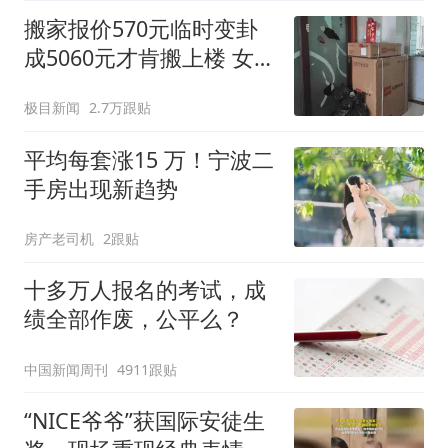
搬家报价570元临时变卦
成5060元才肯搬上楼 女子
傻眼
极目新闻
2.7万跟贴
平均每套涨15 万！宁波二
手房出现新趋势
房产老司机
2跟贴
十多万人报名的考试，成
绩全部作废，公平么？
中国新闻周刊
4911跟贴
“NICE爷爷”获国际安徒生