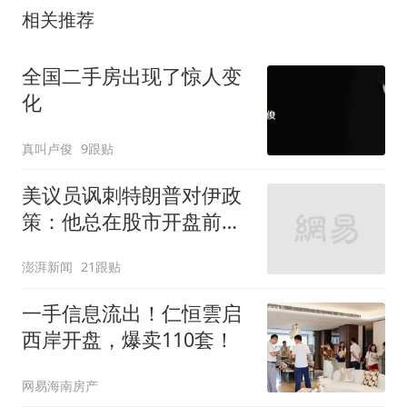
相关推荐
全国二手房出现了惊人变
化
真叫卢俊
9跟贴
美议员讽刺特朗普对伊政
策：他总在股市开盘前说
不打了
澎湃新闻
21跟贴
一手信息流出！仁恒雲启
西岸开盘，爆卖110套！
网易海南房产