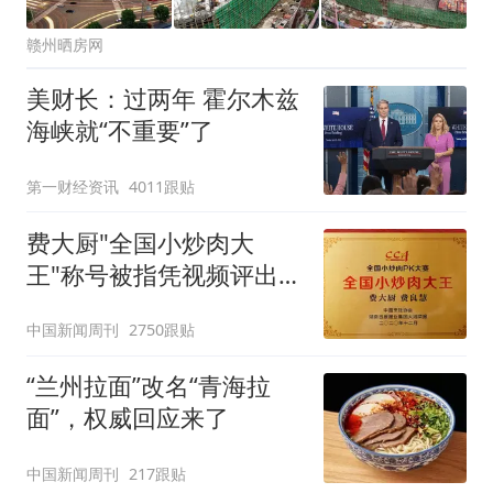
赣州晒房网
美财长：过两年 霍尔木兹
海峡就“不重要”了
第一财经资讯
4011跟贴
费大厨"全国小炒肉大
王"称号被指凭视频评出
官方回应
中国新闻周刊
2750跟贴
“兰州拉面”改名“青海拉
面”，权威回应来了
中国新闻周刊
217跟贴