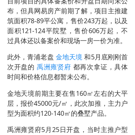
目前项目的具体备案价和开盘日期尚未公
一周大涨超7% 金价为何突然上涨
布，但具网易房产前期了解，项目主推建
生产也能“拼单”了
筑面积78-89平公寓，售价243万起，以及
央视新主播李秋莹孙亚鹏亮相
面积121-124平院墅，售价606万起，不
过具体还以备案价和现场一房一价为准。
情侣在平潭拍日出时坠崖致一死一伤
乐享全民健身 共筑健康中国
此外，青浦老盘
金地天境
和5月底刚刚首
次开盘的
禹洲雍贤府
都再次拿证，具体
时间和价格信息都暂未公布。
金地天境前期主要在售160㎡左右的大平
层，报价45000元/㎡，此次加推，主力户
型为面积约120-140㎡的叠墅产品。
禹洲雍贤府5月25日开盘，当时主推户型