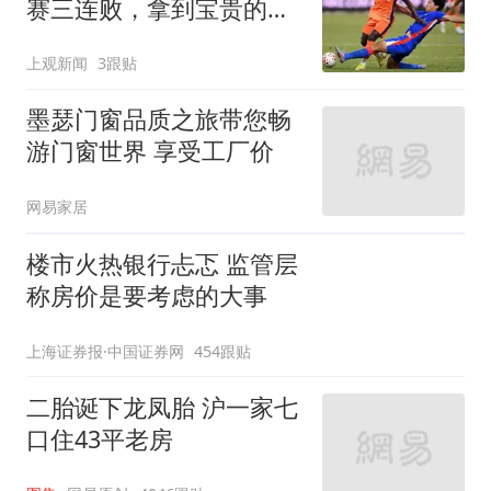
赛三连败，拿到宝贵的续
命3分
上观新闻
3跟贴
墨瑟门窗品质之旅带您畅
游门窗世界 享受工厂价
网易家居
楼市火热银行忐忑 监管层
称房价是要考虑的大事
上海证券报·中国证券网
454跟贴
二胎诞下龙凤胎 沪一家七
口住43平老房