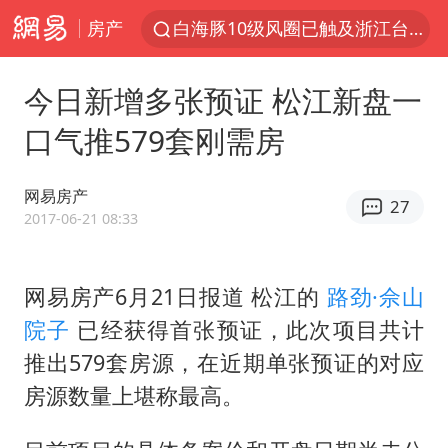
白海豚10级风圈已触及浙江台州
房产
“伊斯兰版北约”出现
外国游客的“中国游三件套”火了
今日新增多张预证 松江新盘一
上海大部迎大暴雨
口气推579套刚需房
以军士兵把枪口对准中国记者
网易房产
谢霆锋演唱会隔空祝王菲生日快乐
27
2017-06-21 08:33
2026年7月份居民消费价格同比上涨0.5%
方桃子代言广告视频已下架
网易房产6月21日报道 松江的
路劲·佘山
河南警方公开征集黑恶犯罪线索
院子
已经获得首张预证，此次项目共计
辽宁省深化扫黑除恶专项斗争
推出579套房源，在近期单张预证的对应
WTT横滨冠军赛女单四强国乒占三席
房源数量上堪称最高。
浙江省发出今年第2号指挥长令