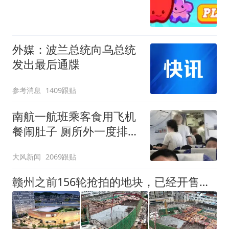
外媒：波兰总统向乌总统
发出最后通牒
参考消息
1409跟贴
南航一航班乘客食用飞机
餐闹肚子 厕所外一度排长
队
大风新闻
2069跟贴
赣州之前156轮抢拍的地块，已经开售了，建设进展曝光！