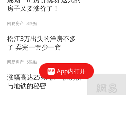
房子又要涨价了！
网易房产
3跟贴
松江3万出头的洋房不多
了 卖完一套少一套
网易房产
5跟贴
App内打开
涨幅高达25%! 扒一扒房价
与地铁的秘密
网易房产
320跟贴
外环轨交房受热捧 近期热
销盘3.1万/平起