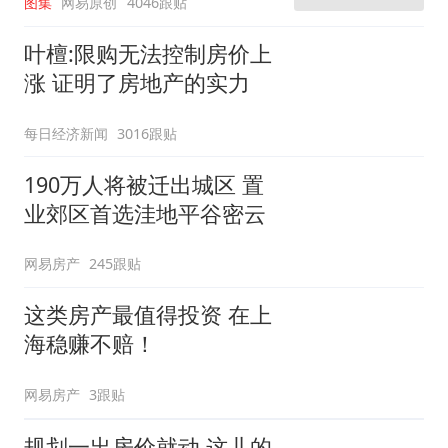
图集
网易原创
4046跟贴
叶檀:限购无法控制房价上
涨 证明了房地产的实力
每日经济新闻
3016跟贴
190万人将被迁出城区 置
业郊区首选洼地平谷密云
网易房产
245跟贴
这类房产最值得投资 在上
海稳赚不赔！
网易房产
3跟贴
规划一出房价就动 这儿的