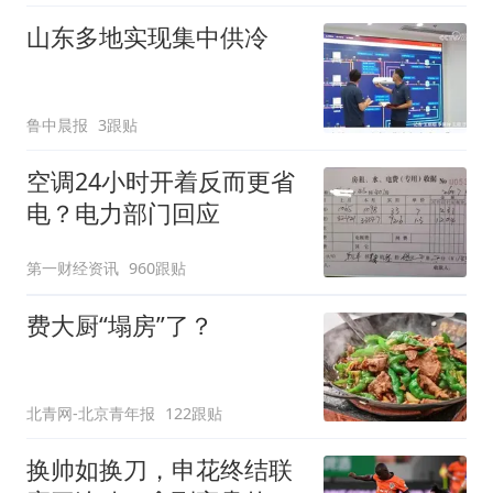
山东多地实现集中供冷
鲁中晨报
3跟贴
空调24小时开着反而更省
电？电力部门回应
第一财经资讯
960跟贴
费大厨“塌房”了？
北青网-北京青年报
122跟贴
换帅如换刀，申花终结联