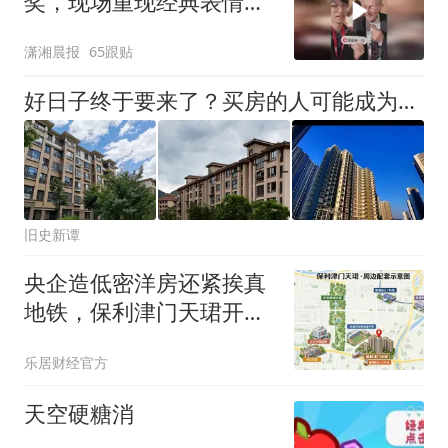
奖，现场重现经典表情
包，向中国粉丝问好
潇湘晨报
65跟贴
好日子终于要来了？买房的人可能成为人生赢家，唱衰的人会哭吗
旧史新谭
央企造低密洋房还紧挨真
地铁，保利津门天珺开盘
去化为何承压？
乐居财经官方
天空硬糖消