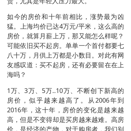
贵，尤其是年轻人压力最大。
王艺迪无缘横滨赛决赛
杭州部分地铁高架段临时停运
如今的房价和十年前相比，涨势最为凶
2025年小学教师减少13.19万
猛。上海均价已达4万元/平米，这么高的
武契奇会见泽连斯基有何意图
房价，就算月薪上万，那又能怎么样呢？
上海大部迎大暴雨
可能依旧买不起房。单单一个首付都要七
八十万，月供上万都是小数目。对此有网
《龙餐馆》 冲奖
友感叹道：买不起房，还有必要留在在上
“伊斯兰版北约”出现
海吗？
构建更高水平的全民健身公共服务体系
1万、3万、5万..10万、不断创下新高的
房价，似乎越来越高了。从2006年到
2016年，这十年，房价的变化是越来越
高，但是不变得却是买房越来越难。高房
价，是经济的产物，对于购房者，我们别