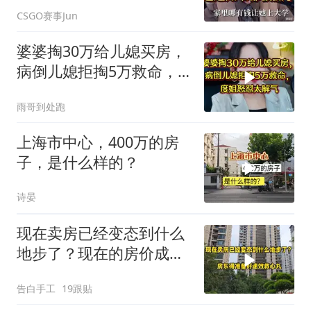
通知书都被撕了！
CSGO赛事Jun
婆婆掏30万给儿媳买房，
病倒儿媳拒掏5万救命，
度姐怒怼太解气
雨哥到处跑
上海市中心，400万的房
子，是什么样的？
诗晏
现在卖房已经变态到什么
地步了？现在的房价成笑
话了
告白手工
19跟贴