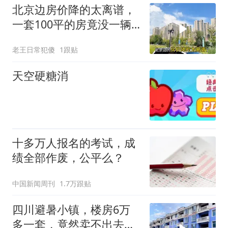
北京边房价降的太离谱，
一套100平的房竟没一辆
车贵，咋回事
老王日常犯傻
1跟贴
天空硬糖消
十多万人报名的考试，成
绩全部作废，公平么？
中国新闻周刊
1.7万跟贴
四川避暑小镇，楼房6万
多一套，竟然卖不出去，