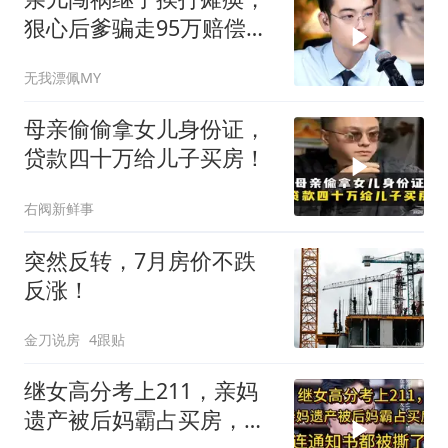
狠心后爹骗走95万赔偿金
给亲儿买房娶媳妇
无我漂佩MY
母亲偷偷拿女儿身份证，
贷款四十万给儿子买房！
右阀新鲜事
突然反转，7月房价不跌
反涨！
金刀说房
4跟贴
继女高分考上211，亲妈
遗产被后妈霸占买房，连