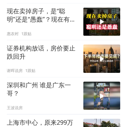
现在卖掉房子，是“聪
明”还是“愚蠢”？现在有了
答案
惠农村
1跟贴
证券机构放话，房价要止
跌回升
谢晖说房
1跟贴
深圳和广州 谁是广东一
哥？
王波说房
上海市中心，原来299万