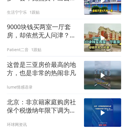
整栋楼空无一人！
生活宁宁乐
1跟贴
9000块钱买两室一厅套
房，却依然无人问津？听
听大哥怎么说的
Patient二音
1跟贴
这曾是三亚房价最高的地
方，也是非常的热闹非凡
lume情感语录
北京：非京籍家庭购房社
保个税缴纳年限下调为一
年
环球网资讯