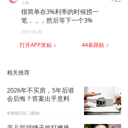
上海
很简单在3%利率的时候捞一
笔，，，然后等下一个3%
2017-05-30
打开APP发贴
44
条跟贴
相关推荐
2026年不买房，5年后谁
会后悔？答案出乎意料
帝都观日记
2跟贴
亲儿闯祸继子挨打瘫痪，