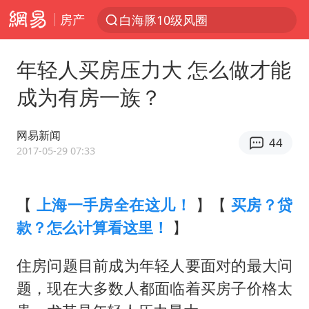
房产
白海豚10级风圈
跨界融合拉长夏日经济消费链条
年轻人买房压力大 怎么做才能
上海：5号线16号线浦江线全线停运
成为有房一族？
白海豚预计将在浙江苍南到三门一带登陆
上海有出现龙卷潜势
网易新闻
44
《披荆斩棘》阵容官宣
2017-05-29 07:33
国足U17与阿森纳决赛取消 并列冠军
【
上海一手房全在这儿！
】【
买房？贷
王艺迪2-4不敌张本美和止步4强
款？怎么计算看这里！
】
白海豚或提早3小时登陆
“白海豚”来了！第一批飞机已绑好
住房问题目前成为年轻人要面对的最大问
白海豚5次眼壁置换
题，现在大多数人都面临着买房子价格太