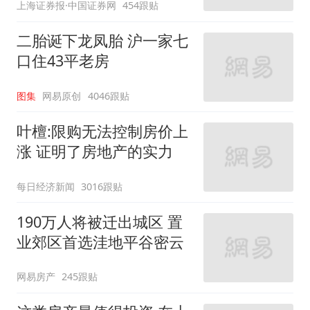
上海证券报·中国证券网
454跟贴
二胎诞下龙凤胎 沪一家七
口住43平老房
图集
网易原创
4046跟贴
叶檀:限购无法控制房价上
涨 证明了房地产的实力
每日经济新闻
3016跟贴
190万人将被迁出城区 置
业郊区首选洼地平谷密云
网易房产
245跟贴