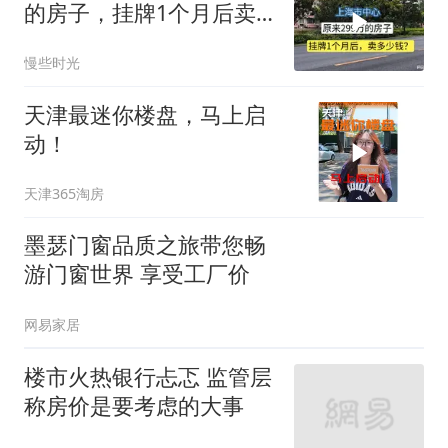
的房子，挂牌1个月后卖
多少钱？
慢些时光
天津最迷你楼盘，马上启
动！
天津365淘房
墨瑟门窗品质之旅带您畅
游门窗世界 享受工厂价
网易家居
楼市火热银行忐忑 监管层
称房价是要考虑的大事