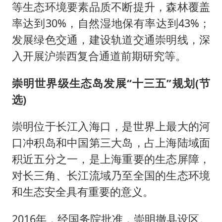
湖北公开征集涉黑涉恶线索
等生态环境要素品质不断提升，森林覆盖
率达到30%，自然湿地保有率达到43%；
被错换37年女子起诉医院：本不需辍学
发展绿色交通，建设轨道交通崇明线，深
中方公布5项对美反制措施
入开展沪崇西复合通道前期研究等。
男子出狱前8天被改判死缓
四预警齐发！双台风影响多个海域
崇明世界级生态岛发展“十三五”规划(节
选)
13岁少年白天写作业晚上夜市炒粉
坚持党全面领导和党中央集中统一领导
崇明位于长江入海口，是世界上最大的河
口冲积岛和中国第三大岛，占上海陆域面
积近五分之一，是上海重要的生态屏障，
对长三角、长江流域乃至全国的生态环境
和生态安全具有重要的意义。
2016年，经国务院批准，崇明撤县设区。