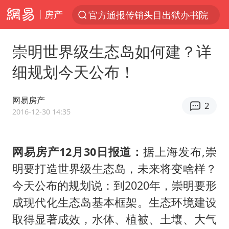
房产
服务提质，内需扩容有保障
普京宣布多项人事调整
崇明世界级生态岛如何建？详
美股收盘：道指再创历史新高
细规划今天公布！
22岁女生南太行山失联已十天
人贩子“梅姨”真名谢家梅
网易房产
2
2016-12-30 14:35
宝妈回应打疫苗护士被指不专业
强台风白海豚逐渐向我国靠近
网易房产12月30日报道：
据上海发布,崇
被一条街帮助的“煎饼叔叔”去世
明要打造世界级生态岛，未来将变啥样？
为鼓励女儿 41岁妈妈考上985研究生
今天公布的规划说：到2020年，崇明要形
蜜雪冰城员工抽烟收银 门店现已停业
成现代化生态岛基本框架。生态环境建设
“老头乐”悬挂“蒙H好几个8”上路
取得显著成效，水体、植被、土壤、大气