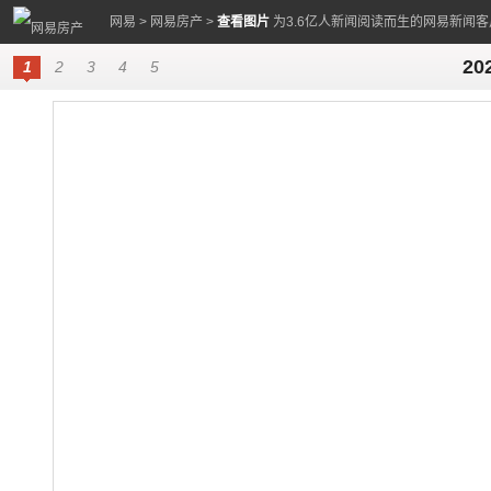
网易
>
网易房产
>
查看图片
为3.6亿人新闻阅读而生的网易新闻客
20
1
2
3
4
5