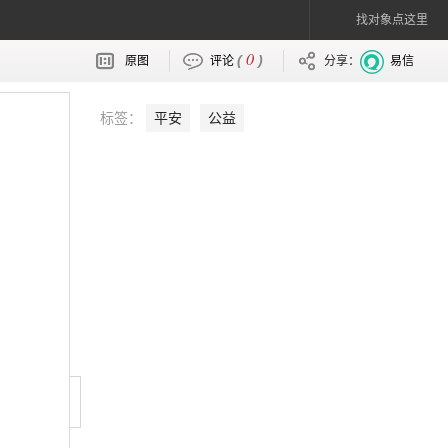
找对象点这里
0
(
)
原图
评论
分享：
易信
标签：
平安
公益