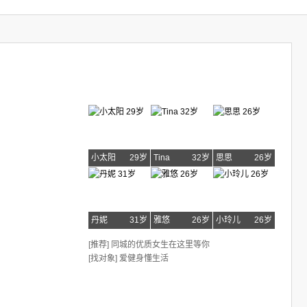
小太阳
29岁
Tina
32岁
思思
26岁
丹妮
31岁
雅悠
26岁
小玲儿
26岁
[推荐] 同城的优质女生在这里等你
[找对象] 爱健身懂生活