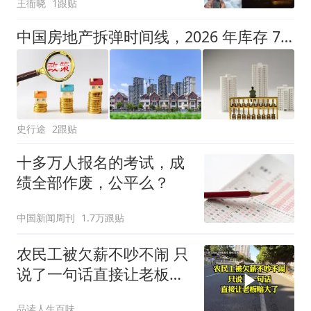
王衜晓
1跟贴
中国房地产拆弹时间线，2026 年库存 7.8 亿平米，房价还能挺住吗
史行途
2跟贴
十多万人报名的考试，成
绩全部作废，公平么？
中国新闻周刊
1.7万跟贴
农民工被欠薪不吵不闹 只
说了一句话直接让老板赔
大了
品读人生百味