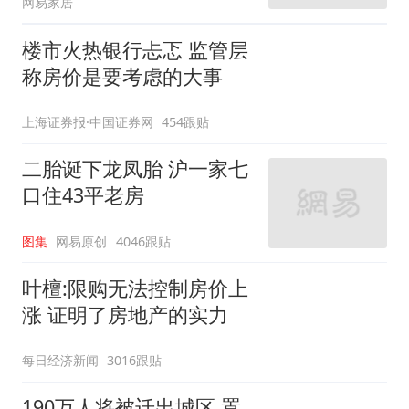
网易家居
楼市火热银行忐忑 监管层
称房价是要考虑的大事
上海证券报·中国证券网
454跟贴
二胎诞下龙凤胎 沪一家七
口住43平老房
图集
网易原创
4046跟贴
叶檀:限购无法控制房价上
涨 证明了房地产的实力
每日经济新闻
3016跟贴
190万人将被迁出城区 置