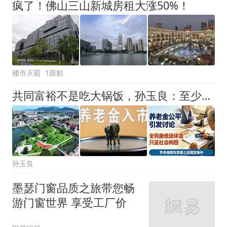
疯了！佛山三山新城房租大涨50%！
楼市灭霸
1跟贴
共同富裕不是吃大锅饭，孙玉良：至少要解除养老与医疗的全民之忧
孙玉良
墨瑟门窗品质之旅带您畅
游门窗世界 享受工厂价