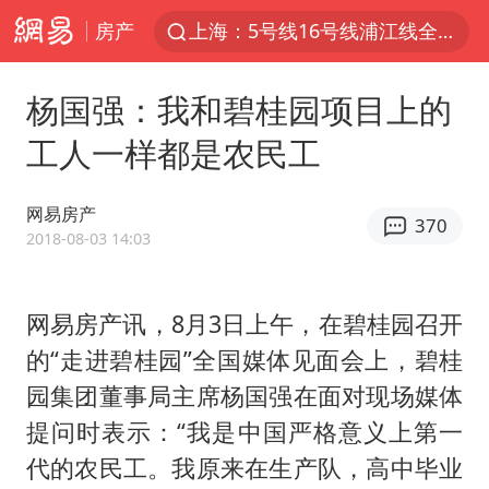
房产
上海：5号线16号线浦江线全线停运
白海豚预计将在浙江苍南到三门一带登陆
杨国强：我和碧桂园项目上的
今日15时起福州地铁高架区段停运
工人一样都是农民工
白海豚将给京津冀带来大暴雨
王艺迪2-4不敌张本美和止步4强
网易房产
370
国足U17与阿森纳决赛取消 并列冠军
2018-08-03 14:03
上门女婿出轨女邻居多年被判重婚罪
网易房产讯，
8
月
3
日上午，在碧桂园召开
《披荆斩棘》阵容官宣
的“走进碧桂园”全国媒体见面会上，碧桂
王艺迪无缘横滨赛决赛
园集团董事局主席杨国强在面对现场媒体
泰国：高度重视中国游客旅游体验
提问时表示：“我是中国严格意义上第一
白海豚或提早3小时登陆
代的农民工。我原来在生产队，高中毕业