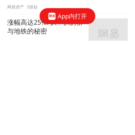
网易房产
5跟贴
App内打开
涨幅高达25%! 扒一扒房价
与地铁的秘密
网易房产
320跟贴
外环轨交房受热捧 近期热
销盘3.1万/平起
网易房产
10跟贴
起早贪黑卖力工作！这儿
不限购可先立足
网易房产
3跟贴