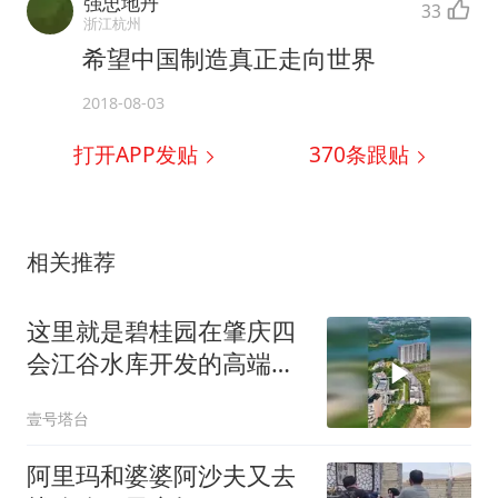
强忠地丹
33
浙江杭州
希望中国制造真正走向世界
2018-08-03
打开APP发贴
370
条跟贴
相关推荐
这里就是碧桂园在肇庆四
会江谷水库开发的高端小
区
壹号塔台
阿里玛和婆婆阿沙夫又去