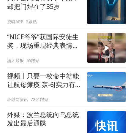
却把门焊在了35岁
虎嗅APP
5跟贴
“NICE爷爷”获国际安徒生
奖，现场重现经典表情
包，向中国粉丝问好
潇湘晨报
65跟贴
视频丨只要一枚命中就能
让航母瘫痪 轰-6J实力有多
强？
环球网资讯
7261跟贴
外媒：波兰总统向乌总统
发出最后通牒