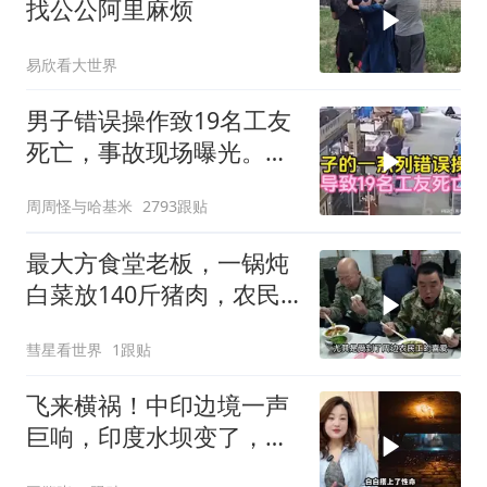
找公公阿里麻烦
易欣看大世界
男子错误操作致19名工友
死亡，事故现场曝光。一
场悲剧的警示
周周怪与哈基米
2793跟贴
最大方食堂老板，一锅炖
白菜放140斤猪肉，农民
工：10元就能吃爽
彗星看世界
1跟贴
飞来横祸！中印边境一声
巨响，印度水坝变了，藏
南算计全泡汤