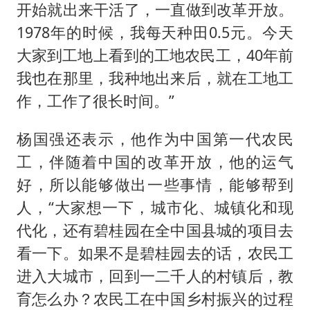
2025年小学教师减少13.19万
开始就出来干活了，一直做到改革开放。
《龙餐馆》 冲奖
1978
年的时候，我每天种田
0.5
元。今天
蒯曼挺进WTT横滨冠军赛女单四强
大家到工地上看到的工地农民工，
40
年前
我也在那里，我种地出来后，就在工地工
武契奇会见泽连斯基有何意图
作，工作了很长时间。”
构建更高水平的全民健身公共服务体系
杨国强还表示，他作为中国第一代农民
工，伴随着中国的改革开放，他的运气
好，所以能够做出一些事情，能够帮到
人，
“大家想一下，城市化、城镇化和现
代化，还有碧桂园在全中国县城的项目去
看一下。如果不是碧桂园去的话，农民工
进入大城市，回到一二千人的村镇后，教
育怎么办？农民工在中国乡村振兴的过程