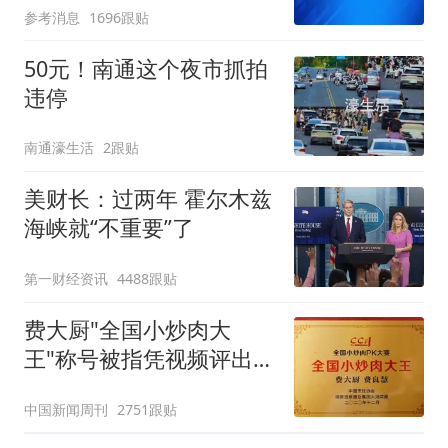
参考消息
1696跟贴
50元！南通这个夜市抓拍
违停
南通濠生活
2跟贴
美财长：过两年 霍尔木兹
海峡就“不重要”了
第一财经资讯
4488跟贴
费大厨"全国小炒肉大
王"称号被指凭视频评出
官方回应
中国新闻周刊
2751跟贴