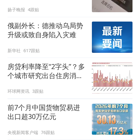
电！
扬子晚报
4跟贴
俄副外长：德推动乌局势
升级或致自身陷入灾难
新华社
617跟贴
房贷利率降至“2字头”？多
个城市研究出台住房消费
提振举措
环球网资讯
3跟贴
前7个月中国货物贸易进
出口超30万亿元
央视新闻客户端
76跟贴