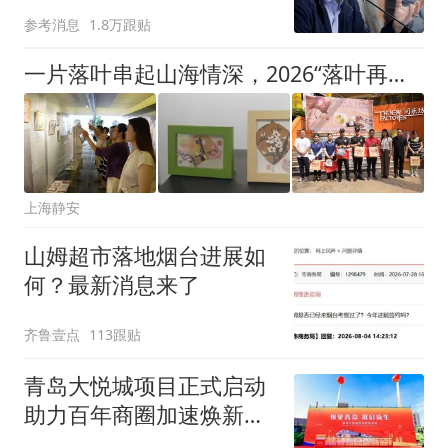
难"
参考消息
1.8万跟贴
一片落叶串起山海情深，2026“落叶再创造1+1>2”主题书画展开幕
上海静安
山姆超市落地烟台进展如
何？最新消息来了
齐鲁壹点
113跟贴
青岛大悦城项目正式启动
助力百年商圈加速焕新升
级