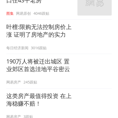
口住43平老房
图集
网易原创
4046跟贴
叶檀:限购无法控制房价上
涨 证明了房地产的实力
每日经济新闻
3016跟贴
190万人将被迁出城区 置
业郊区首选洼地平谷密云
网易房产
245跟贴
这类房产最值得投资 在上
海稳赚不赔！
网易房产
3跟贴