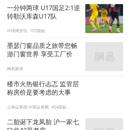
一分钟两球 U17国足2:1逆
转勒沃库森U17队
环球网资讯
107跟贴
墨瑟门窗品质之旅带您畅
游门窗世界 享受工厂价
网易家居
楼市火热银行忐忑 监管层
称房价是要考虑的大事
上海证券报·中国证券网
454跟贴
二胎诞下龙凤胎 沪一家七