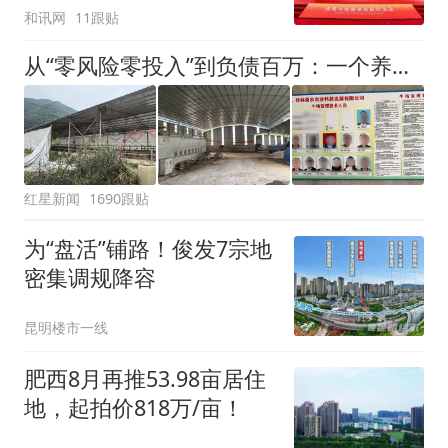
和讯网
11跟贴
从“零风险零投入”到负债百万：一个养牛项目崩盘后，谁该为农户的贷款买单丨红星调查
红星新闻
1690跟贴
为“盘活”铺路！俊发7宗地
密集调规降容
昆明楼市一线
肥西8月再推53.98亩居住
地，起拍价818万/亩！