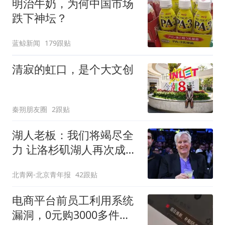
明治牛奶，为何中国市场
跌下神坛？
蓝鲸新闻
179跟贴
清寂的虹口，是个大文创
秦朔朋友圈
2跟贴
湖人老板：我们将竭尽全
力 让洛杉矶湖人再次成为
冠军之师
北青网-北京青年报
42跟贴
电商平台前员工利用系统
漏洞，0元购3000多件家