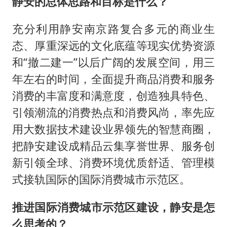
静安的总体思路和目标是什么？
台风白海豚最新路径研判来了
船舶避风项目停工 多地全力防台风
充分利用静安南京路复合多元的商业生
命案逃犯躲进深山21年活得像野人
态、厚重深远的文化底蕴等现实优势资源
现代版摸金校尉落网查获400多枚古币
和“撤二建一”以后广阔的发展空间，用三
服务实体经济 财政金融打出组合拳
年左右的时间，全面提升商品消费和服务
消费的丰富度和满意度，创造独具特色、
男子结婚8年发现3个女儿均非亲生
引领潮流的消费热点和消费风尚，率先应
奋进开新局 实干挑大梁
用大数据技术建设业界领先的智慧商圈，
把静安建设成精品云集享誉世界、服务创
新引领全球、消费环境优质舒适、管理模
式接轨国际的国际消费城市示范区。
推进国际消费城市示范区建设，静安是怎
么思考的？