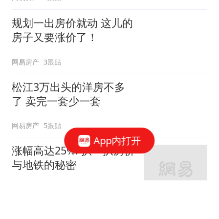
规划一出房价就动 这儿的
房子又要涨价了！
网易房产
3跟贴
松江3万出头的洋房不多
了 卖完一套少一套
网易房产
5跟贴
App内打开
涨幅高达25%! 扒一扒房价
与地铁的秘密
网易房产
320跟贴
外环轨交房受热捧 近期热