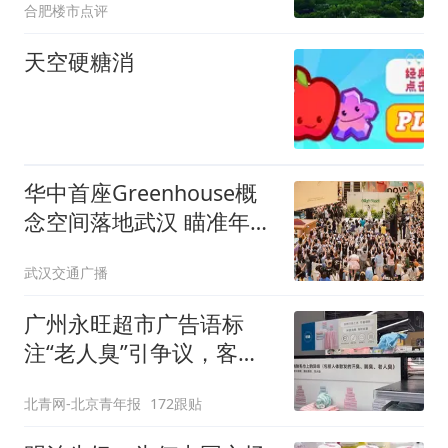
合肥楼市点评
天空硬糖消
华中首座Greenhouse概
念空间落地武汉 瞄准年轻
消费群
武汉交通广播
广州永旺超市广告语标
注“老人臭”引争议，客服
回应
北青网-北京青年报
172跟贴