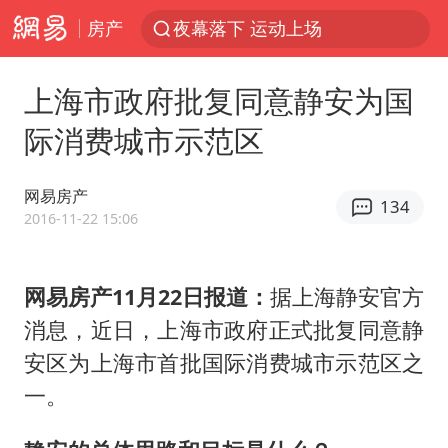
房产
夜幕落下 运动上场
1岁宝宝碰坏纸巾盒 宝妈被索赔924元
上海市政府批复同意静安为国
台风白海豚环流面积近似13个浙江
际消费城市示范区
Meta被判支付5.67亿美元
台风白海豚逼近 暴雨大暴雨来袭
网易房产
134
47岁妈妈突然产女 26岁女儿：很震惊
2016-11-22 15:06
OpenAI为免费用户升级GPT-5.6 Luna
网易房产11月22日报道：
据上海静安官方
日本广岛民众举行游行反对政府行径
消息，近日，上海市政府正式批复同意静
21楼高空抛物嫌疑人被拘留
安区为上海市首批国际消费城市示范区之
实探山东最热的“中国蔬菜之乡”
一。
女子开一天一夜空调后二氧化碳中毒